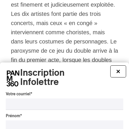
est finement et judicieusement exploitée.
Les dix artistes font partie des trois
concerts, mais ceux « en congé »
interviennent comme choristes, mais
dans leurs costumes de personnages. Le
paroxysme de ce jeu du double arrive à la
fin du premier acte, lorsque les doubles
exécutent leur homonymes, tels des
Inscription
×
émotions qui déchirent l’âme, plongeant
Infolettre
la salle dans un rouge macabre.
Votre courriel
*
crédit photo: Stephanie Sedlbauer
Prénom
*