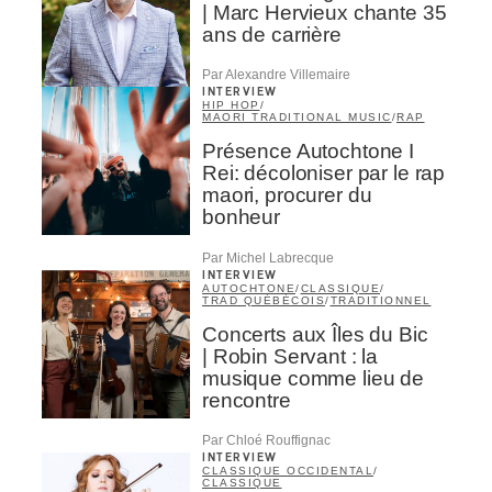
| Marc Hervieux chante 35
ans de carrière
Par Alexandre Villemaire
INTERVIEW
HIP HOP
/
MAORI TRADITIONAL MUSIC
/
RAP
Présence Autochtone I
Rei: décoloniser par le rap
maori, procurer du
bonheur
Par Michel Labrecque
INTERVIEW
AUTOCHTONE
/
CLASSIQUE
/
TRAD QUÉBÉCOIS
/
TRADITIONNEL
Concerts aux Îles du Bic
| Robin Servant : la
musique comme lieu de
rencontre
Par Chloé Rouffignac
INTERVIEW
CLASSIQUE OCCIDENTAL
/
CLASSIQUE