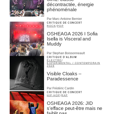
décontractée, énergie
phénoménale
Par Marc-Antoine Bernier
CRITIQUE DE CONCERT
ROCK
/
POP
OSHEAGA 2026 I Sofia
Isella is Visceral and
Muddy
Par Stephan Boissonneault
CRITIQUE D'ALBUM
ÉLECTRO
/
EXPÉRIMENTAL / CONTEMPORAIN
2026
Visible Cloaks –
Paradessence
Par Frédéric Cardin
CRITIQUE DE CONCERT
HIP-HOP
/
RAP
OSHEAGA 2026: JID
s’efface peut-être mais ne
faiblit pas