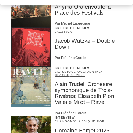
Présence Autochtone I
Anyma Ora envoûte la
Place des Festivals
Par Michel Labrecque
CRITIQUE D'ALBUM
JAZZ
2026
Jacob Wutzke – Double
Down
Par Frédéric Cardin
CRITIQUE D'ALBUM
CLASSIQUE OCCIDENTAL
/
CLASSIQUE
2026
Alain Trudel; Orchestre
symphonique de Trois-
Rivières; Élisabeth Pion;
Valérie Milot – Ravel
Par Frédéric Cardin
INTERVIEW
CHANSON
/
CLASSIQUE
/
POP
Domaine Forget 2026