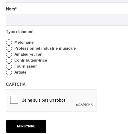
Tout le contenu 360
Nom
*
CRITIQUE DE CONCERT
Type d'abonné
Présence autochtone | Big
Mélomane
Tones et DJ Shub,
Professionnel industrie musicale
indigènes du présent et de
Amateur-e /Fan
l’avenir
Contributeur-trice
Fournisseur
Par Alain Brunet
Artiste
INTERVIEW
ASIE CENTRALE
/
MUSIQUES DU MONDE
CAPTCHA
Orientalys 2026 | Alex
Iskandar : porteur de
traditions de l’Asie centrale
à Montréal
Par Frédéric Cardin
CRITIQUE DE CONCERT
POP
/
INDIGENOUS SOUL MUSIC
M'INSCRIRE