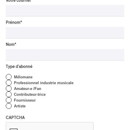
Votre courriel
*
(Michael Formanek)15:42
Prénom
*
5Exoskeleton Parts VI-VII: Shucking
While Jiving / A Reptile Dysfunction
(Michael Formanek)11:29
Nom
*
6Exoskeleton Part VIII: Metamorphic
Type d'abonné
(Michael Formanek)
Mélomane
Professionnel industrie musicale
Amateur-e /Fan
Contributeur-trice
PUBLICITÉ PANAM
Fournisseur
Artiste
CAPTCHA