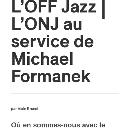
L’OFF Jazz |
s
L’ONJ au
service de
Michael
Formanek
par Alain Brunet
Où en sommes-nous avec le