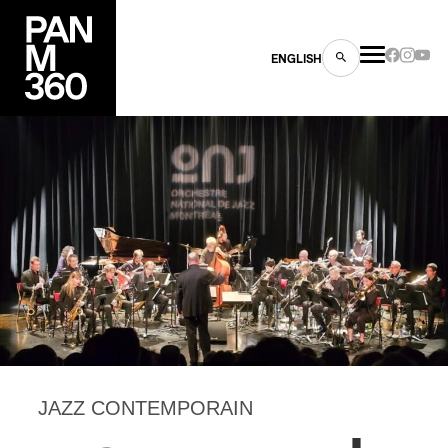
ENGLISH
es
s
JAZZ CONTEMPORAIN
ns