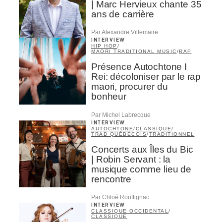
| Marc Hervieux chante 35
ans de carrière
Par Alexandre Villemaire
INTERVIEW
HIP HOP
/
MAORI TRADITIONAL MUSIC
/
RAP
Présence Autochtone I
Rei: décoloniser par le rap
maori, procurer du
bonheur
Par Michel Labrecque
INTERVIEW
AUTOCHTONE
/
CLASSIQUE
/
TRAD QUÉBÉCOIS
/
TRADITIONNEL
Concerts aux Îles du Bic
| Robin Servant : la
musique comme lieu de
rencontre
Par Chloé Rouffignac
INTERVIEW
CLASSIQUE OCCIDENTAL
/
CLASSIQUE