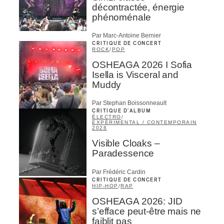
décontractée, énergie
phénoménale
Par Marc-Antoine Bernier
CRITIQUE DE CONCERT
ROCK
/
POP
OSHEAGA 2026 I Sofia
Isella is Visceral and
Muddy
Par Stephan Boissonneault
CRITIQUE D'ALBUM
ÉLECTRO
/
EXPÉRIMENTAL / CONTEMPORAIN
2026
Visible Cloaks –
Paradessence
Par Frédéric Cardin
CRITIQUE DE CONCERT
HIP-HOP
/
RAP
OSHEAGA 2026: JID
s’efface peut-être mais ne
faiblit pas