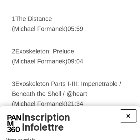
1The Distance
(Michael Formanek)05:59
2Exoskeleton: Prelude
(Michael Formanek)09:04
3Exoskeleton Parts I-III: Impenetrable /
Beneath the Shell / @heart
(Michael Formanek)21:34
Inscription
×
Infolettre
4Exoskeleton Parts IV-V: Echoes /
Without Regrets