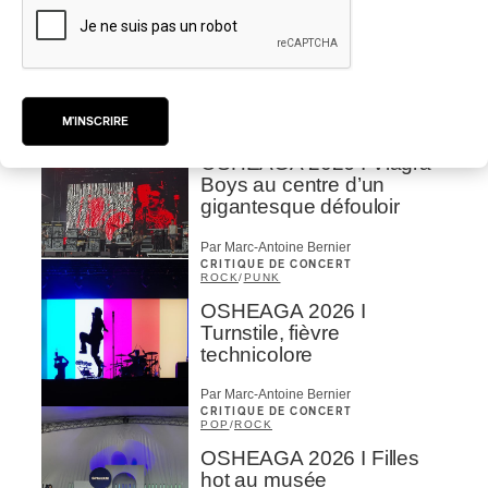
OSHEAGA 2026 I Not For
Radio se réincarne sur la
scène de la Forêt
Par Stephan Boissonneault
CRITIQUE DE CONCERT
M'INSCRIRE
ROCK
OSHEAGA 2026 I Viagra
Boys au centre d’un
gigantesque défouloir
Par Marc-Antoine Bernier
CRITIQUE DE CONCERT
ROCK
/
PUNK
OSHEAGA 2026 I
Turnstile, fièvre
technicolore
Par Marc-Antoine Bernier
CRITIQUE DE CONCERT
POP
/
ROCK
OSHEAGA 2026 I Filles
hot au musée