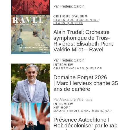
Par Frédéric Cardin
CRITIQUE D'ALBUM
CLASSIQUE OCCIDENTAL
/
CLASSIQUE
2026
Alain Trudel; Orchestre
symphonique de Trois-
Rivières; Élisabeth Pion;
Valérie Milot – Ravel
Par Frédéric Cardin
INTERVIEW
CHANSON
/
CLASSIQUE
/
POP
Domaine Forget 2026
| Marc Hervieux chante 35
ans de carrière
Par Alexandre Villemaire
INTERVIEW
HIP HOP
/
MAORI TRADITIONAL MUSIC
/
RAP
Présence Autochtone I
Rei: décoloniser par le rap