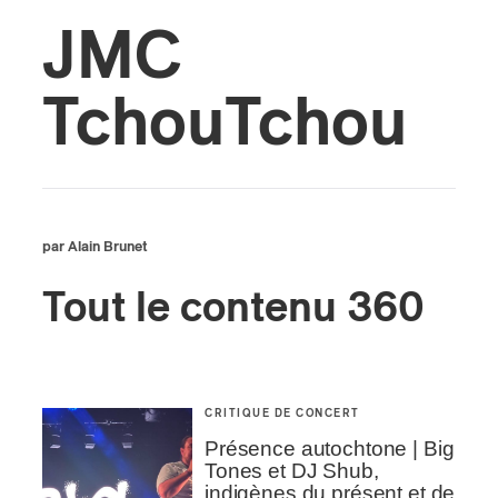
JMC
s
TchouTchou
par Alain Brunet
Tout le contenu 360
CRITIQUE DE CONCERT
Présence autochtone | Big
Tones et DJ Shub,
indigènes du présent et de