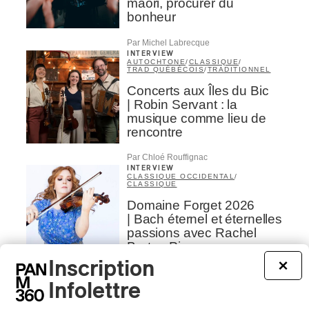
maori, procurer du
bonheur
Par Michel Labrecque
INTERVIEW
AUTOCHTONE
/
CLASSIQUE
/
TRAD QUÉBÉCOIS
/
TRADITIONNEL
Concerts aux Îles du Bic
| Robin Servant : la
musique comme lieu de
rencontre
Par Chloé Rouffignac
INTERVIEW
CLASSIQUE OCCIDENTAL
/
CLASSIQUE
Domaine Forget 2026
| Bach éternel et éternelles
passions avec Rachel
Barton Pine
Inscription
×
Par Alexandre Villemaire
CRITIQUE DE CONCERT
Infolettre
CLASSIQUE OCCIDENTAL
/
CLASSIQUE