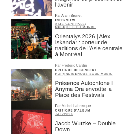
l’avenir
ires
Par Alain Brunet
INTERVIEW
ASIE CENTRALE
/
n
MUSIQUES DU MONDE
Orientalys 2026 | Alex
lité
Iskandar : porteur de
traditions de l’Asie centrale
à Montréal
Par Frédéric Cardin
CRITIQUE DE CONCERT
POP
/
INDIGENOUS SOUL MUSIC
Présence Autochtone I
Anyma Ora envoûte la
Place des Festivals
Par Michel Labrecque
CRITIQUE D'ALBUM
JAZZ
2026
Jacob Wutzke – Double
Down