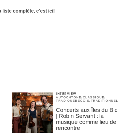
a liste complète, c’est
ici
!
Inscription
Infolettre
rriel
*
INTERVIEW
AUTOCHTONE
/
CLASSIQUE
/
TRAD QUÉBÉCOIS
/
TRADITIONNEL
Nom
*
Concerts aux Îles du Bic
| Robin Servant : la
musique comme lieu de
rencontre
abonné