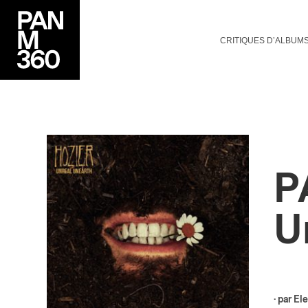
CRITIQUES D’ALBUM
P
U
· par
Ele