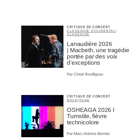
Mél
Prof
Amat
Cont
CRITIQUE DE CONCERT
Four
CLASSIQUE OCCIDENTAL
/
CLASSIQUE
Arti
Lanaudière 2026
CAPTCH
| Macbeth, une tragédie
portée par des voix
d’exceptions
Par Chloé Rouffignac
M'I
CRITIQUE DE CONCERT
ROCK
/
PUNK
OSHEAGA 2026 I
Turnstile, fièvre
technicolore
Par Marc-Antoine Bernier