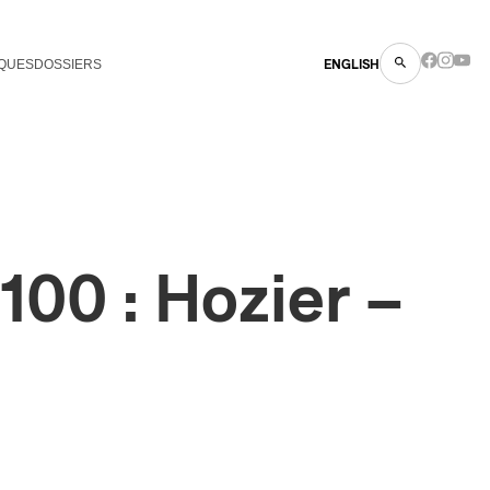
QUES
DOSSIERS
ENGLISH
00 : Hozier –