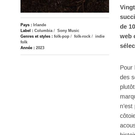
Vingt
succi
Pays :
Irlande
de 10
Label :
Columbia
/
Sony Music
web o
Genres et styles :
folk-pop
/
folk-rock
/
indie
folk
sélec
Année :
2023
Pour 
des s
plutô
marqu
n’est
côtoi
acous