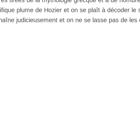
ires tirées de la mythologie grecque et à de nombre
fique plume de Hozier et on se plaît à décoder l
haîne judicieusement et on ne se lasse pas de les