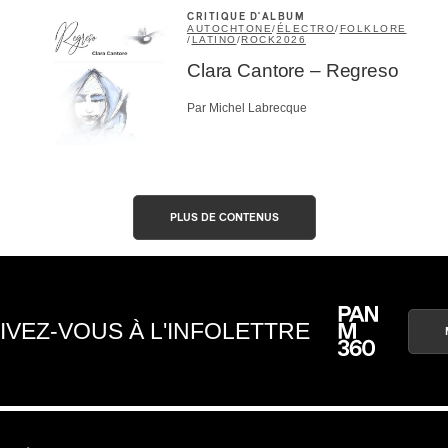
CRITIQUE D'ALBUM
AUTOCHTONE
/
ÉLECTRO
/
FOLKLORE
/
LATINO
/
ROCK
2026
Clara Cantore – Regreso
Par Michel Labrecque
PLUS DE CONTENUS
IVEZ-VOUS À L'INFOLETTRE