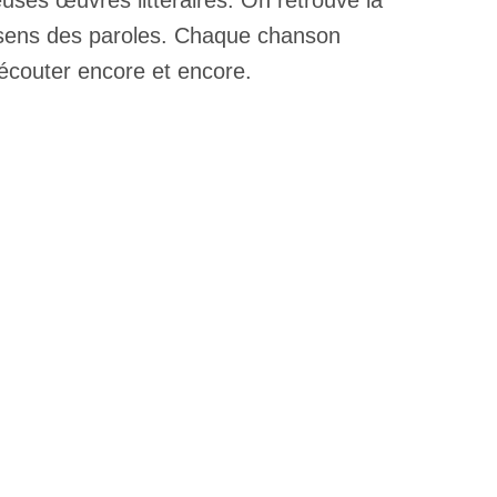
uses œuvres littéraires. On retrouve la
e sens des paroles. Chaque chanson
 écouter encore et encore.