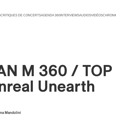
S
CRITIQUES DE CONCERTS
AGENDA 360
INTERVIEWS
AUDIOS
VIDÉOS
CHRONI
AN M 360 / TOP 1
nreal Unearth
na Mandolini