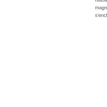
histo
magni
s’enc