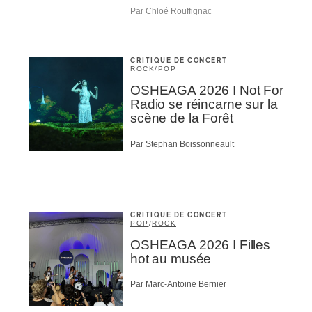
omane
Par Chloé Rouffignac
essionnel industrie musicale
eur-e /Fan
ributeur-trice
CRITIQUE DE CONCERT
nisseur
ROCK
/
POP
ste
OSHEAGA 2026 I Not For
Radio se réincarne sur la
A
scène de la Forêt
Par Stephan Boissonneault
NSCRIRE
CRITIQUE DE CONCERT
POP
/
ROCK
OSHEAGA 2026 I Filles
hot au musée
Par Marc-Antoine Bernier