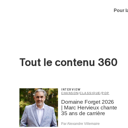
Pour l
Tout le contenu 360
Votre cou
INTERVIEW
CHANSON
/
CLASSIQUE
/
POP
Prénom
*
Domaine Forget 2026
| Marc Hervieux chante
35 ans de carrière
Type d'
Par Alexandre Villemaire