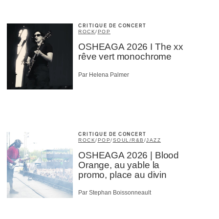
CRITIQUE DE CONCERT
ROCK
/
POP
OSHEAGA 2026 I The xx
rêve vert monochrome
Par Helena Palmer
CRITIQUE DE CONCERT
ROCK
/
POP
/
SOUL/R&B
/
JAZZ
OSHEAGA 2026 | Blood
Orange, au yable la
promo, place au divin
Par Stephan Boissonneault