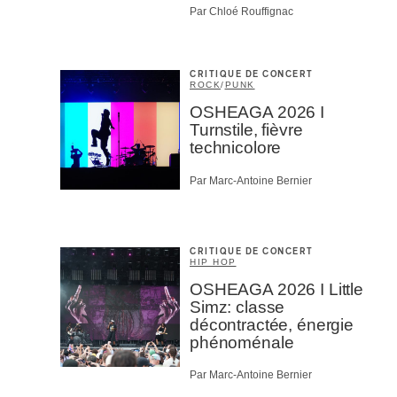
Prénom
*
Par Chloé Rouffignac
CRITIQUE DE CONCERT
Type d'
ROCK
/
PUNK
OSHEAGA 2026 I
Mél
Turnstile, fièvre
Prof
technicolore
Amat
Cont
Par Marc-Antoine Bernier
Four
Arti
CAPTCH
CRITIQUE DE CONCERT
HIP HOP
OSHEAGA 2026 I Little
Simz: classe
décontractée, énergie
phénoménale
M'I
Par Marc-Antoine Bernier