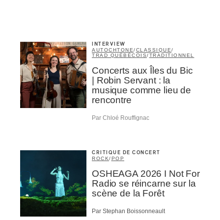
INTERVIEW
AUTOCHTONE
/
CLASSIQUE
/
TRAD QUÉBÉCOIS
/
TRADITIONNEL
Concerts aux Îles du Bic
| Robin Servant : la
musique comme lieu de
rencontre
Par Chloé Rouffignac
Inscription
CRITIQUE DE CONCERT
ROCK
/
POP
Infolettre
OSHEAGA 2026 I Not For
Radio se réincarne sur la
rriel
*
scène de la Forêt
Par Stephan Boissonneault