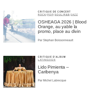
CRITIQUE DE CONCERT
ROCK
/
POP
/
SOUL/R&B
/
JAZZ
OSHEAGA 2026 | Blood
Orange, au yable la
promo, place au divin
Par Stephan Boissonneault
CRITIQUE D'ALBUM
LATINO
2026
Lido Pimienta –
Caribenya
Par Michel Labrecque