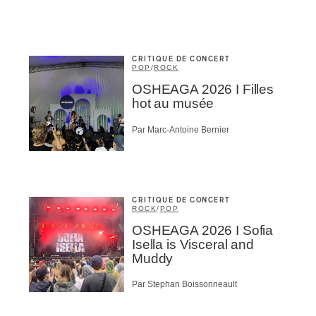
Nom
*
CRITIQUE DE CONCERT
abonné
POP
/
ROCK
OSHEAGA 2026 I Filles
omane
hot au musée
essionnel industrie musicale
eur-e /Fan
Par Marc-Antoine Bernier
ributeur-trice
nisseur
ste
A
CRITIQUE DE CONCERT
ROCK
/
POP
OSHEAGA 2026 I Sofia
Isella is Visceral and
Muddy
Par Stephan Boissonneault
NSCRIRE