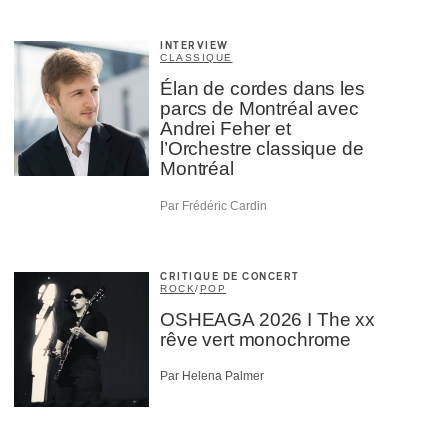
INTERVIEW
CLASSIQUE
Élan de cordes dans les
parcs de Montréal avec
Andrei Feher et
l’Orchestre classique de
Montréal
Par Frédéric Cardin
CRITIQUE DE CONCERT
ROCK
/
POP
OSHEAGA 2026 I The xx
rêve vert monochrome
Par Helena Palmer