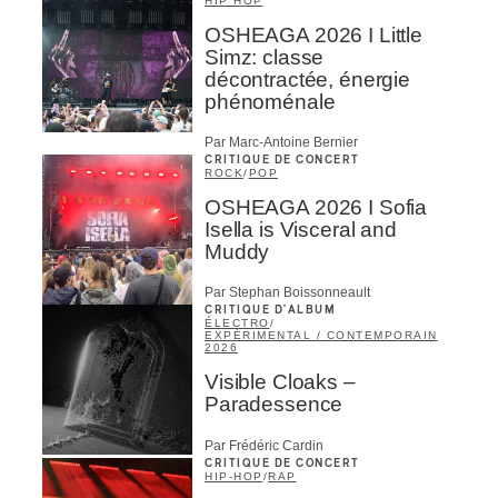
HIP HOP
OSHEAGA 2026 I Little
Simz: classe
décontractée, énergie
phénoménale
Par Marc-Antoine Bernier
CRITIQUE DE CONCERT
ROCK
/
POP
OSHEAGA 2026 I Sofia
Isella is Visceral and
Muddy
Par Stephan Boissonneault
CRITIQUE D'ALBUM
ÉLECTRO
/
EXPÉRIMENTAL / CONTEMPORAIN
2026
Visible Cloaks –
Paradessence
Par Frédéric Cardin
CRITIQUE DE CONCERT
HIP-HOP
/
RAP