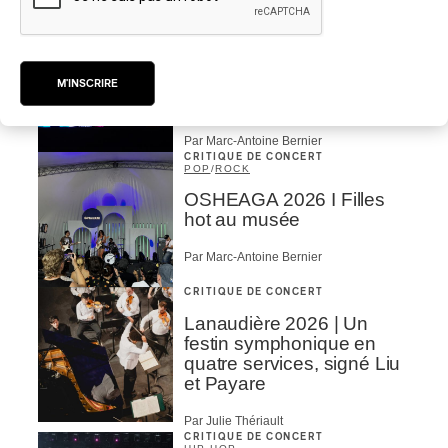
Par Marc-Antoine Bernier
CRITIQUE DE CONCERT
ROCK
/
PUNK
OSHEAGA 2026 I
Turnstile, fièvre
M'INSCRIRE
technicolore
Par Marc-Antoine Bernier
CRITIQUE DE CONCERT
POP
/
ROCK
OSHEAGA 2026 I Filles
hot au musée
Par Marc-Antoine Bernier
CRITIQUE DE CONCERT
Lanaudière 2026 | Un
festin symphonique en
quatre services, signé Liu
et Payare
Par Julie Thériault
CRITIQUE DE CONCERT