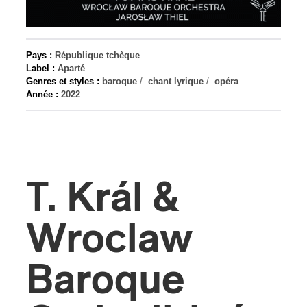
s
Pays :
République tchèque
Label :
Aparté
Genres et styles :
baroque
/
chant lyrique
/
opéra
Année :
2022
T. Král &
Wroclaw
Baroque