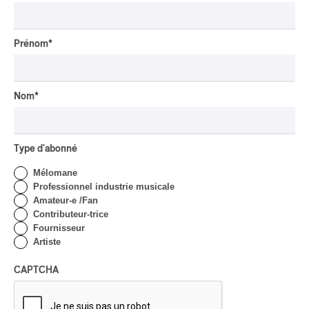
Par Alexandre Villemaire
CRITIQUE DE CONCERT
CLASSIQUE OCCIDENTAL
/
CLASSIQUE
Prénom
*
Lanaudière 2026
| Macbeth, une tragédie
portée par des voix
Nom
*
d’exceptions
Par Chloé Rouffignac
CRITIQUE DE CONCERT
ROCK
/
POP
Type d'abonné
OSHEAGA 2026 I Not For
Mélomane
Radio se réincarne sur la
Professionnel industrie musicale
scène de la Forêt
Amateur-e /Fan
Contributeur-trice
Par Stephan Boissonneault
Fournisseur
CRITIQUE DE CONCERT
ROCK
Artiste
OSHEAGA 2026 I Viagra
CAPTCHA
Boys au centre d’un
gigantesque défouloir