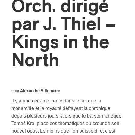
Orch. dirigé
ires
par J. Thiel –
n
Kings in the
lité
North
· par
Alexandre Villemaire
Il y a une certaine ironie dans le fait que la
monarchie et la royauté défrayent la chronique
depuis plusieurs jours, alors que le baryton tchèque
Tomáš Král place ces thématiques au cœur de son
nouvel opus. Le moins que l’on puisse dire, c’est