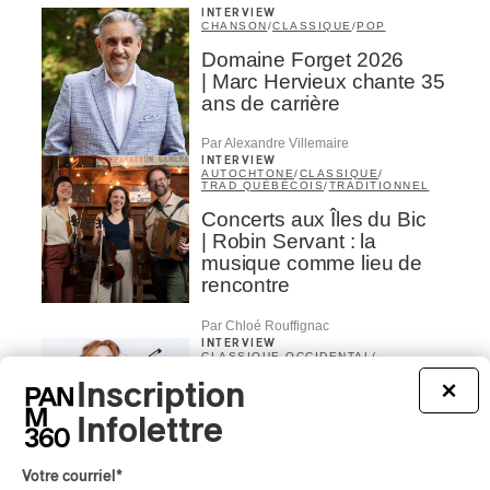
INTERVIEW
CHANSON
/
CLASSIQUE
/
POP
Domaine Forget 2026
| Marc Hervieux chante 35
ans de carrière
Par Alexandre Villemaire
INTERVIEW
AUTOCHTONE
/
CLASSIQUE
/
TRAD QUÉBÉCOIS
/
TRADITIONNEL
Concerts aux Îles du Bic
| Robin Servant : la
musique comme lieu de
rencontre
Par Chloé Rouffignac
INTERVIEW
CLASSIQUE OCCIDENTAL
/
CLASSIQUE
Inscription
×
Domaine Forget 2026
| Bach éternel et éternelles
Infolettre
passions avec Rachel
Barton Pine
Votre courriel
*