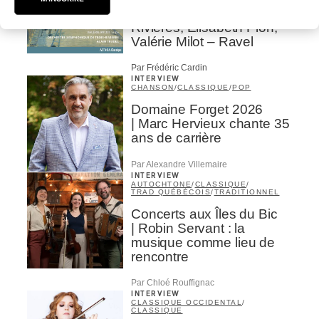
symphonique de Trois-
Rivières; Élisabeth Pion;
Valérie Milot – Ravel
Par Frédéric Cardin
INTERVIEW
CHANSON
/
CLASSIQUE
/
POP
Domaine Forget 2026
| Marc Hervieux chante 35
ans de carrière
Par Alexandre Villemaire
INTERVIEW
AUTOCHTONE
/
CLASSIQUE
/
TRAD QUÉBÉCOIS
/
TRADITIONNEL
Concerts aux Îles du Bic
| Robin Servant : la
musique comme lieu de
rencontre
Par Chloé Rouffignac
INTERVIEW
CLASSIQUE OCCIDENTAL
/
CLASSIQUE