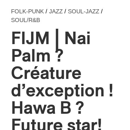
FOLK-PUNK
/
JAZZ
/
SOUL-JAZZ
/
s
SOUL/R&B
FIJM | Nai
Palm ?
Créature
d’exception !
Hawa B ?
Future star!