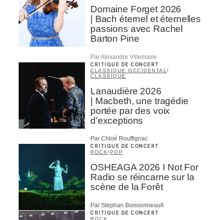
Domaine Forget 2026
| Bach éternel et éternelles
passions avec Rachel
Barton Pine
Par Alexandre Villemaire
CRITIQUE DE CONCERT
CLASSIQUE OCCIDENTAL
/
CLASSIQUE
Lanaudière 2026
| Macbeth, une tragédie
portée par des voix
d’exceptions
Par Chloé Rouffignac
CRITIQUE DE CONCERT
ROCK
/
POP
OSHEAGA 2026 I Not For
Radio se réincarne sur la
scène de la Forêt
Par Stephan Boissonneault
CRITIQUE DE CONCERT
ROCK