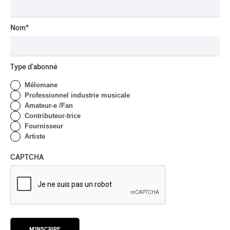
Nom
*
Type d'abonné
Tout le contenu 360
Mélomane
Professionnel industrie musicale
Amateur-e /Fan
Contributeur-trice
Fournisseur
CRITIQUE D'ALBUM
Artiste
JAZZ
2026
Jacob Wutzke – Double
CAPTCHA
Down
Par Frédéric Cardin
CRITIQUE D'ALBUM
CLASSIQUE OCCIDENTAL
/
CLASSIQUE
2026
Alain Trudel; Orchestre
M'INSCRIRE