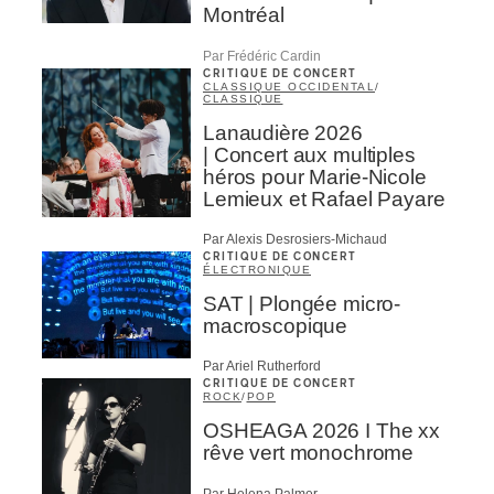
Montréal
Par Frédéric Cardin
CRITIQUE DE CONCERT
CLASSIQUE OCCIDENTAL
/
CLASSIQUE
Lanaudière 2026
| Concert aux multiples
héros pour Marie-Nicole
Lemieux et Rafael Payare
Par Alexis Desrosiers-Michaud
CRITIQUE DE CONCERT
ÉLECTRONIQUE
SAT | Plongée micro-
macroscopique
Par Ariel Rutherford
CRITIQUE DE CONCERT
ROCK
/
POP
OSHEAGA 2026 I The xx
rêve vert monochrome
Par Helena Palmer