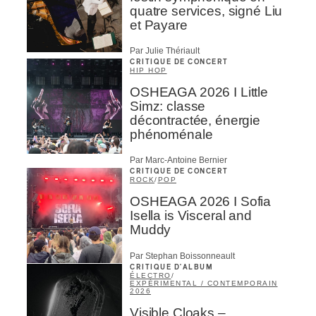
quatre services, signé Liu
et Payare
Par Julie Thériault
CRITIQUE DE CONCERT
HIP HOP
OSHEAGA 2026 I Little
Simz: classe
décontractée, énergie
phénoménale
Par Marc-Antoine Bernier
CRITIQUE DE CONCERT
ROCK
/
POP
OSHEAGA 2026 I Sofia
Isella is Visceral and
Muddy
Par Stephan Boissonneault
CRITIQUE D'ALBUM
ÉLECTRO
/
EXPÉRIMENTAL / CONTEMPORAIN
2026
Visible Cloaks –