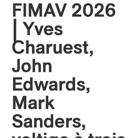
FIMAV 2026
s
| Yves
Charuest,
John
Edwards,
Mark
Sanders,