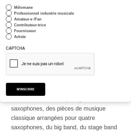
Mélomane
Les premières fois que j’en ai joué, c’était
Professionnel industrie musicale
Amateur-e /Fan
un ténor. Mais à 12 ans, c’était un peu
Contributeur-trice
gros pour moi. Avec l’alto, assez
Fournisseur
Artiste
rapidement, il y a eu une sorte
CAPTCHA
d’adéquation entre mon corps et ma
façon de souffler, même inexpérimentée.
Spontanément, l’alto m’allait bien, ça, je
peux le dire avec le recul.
M'INSCRIRE
J’ai fait de l’harmonie, du quatuor de
saxophones, des pièces de musique
classique arrangées pour quatre
saxophones, du big band, du stage band