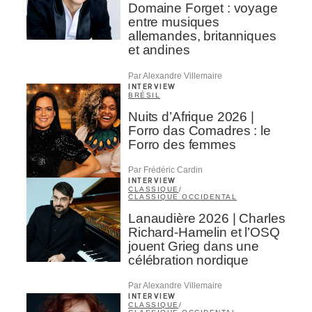
Domaine Forget : voyage
entre musiques
allemandes, britanniques
et andines
Par Alexandre Villemaire
INTERVIEW
BRÉSIL
Nuits d’Afrique 2026 |
Forro das Comadres : le
Forro des femmes
Par Frédéric Cardin
INTERVIEW
CLASSIQUE
/
CLASSIQUE OCCIDENTAL
Lanaudière 2026 | Charles
Richard-Hamelin et l’OSQ
jouent Grieg dans une
célébration nordique
Par Alexandre Villemaire
INTERVIEW
CLASSIQUE
/