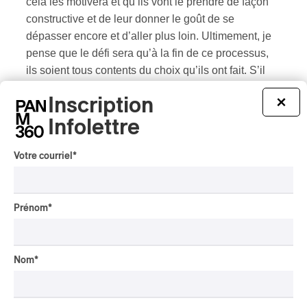
cela les motivera et qu’ils vont le prendre de façon
constructive et de leur donner le goût de se
dépasser encore et d’aller plus loin. Ultimement, je
pense que le défi sera qu’à la fin de ce processus,
ils soient tous contents du choix qu’ils ont fait. S’il
arrive qu’on doive voter si on ne parvient pas à
Inscription
×
s’entendre. Il ne faudrait donc pas avoir de
frustrations quand notre candidat n’est pas choisi.
Infolettre
C’est ça, aussi le défi. !
Votre courriel
*
Le choix de la relève
Prénom
*
Le défi que représentait l’évaluation des 24
concurrents de la première épreuve par le jury de la
Nom
*
relève a permis de dégager une candidate du lot
pour les 10 étudiants et étudiantes en violon issu
respectivement de l’Université de Montréal, de