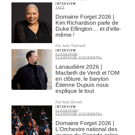
INTERVIEW
JAZZ
Domaine Forget 2026 |
Kim Richardson parle de
Duke Ellington… et d’elle-
même !
Par Julie Thériault
INTERVIEW
CLASSIQUE
/
CLASSIQUE OCCIDENTAL
Lanaudière 2026 |
Macbeth de Verdi et l’OM
en clôture, le baryton
Étienne Dupuis nous
explique le tout
Par Alain Brunet
INTERVIEW
CLASSIQUE
/
CLASSIQUE OCCIDENTAL
Domaine Forget 2026 |
L’Orchestre national des