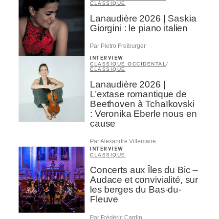
CLASSIQUE
Lanaudière 2026 | Saskia
Giorgini : le piano italien
Par Pietro Freiburger
INTERVIEW
CLASSIQUE OCCIDENTAL
/
CLASSIQUE
Lanaudière 2026 |
L’extase romantique de
Beethoven à Tchaïkovski
: Veronika Eberle nous en
cause
Par Alexandre Villemaire
INTERVIEW
CLASSIQUE
Concerts aux Îles du Bic –
Audace et convivialité, sur
les berges du Bas-du-
Fleuve
Par Frédéric Cardin