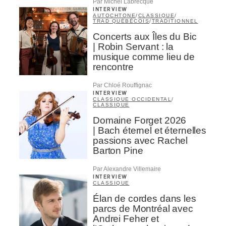
Par Michel Labrecque
INTERVIEW
AUTOCHTONE
/
CLASSIQUE
/
TRAD QUÉBÉCOIS
/
TRADITIONNEL
Concerts aux Îles du Bic
| Robin Servant : la
musique comme lieu de
rencontre
Par Chloé Rouffignac
INTERVIEW
CLASSIQUE OCCIDENTAL
/
CLASSIQUE
Domaine Forget 2026
| Bach éternel et éternelles
passions avec Rachel
Barton Pine
Par Alexandre Villemaire
INTERVIEW
CLASSIQUE
Élan de cordes dans les
parcs de Montréal avec
Andrei Feher et