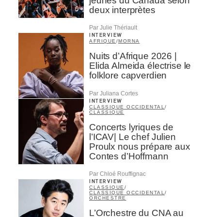
jeunes du Canada selon
deux interprètes
Par Julie Thériault
INTERVIEW
AFRIQUE
/
MORNA
Nuits d’Afrique 2026 |
Elida Almeida électrise le
folklore capverdien
Par Juliana Cortes
INTERVIEW
CLASSIQUE OCCIDENTAL
/
CLASSIQUE
Concerts lyriques de
l’ICAV| Le chef Julien
Proulx nous prépare aux
Contes d’Hoffmann
Par Chloé Rouffignac
INTERVIEW
CLASSIQUE
/
CLASSIQUE OCCIDENTAL
/
ORCHESTRE
L’Orchestre du CNA au