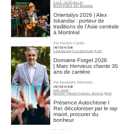
ASIE CENTRALE
/
MUSIQUES DU MONDE
Orientalys 2026 | Alex
Iskandar : porteur de
traditions de l’Asie centrale
à Montréal
Par Frédéric Cardin
INTERVIEW
CHANSON
/
CLASSIQUE
/
POP
Domaine Forget 2026
| Marc Hervieux chante 35
ans de carrière
Par Alexandre Villemaire
INTERVIEW
HIP HOP
/
MAORI TRADITIONAL MUSIC
/
RAP
Présence Autochtone I
Rei: décoloniser par le rap
maori, procurer du
bonheur