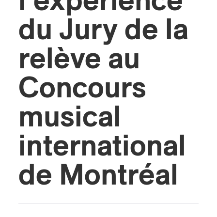
l’expérience
du Jury de la
ires
n
relève au
lité
Concours
musical
international
de Montréal