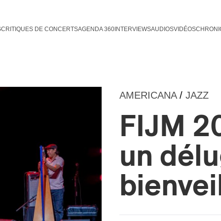
S
CRITIQUES DE CONCERTS
AGENDA 360
INTERVIEWS
AUDIOS
VIDÉOS
CHRONI
AMERICANA
/
JAZZ
FIJM 20
un délu
bienvei