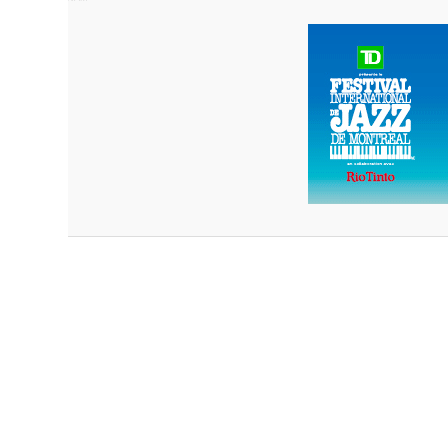
Prof
Amat
Cont
Four
Arti
CAPTCH
M'I