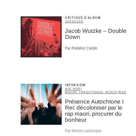
CRITIQUE D'ALBUM
JAZZ
2026
Jacob Wutzke – Double
Down
Par Frédéric Cardin
INTERVIEW
HIP HOP
/
MAORI TRADITIONAL MUSIC
/
RAP
Présence Autochtone I
Rei: décoloniser par le
rap maori, procurer du
bonheur
Par Michel Labrecque