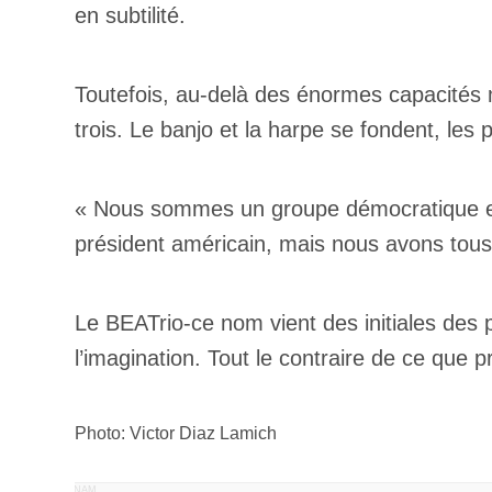
en subtilité.
Toutefois, au-delà des énormes capacités m
trois. Le banjo et la harpe se fondent, le
« Nous sommes un groupe démocratique et n
président américain, mais nous avons tou
Votre cou
Le BEATrio-ce nom vient des initiales des p
l’imagination. Tout le contraire de ce qu
Prénom
*
Photo: Victor Diaz Lamich
Type d'
Mél
PUBLICITÉ PANAM