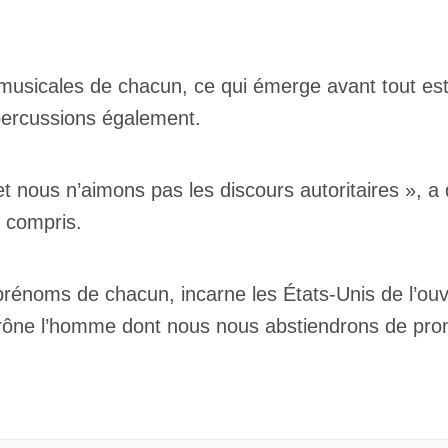
usicales de chacun, ce qui émerge avant tout est 
s percussions également.
Inscription
ous n’aimons pas les discours autoritaires », a 
Infolettre
s compris.
rriel
*
rénoms de chacun, incarne les États-Unis de l’ouver
e prône l’homme dont nous nous abstiendrons de pro
Nom
*
abonné
omane