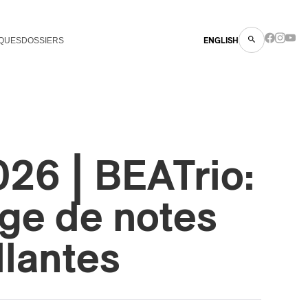
QUES
DOSSIERS
ENGLISH
26 | BEATrio:
ge de notes
llantes