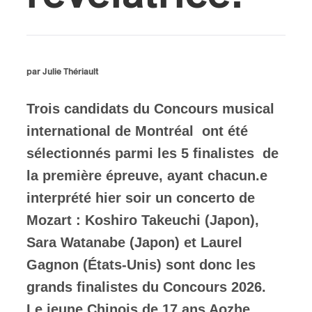
ires
n
par Julie Thériault
lité
Trois candidats du Concours musical
international de Montréal ont été
sélectionnés parmi les 5 finalistes de
la première épreuve, ayant chacun.e
interprété hier soir un concerto de
Mozart : Koshiro Takeuchi (Japon),
Sara Watanabe (Japon) et Laurel
Gagnon (États-Unis) sont donc les
grands finalistes du Concours 2026.
Le jeune Chinois de 17 ans Aozhe