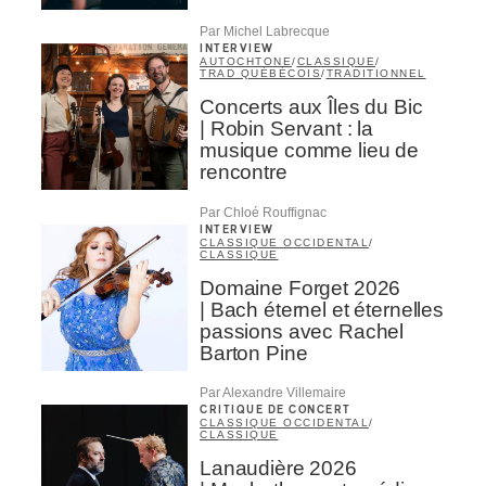
Par Michel Labrecque
INTERVIEW
AUTOCHTONE
/
CLASSIQUE
/
TRAD QUÉBÉCOIS
/
TRADITIONNEL
Concerts aux Îles du Bic
| Robin Servant : la
musique comme lieu de
rencontre
Par Chloé Rouffignac
INTERVIEW
CLASSIQUE OCCIDENTAL
/
CLASSIQUE
Domaine Forget 2026
| Bach éternel et éternelles
passions avec Rachel
Barton Pine
Par Alexandre Villemaire
CRITIQUE DE CONCERT
CLASSIQUE OCCIDENTAL
/
CLASSIQUE
Lanaudière 2026