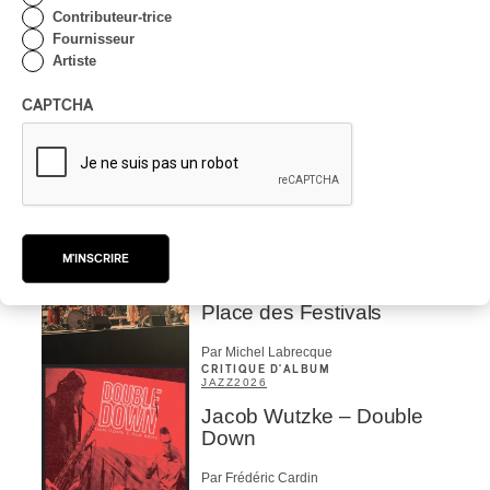
Contributeur-trice
Par Alain Brunet
Fournisseur
INTERVIEW
ASIE CENTRALE
/
Artiste
MUSIQUES DU MONDE
Orientalys 2026 | Alex
CAPTCHA
Iskandar : porteur de
traditions de l’Asie centrale
à Montréal
Par Frédéric Cardin
CRITIQUE DE CONCERT
POP
/
INDIGENOUS SOUL MUSIC
M'INSCRIRE
Présence Autochtone I
Anyma Ora envoûte la
Place des Festivals
Par Michel Labrecque
CRITIQUE D'ALBUM
JAZZ
2026
Jacob Wutzke – Double
Down
Par Frédéric Cardin