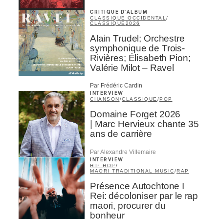
CRITIQUE D'ALBUM
CLASSIQUE OCCIDENTAL
/
CLASSIQUE
2026
Alain Trudel; Orchestre
symphonique de Trois-
Rivières; Élisabeth Pion;
Valérie Milot – Ravel
Par Frédéric Cardin
INTERVIEW
CHANSON
/
CLASSIQUE
/
POP
Domaine Forget 2026
| Marc Hervieux chante 35
ans de carrière
Par Alexandre Villemaire
INTERVIEW
HIP HOP
/
MAORI TRADITIONAL MUSIC
/
RAP
Présence Autochtone I
Rei: décoloniser par le rap
maori, procurer du
bonheur