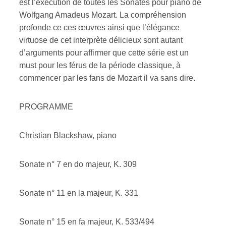
est l’exécution de toutes les Sonates pour piano de
Wolfgang Amadeus Mozart. La compréhension
ires
profonde ce ces œuvres ainsi que l’élégance
virtuose de cet interprète délicieux sont autant
n
d’arguments pour affirmer que cette série est un
must pour les férus de la période classique, à
lité
commencer par les fans de Mozart il va sans dire.
PROGRAMME
Christian Blackshaw, piano
Sonate n° 7 en do majeur, K. 309
Sonate n° 11 en la majeur, K. 331
Sonate n° 15 en fa majeur, K. 533/494