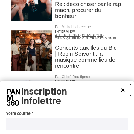
Rei: décoloniser par le rap
maori, procurer du
bonheur
Par Michel Labrecque
INTERVIEW
AUTOCHTONE
/
CLASSIQUE
/
TRAD QUÉBÉCOIS
/
TRADITIONNEL
Concerts aux Îles du Bic
| Robin Servant : la
musique comme lieu de
rencontre
Par Chloé Rouffignac
INTERVIEW
CLASSIQUE OCCIDENTAL
/
Inscription
CLASSIQUE
×
Domaine Forget 2026
Infolettre
| Bach éternel et éternelles
passions avec Rachel
Votre courriel
*
Barton Pine
Par Alexandre Villemaire
CRITIQUE DE CONCERT