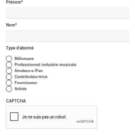
CLASSIQUE OCCIDENTAL
/
Prénom
*
CLASSIQUE
Lanaudière 2026
| Macbeth, une tragédie
portée par des voix
Nom
*
d’exceptions
Par Chloé Rouffignac
Type d'abonné
CRITIQUE DE CONCERT
POP
/
ÉLECTRONIQUE
Mélomane
OSHEAGA 2026 | Lorde
Professionnel industrie musicale
clôture le festival Osheaga
Amateur-e /Fan
au rythme de son propre
Contributeur-trice
cœur
Fournisseur
Artiste
Par Stephan Boissonneault
CRITIQUE DE CONCERT
HIP HOP
CAPTCHA
OSHEAGA 2026 I Clipse
Drip with Swag on the
Mountain
Par Stephan Boissonneault