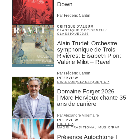
Down
Par Frédéric Cardin
CRITIQUE D'ALBUM
CLASSIQUE OCCIDENTAL
/
CLASSIQUE
2026
Alain Trudel; Orchestre
symphonique de Trois-
Rivières; Élisabeth Pion;
Valérie Milot – Ravel
Par Frédéric Cardin
INTERVIEW
CHANSON
/
CLASSIQUE
/
POP
Domaine Forget 2026
| Marc Hervieux chante 35
ans de carrière
Par Alexandre Villemaire
INTERVIEW
HIP HOP
/
MAORI TRADITIONAL MUSIC
/
RAP
Présence Autochtone I