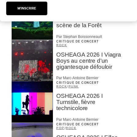
CRITIQUE DE CONCERT
ROCK
/
POP
M'INSCRIRE
OSHEAGA 2026 I Not For
Radio se réincarne sur la
scène de la Forêt
Par Stephan Boissonneault
CRITIQUE DE CONCERT
ROCK
OSHEAGA 2026 I Viagra
Boys au centre d’un
gigantesque défouloir
Par Marc-Antoine Bernier
CRITIQUE DE CONCERT
ROCK
/
PUNK
OSHEAGA 2026 I
Turnstile, fièvre
technicolore
Par Marc-Antoine Bernier
CRITIQUE DE CONCERT
POP
/
ROCK