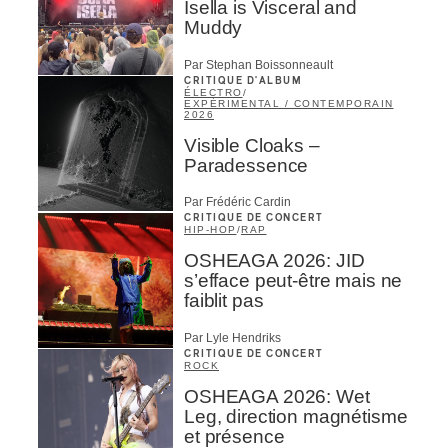
Isella is Visceral and
Muddy
Par Stephan Boissonneault
CRITIQUE D'ALBUM
ÉLECTRO
/
EXPÉRIMENTAL / CONTEMPORAIN
2026
Visible Cloaks –
Paradessence
Par Frédéric Cardin
CRITIQUE DE CONCERT
HIP-HOP
/
RAP
OSHEAGA 2026: JID
s’efface peut-être mais ne
faiblit pas
Par Lyle Hendriks
CRITIQUE DE CONCERT
ROCK
OSHEAGA 2026: Wet
Leg, direction magnétisme
et présence