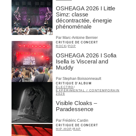
OSHEAGA 2026 I Little
Simz: classe
décontractée, énergie
phénoménale
Par Marc-Antoine Bernier
CRITIQUE DE CONCERT
ROCK
/
POP
OSHEAGA 2026 I Sofia
Isella is Visceral and
Muddy
Par Stephan Boissonneault
CRITIQUE D'ALBUM
ÉLECTRO
/
EXPÉRIMENTAL / CONTEMPORAIN
2026
Visible Cloaks –
Paradessence
Par Frédéric Cardin
CRITIQUE DE CONCERT
HIP-HOP
/
RAP