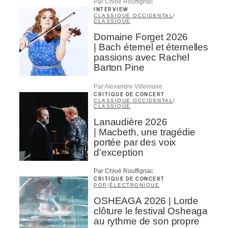
Par Chloé Rouffignac
INTERVIEW
CLASSIQUE OCCIDENTAL
/
CLASSIQUE
Domaine Forget 2026
| Bach éternel et éternelles
passions avec Rachel
Barton Pine
Par Alexandre Villemaire
CRITIQUE DE CONCERT
CLASSIQUE OCCIDENTAL
/
CLASSIQUE
Lanaudière 2026
| Macbeth, une tragédie
portée par des voix
d’exception
Par Chloé Rouffignac
CRITIQUE DE CONCERT
POP
/
ÉLECTRONIQUE
OSHEAGA 2026 | Lorde
clôture le festival Osheaga
au rythme de son propre