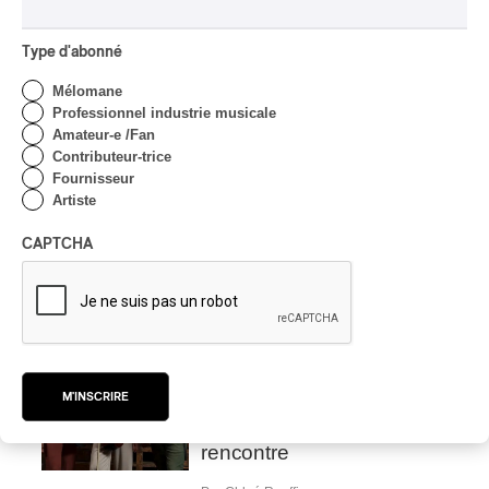
CHANSON
/
CLASSIQUE
/
POP
Domaine Forget 2026
Type d'abonné
| Marc Hervieux chante 35
ans de carrière
Mélomane
Professionnel industrie musicale
Par Alexandre Villemaire
Amateur-e /Fan
INTERVIEW
Contributeur-trice
HIP HOP
/
MAORI TRADITIONAL MUSIC
/
RAP
Fournisseur
Artiste
Présence Autochtone I
Rei: décoloniser par le rap
CAPTCHA
maori, procurer du
bonheur
Par Michel Labrecque
INTERVIEW
AUTOCHTONE
/
CLASSIQUE
/
TRAD QUÉBÉCOIS
/
TRADITIONNEL
Concerts aux Îles du Bic
M'INSCRIRE
| Robin Servant : la
musique comme lieu de
rencontre