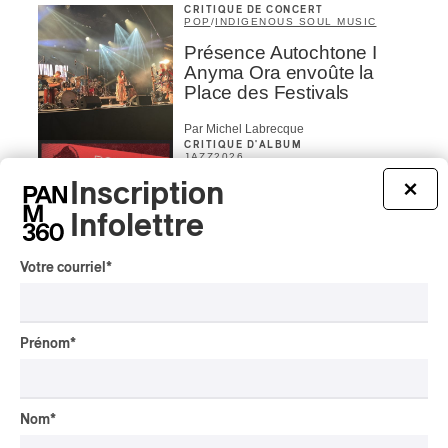
CRITIQUE DE CONCERT
POP
/
INDIGENOUS SOUL MUSIC
Présence Autochtone I
Anyma Ora envoûte la
Place des Festivals
Par Michel Labrecque
CRITIQUE D'ALBUM
JAZZ
2026
Jacob Wutzke – Double
Inscription
×
Down
Infolettre
Par Frédéric Cardin
Votre courriel
*
CRITIQUE D'ALBUM
CLASSIQUE OCCIDENTAL
/
CLASSIQUE
2026
Alain Trudel; Orchestre
Prénom
*
symphonique de Trois-
Rivières; Élisabeth Pion;
Valérie Milot – Ravel
Nom
*
Par Frédéric Cardin
INTERVIEW