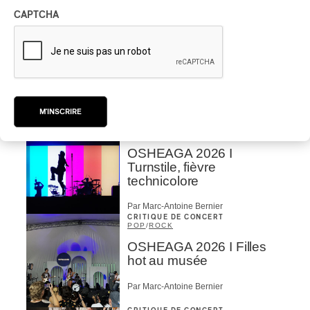
CAPTCHA
Par Stephan Boissonneault
CRITIQUE DE CONCERT
ROCK
OSHEAGA 2026 I Viagra
Boys au centre d’un
gigantesque défouloir
Par Marc-Antoine Bernier
M'INSCRIRE
CRITIQUE DE CONCERT
ROCK
/
PUNK
OSHEAGA 2026 I
Turnstile, fièvre
technicolore
Par Marc-Antoine Bernier
CRITIQUE DE CONCERT
POP
/
ROCK
OSHEAGA 2026 I Filles
hot au musée
Par Marc-Antoine Bernier