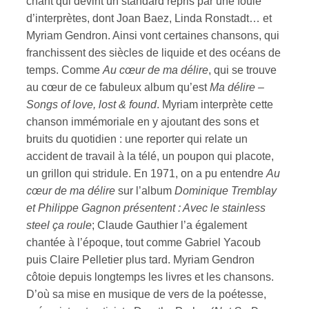
chant qui devint un standard repris par une foule
d’interprètes, dont Joan Baez, Linda Ronstadt… et
Myriam Gendron. Ainsi vont certaines chansons, qui
franchissent des siècles de liquide et des océans de
temps. Comme
Au cœur de ma délire
, qui se trouve
au cœur de ce fabuleux album qu’est
Ma délire –
Songs of love, lost & found
. Myriam interprète cette
chanson immémoriale en y ajoutant des sons et
bruits du quotidien : une reporter qui relate un
accident de travail à la télé, un poupon qui placote,
un grillon qui stridule. En 1971, on a pu entendre
Au
cœur de ma délire
sur l’album
Dominique Tremblay
et Philippe Gagnon présentent : Avec le stainless
steel ça roule
; Claude Gauthier l’a également
chantée à l’époque, tout comme Gabriel Yacoub
puis Claire Pelletier plus tard. Myriam Gendron
côtoie depuis longtemps les livres et les chansons.
D’où sa mise en musique de vers de la poétesse,