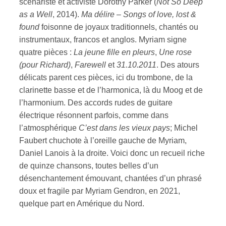
scénariste et activiste Dorothy Parker (
Not So Deep
as a Well
, 2014).
Ma délire – Songs of love, lost &
found
foisonne de joyaux traditionnels, chantés ou
instrumentaux, francos et anglos. Myriam signe
quatre pièces :
La jeune fille en pleurs
,
Une rose
(pour Richard)
,
Farewell
et
31.10.2011
. Des atours
délicats parent ces pièces, ici du trombone, de la
clarinette basse et de l’harmonica, là du Moog et de
l’harmonium. Des accords rudes de guitare
électrique résonnent parfois, comme dans
l’atmosphérique
C’est dans les vieux pays
; Michel
Faubert chuchote à l’oreille gauche de Myriam,
Daniel Lanois à la droite. Voici donc un recueil riche
de quinze chansons, toutes belles d’un
désenchantement émouvant, chantées d’un phrasé
doux et fragile par Myriam Gendron, en 2021,
quelque part en Amérique du Nord.