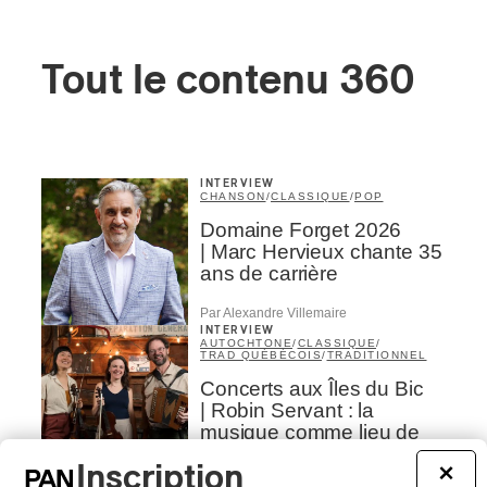
Tout le contenu 360
INTERVIEW
CHANSON
/
CLASSIQUE
/
POP
Domaine Forget 2026
| Marc Hervieux chante 35
ans de carrière
Par Alexandre Villemaire
INTERVIEW
AUTOCHTONE
/
CLASSIQUE
/
TRAD QUÉBÉCOIS
/
TRADITIONNEL
Concerts aux Îles du Bic
| Robin Servant : la
musique comme lieu de
rencontre
Inscription
×