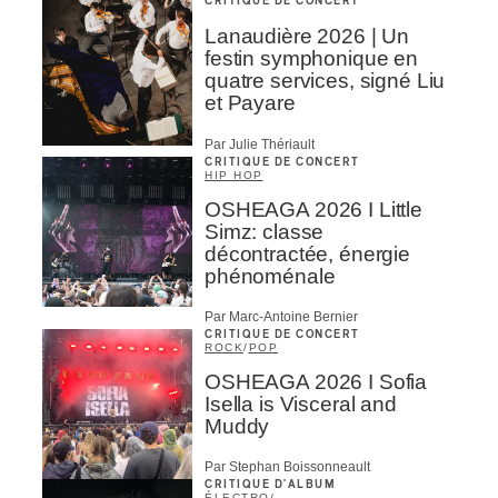
CRITIQUE DE CONCERT
Lanaudière 2026 | Un
festin symphonique en
quatre services, signé Liu
et Payare
Par Julie Thériault
CRITIQUE DE CONCERT
HIP HOP
OSHEAGA 2026 I Little
Simz: classe
décontractée, énergie
phénoménale
Par Marc-Antoine Bernier
CRITIQUE DE CONCERT
ROCK
/
POP
OSHEAGA 2026 I Sofia
Isella is Visceral and
Muddy
Par Stephan Boissonneault
CRITIQUE D'ALBUM
ÉLECTRO
/