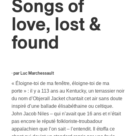
Songs of
ires
love, lost &
n
found
lité
· par
Luc Marchessault
« Éloigne-toi de ma fenêtre, éloigne-toi de ma
porte » : il y a 113 ans au Kentucky, un terrassier noir
du nom d’Objerall Jacket chantait cet air sans doute
inspiré d’une ballade élisabéthaine ou celtique.
John Jacob Niles – qui n’avait que 16 ans et n’était
pas encore le réputé folkloriste-troubadour
appalachien que l’on sait – l’entendit. Il étoffa ce