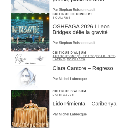
Par Stephan Boissonneault
CRITIQUE DE CONCERT
SOUL/R&B
OSHEAGA 2026 I Leon
Bridges défie la gravité
Par Stephan Boissonneault
CRITIQUE D'ALBUM
AUTOCHTONE
/
ÉLECTRO
/
FOLKLORE
/
LATINO
/
ROCK
2026
Clara Cantore – Regreso
Par Michel Labrecque
CRITIQUE D'ALBUM
LATINO
2026
Lido Pimienta – Caribenya
Par Michel Labrecque