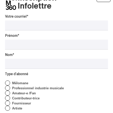
Par Chloé Rouffignac
Infolettre
INTERVIEW
CLASSIQUE OCCIDENTAL
/
CLASSIQUE
Votre courriel
*
Domaine Forget 2026
| Bach éternel et éternelles
passions avec Rachel
Barton Pine
Prénom
*
Par Alexandre Villemaire
CRITIQUE DE CONCERT
CLASSIQUE OCCIDENTAL
/
CLASSIQUE
Nom
*
Lanaudière 2026
| Macbeth, une tragédie
portée par des voix
Type d'abonné
d’exceptions
Mélomane
Par Chloé Rouffignac
Professionnel industrie musicale
CRITIQUE DE CONCERT
Amateur-e /Fan
ROCK
/
POP
Contributeur-trice
OSHEAGA 2026 I Not For
Fournisseur
Radio se réincarne sur la
Artiste
scène de la Forêt