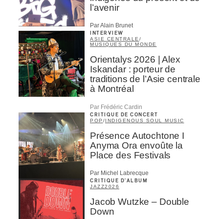
l’avenir
Par Alain Brunet
INTERVIEW
ASIE CENTRALE
/
MUSIQUES DU MONDE
Orientalys 2026 | Alex
Iskandar : porteur de
traditions de l’Asie centrale
à Montréal
Par Frédéric Cardin
CRITIQUE DE CONCERT
POP
/
INDIGENOUS SOUL MUSIC
Présence Autochtone I
Anyma Ora envoûte la
Place des Festivals
Par Michel Labrecque
CRITIQUE D'ALBUM
JAZZ
2026
Jacob Wutzke – Double
Down