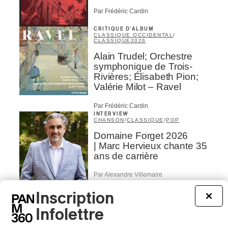
Par Frédéric Cardin
CRITIQUE D'ALBUM
CLASSIQUE OCCIDENTAL
/
CLASSIQUE
2026
Alain Trudel; Orchestre
symphonique de Trois-
Rivières; Élisabeth Pion;
Valérie Milot – Ravel
Par Frédéric Cardin
INTERVIEW
CHANSON
/
CLASSIQUE
/
POP
Domaine Forget 2026
| Marc Hervieux chante 35
ans de carrière
Par Alexandre Villemaire
INTERVIEW
HIP HOP
/
Inscription
×
MAORI TRADITIONAL MUSIC
/
RAP
Présence Autochtone I
Infolettre
Rei: décoloniser par le rap