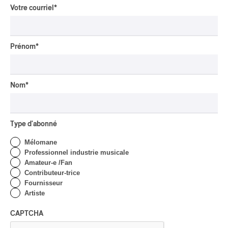
maori, procurer du
Votre courriel
*
bonheur
Par Michel Labrecque
INTERVIEW
AUTOCHTONE
/
CLASSIQUE
/
Prénom
*
TRAD QUÉBÉCOIS
/
TRADITIONNEL
Concerts aux Îles du Bic
| Robin Servant : la
Nom
*
musique comme lieu de
rencontre
Par Chloé Rouffignac
Type d'abonné
INTERVIEW
CLASSIQUE OCCIDENTAL
/
CLASSIQUE
Mélomane
Domaine Forget 2026
Professionnel industrie musicale
| Bach éternel et éternelles
Amateur-e /Fan
passions avec Rachel
Contributeur-trice
Barton Pine
Fournisseur
Artiste
Par Alexandre Villemaire
CRITIQUE DE CONCERT
CAPTCHA
CLASSIQUE OCCIDENTAL
/
CLASSIQUE