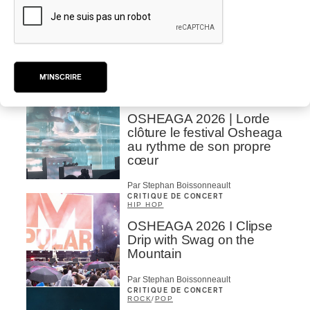
Lanaudière 2026
| Macbeth, une tragédie
portée par des voix
d’exception
Par Chloé Rouffignac
M'INSCRIRE
CRITIQUE DE CONCERT
POP
/
ÉLECTRONIQUE
OSHEAGA 2026 | Lorde
clôture le festival Osheaga
au rythme de son propre
cœur
Par Stephan Boissonneault
CRITIQUE DE CONCERT
HIP HOP
OSHEAGA 2026 I Clipse
Drip with Swag on the
Mountain
Par Stephan Boissonneault
CRITIQUE DE CONCERT
ROCK
/
POP