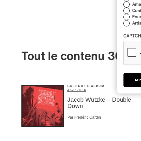
Amat
Cont
Four
Arti
CAPTCH
Tout le contenu 360
M'I
CRITIQUE D'ALBUM
JAZZ
2026
Jacob Wutzke – Double
Down
Par Frédéric Cardin