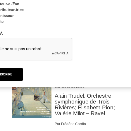
eur-e /Fan
ributeur-trice
nisseur
ste
A
NSCRIRE
CRITIQUE D'ALBUM
CLASSIQUE OCCIDENTAL
/
CLASSIQUE
2026
Alain Trudel; Orchestre
symphonique de Trois-
Rivières; Élisabeth Pion;
Valérie Milot – Ravel
Par Frédéric Cardin