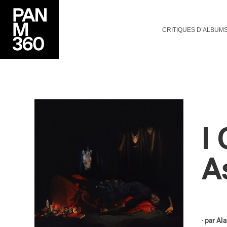
CRITIQUES D’ALBUM
I
A
· par
Ala