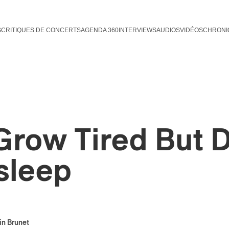
S
CRITIQUES DE CONCERTS
AGENDA 360
INTERVIEWS
AUDIOS
VIDÉOS
CHRONI
 Grow Tired But D
sleep
in Brunet