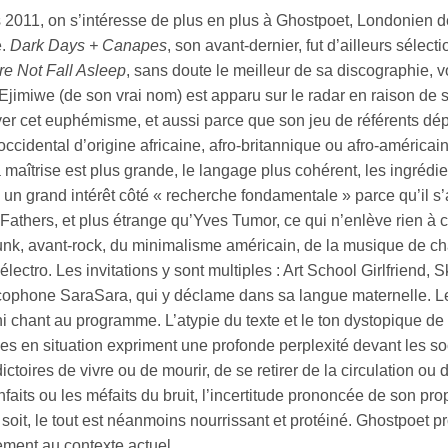
 2011, on s’intéresse de plus en plus à Ghostpoet, Londonien 
e.
Dark Days + Canapes
, son avant-dernier, fut d’ailleurs sélec
re Not Fall Asleep
, sans doute le meilleur de sa discographie, v
jimiwe (de son vrai nom) est apparu sur le radar en raison de 
er cet euphémisme, et aussi parce que son jeu de référents dép
 occidental d’origine africaine, afro-britannique ou afro-américa
 maîtrise est plus grande, le langage plus cohérent, les ingrédi
e un grand intérêt côté « recherche fondamentale » parce qu’il 
Fathers, et plus étrange qu’Yves Tumor, ce qui n’enlève rien à 
unk, avant-rock, du minimalisme américain, de la musique de cha
’électro. Les invitations y sont multiples : Art School Girlfriend
ncophone SaraSara, qui y déclame dans sa langue maternelle. Le
ni chant au programme. L’atypie du texte et le ton dystopique de
ses en situation expriment une profonde perplexité devant les s
ictoires de vivre ou de mourir, de se retirer de la circulation ou
nfaits ou les méfaits du bruit, l’incertitude prononcée de son pr
soit, le tout est néanmoins nourrissant et protéiné. Ghostpoet 
ement au contexte actuel.