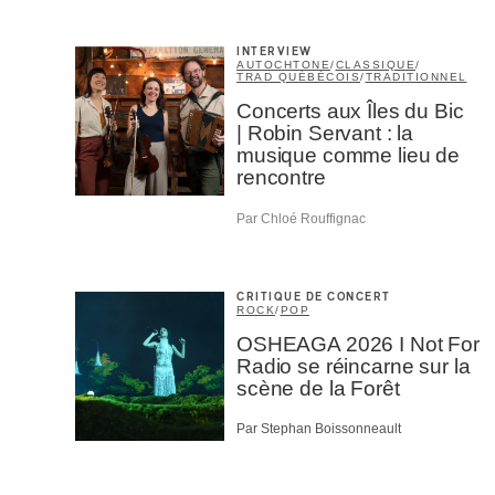
INTERVIEW
AUTOCHTONE
/
CLASSIQUE
/
TRAD QUÉBÉCOIS
/
TRADITIONNEL
Concerts aux Îles du Bic
| Robin Servant : la
musique comme lieu de
rencontre
Par Chloé Rouffignac
CRITIQUE DE CONCERT
ROCK
/
POP
OSHEAGA 2026 I Not For
Radio se réincarne sur la
scène de la Forêt
Par Stephan Boissonneault