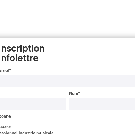
Inscription
Infolettre
rriel
*
Nom
*
abonné
omane
essionnel industrie musicale