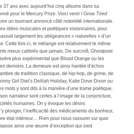
de 37 ans avec aujourd’hui cinq albums dans sa
tionné pour le Mercury Prize. Voici venir
I Grow Tired
oire un tournant annoncé côté notoriété internationale.
ses idées musicales et poétiques visionnaires, pour
assait largement les allégeances « naturelles » d’un
ine. Cette fois-ci, le mélange est relativement le même
ents mieux calibrés que jamais. De surcroît, Ghostpoet
s’avère plus expérimental que Blood Orange ou les
ces derniers. La demeure est ainsi hantée d’échos
mbre de tradition classique, de hip-hop, de grime, de
, Skinny Girl Diet’s Delilah Holiday, Katie Dove Dixon ou
s mots y sont dits à la manière d’une trame poétique,
 son narrateur sont certes à l’image de la conjoncture,
ociétés humaines. On y évoque les désirs
 d’y plonger, l’inefficacité des médicaments du bonheur,
opre état intérieur… Rien pour nous rassurer sur quoi
propose ainsi une œuvre d’exception qui sied