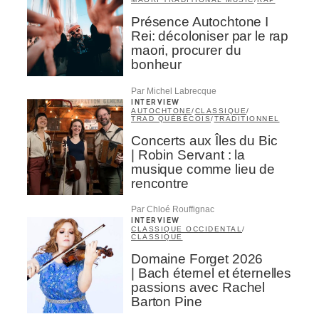
Présence Autochtone I
Rei: décoloniser par le rap
maori, procurer du
bonheur
Par Michel Labrecque
INTERVIEW
AUTOCHTONE
/
CLASSIQUE
/
TRAD QUÉBÉCOIS
/
TRADITIONNEL
Concerts aux Îles du Bic
| Robin Servant : la
musique comme lieu de
rencontre
Par Chloé Rouffignac
INTERVIEW
CLASSIQUE OCCIDENTAL
/
CLASSIQUE
Domaine Forget 2026
| Bach éternel et éternelles
passions avec Rachel
Barton Pine