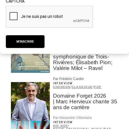
CAPTCHA
Jacob Wutzke – Double
Down
Par Frédéric Cardin
CRITIQUE D'ALBUM
CLASSIQUE OCCIDENTAL
/
M'INSCRIRE
CLASSIQUE
2026
Alain Trudel; Orchestre
symphonique de Trois-
Rivières; Élisabeth Pion;
Valérie Milot – Ravel
Par Frédéric Cardin
INTERVIEW
CHANSON
/
CLASSIQUE
/
POP
Domaine Forget 2026
| Marc Hervieux chante 35
ans de carrière
Par Alexandre Villemaire
INTERVIEW
HIP HOP
/
MAORI TRADITIONAL MUSIC
/
RAP