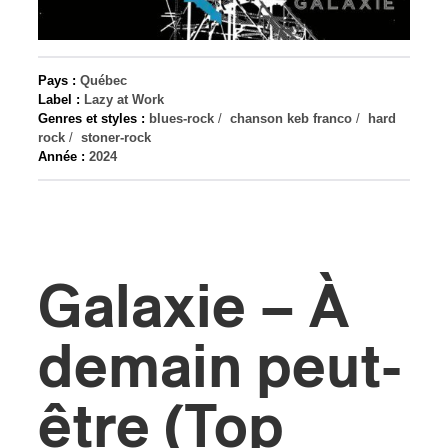
s
Pays :
Québec
Label :
Lazy at Work
Genres et styles :
blues-rock
/
chanson keb franco
/
hard
rock
/
stoner-rock
Année :
2024
Galaxie – À
demain peut-
être (Top