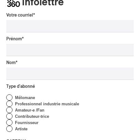
Infolettre
Présence autochtone | Big
Tones et DJ Shub,
Votre courriel
*
indigènes du présent et de
l’avenir
Par Alain Brunet
Prénom
*
INTERVIEW
ASIE CENTRALE
/
MUSIQUES DU MONDE
Orientalys 2026 | Alex
Nom
*
Iskandar : porteur de
traditions de l’Asie centrale
à Montréal
Type d'abonné
Par Frédéric Cardin
CRITIQUE DE CONCERT
Mélomane
POP
/
INDIGENOUS SOUL MUSIC
Professionnel industrie musicale
Présence Autochtone I
Amateur-e /Fan
Anyma Ora envoûte la
Contributeur-trice
Place des Festivals
Fournisseur
Artiste
Par Michel Labrecque
CRITIQUE D'ALBUM
JAZZ
2026