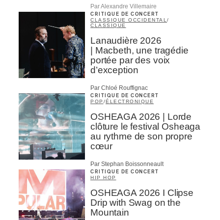
Par Alexandre Villemaire
CRITIQUE DE CONCERT
CLASSIQUE OCCIDENTAL
/
CLASSIQUE
Lanaudière 2026
| Macbeth, une tragédie
portée par des voix
d’exception
Par Chloé Rouffignac
CRITIQUE DE CONCERT
POP
/
ÉLECTRONIQUE
OSHEAGA 2026 | Lorde
clôture le festival Osheaga
au rythme de son propre
cœur
Par Stephan Boissonneault
CRITIQUE DE CONCERT
HIP HOP
OSHEAGA 2026 I Clipse
Drip with Swag on the
Mountain