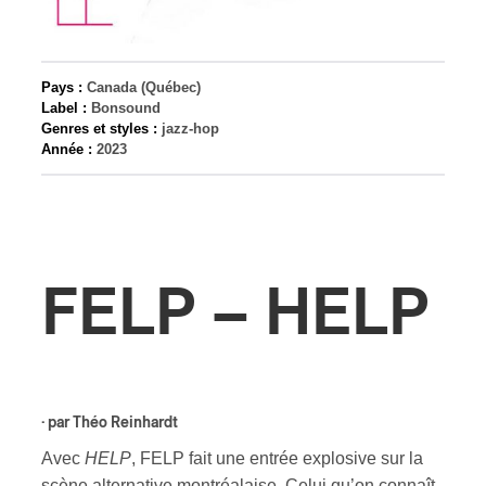
s
Pays :
Canada (Québec)
Label :
Bonsound
Genres et styles :
jazz-hop
Année :
2023
FELP – HELP
· par
Théo Reinhardt
Avec
HELP
, FELP fait une entrée explosive sur la
scène alternative montréalaise. Celui qu’on connaît