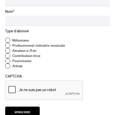
Domaine Forget 2026
| Bach éternel et éternelles
passions avec Rachel
Nom
*
Barton Pine
Par Alexandre Villemaire
CRITIQUE DE CONCERT
Type d'abonné
CLASSIQUE OCCIDENTAL
/
CLASSIQUE
Mélomane
Lanaudière 2026
Professionnel industrie musicale
| Macbeth, une tragédie
Amateur-e /Fan
portée par des voix
Contributeur-trice
d’exceptions
Fournisseur
Artiste
Par Chloé Rouffignac
CRITIQUE DE CONCERT
ROCK
/
POP
CAPTCHA
OSHEAGA 2026 I Not For
Radio se réincarne sur la
scène de la Forêt
Par Stephan Boissonneault
CRITIQUE DE CONCERT
ROCK
M'INSCRIRE