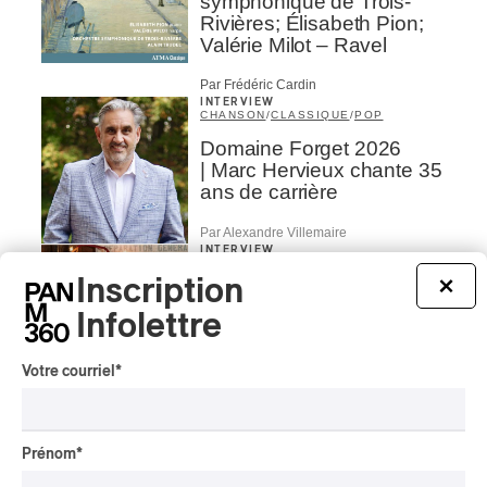
symphonique de Trois-
Rivières; Élisabeth Pion;
Valérie Milot – Ravel
Par Frédéric Cardin
INTERVIEW
CHANSON
/
CLASSIQUE
/
POP
Domaine Forget 2026
| Marc Hervieux chante 35
ans de carrière
Par Alexandre Villemaire
INTERVIEW
AUTOCHTONE
/
CLASSIQUE
/
TRAD QUÉBÉCOIS
/
TRADITIONNEL
Inscription
×
Concerts aux Îles du Bic
Infolettre
| Robin Servant : la
musique comme lieu de
rencontre
Votre courriel
*
Par Chloé Rouffignac
INTERVIEW
CLASSIQUE OCCIDENTAL
/
Prénom
*
CLASSIQUE