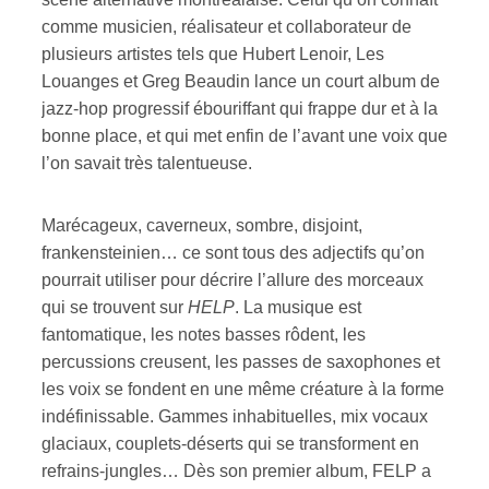
comme musicien, réalisateur et collaborateur de
ires
plusieurs artistes tels que Hubert Lenoir, Les
Louanges et Greg Beaudin lance un court album de
n
jazz-hop progressif ébouriffant qui frappe dur et à la
bonne place, et qui met enfin de l’avant une voix que
lité
l’on savait très talentueuse.
Marécageux, caverneux, sombre, disjoint,
frankensteinien… ce sont tous des adjectifs qu’on
pourrait utiliser pour décrire l’allure des morceaux
qui se trouvent sur
HELP
. La musique est
fantomatique, les notes basses rôdent, les
percussions creusent, les passes de saxophones et
les voix se fondent en une même créature à la forme
indéfinissable. Gammes inhabituelles, mix vocaux
glaciaux, couplets-déserts qui se transforment en
refrains-jungles… Dès son premier album, FELP a