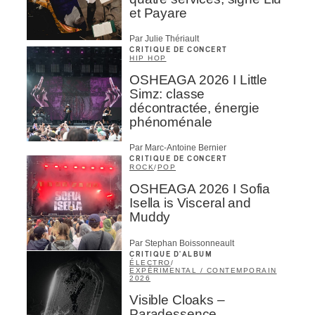
et Payare
Par Julie Thériault
CRITIQUE DE CONCERT
HIP HOP
OSHEAGA 2026 I Little
Simz: classe
décontractée, énergie
phénoménale
Par Marc-Antoine Bernier
CRITIQUE DE CONCERT
ROCK
/
POP
OSHEAGA 2026 I Sofia
Isella is Visceral and
Muddy
Par Stephan Boissonneault
CRITIQUE D'ALBUM
ÉLECTRO
/
EXPÉRIMENTAL / CONTEMPORAIN
2026
Visible Cloaks –
Paradessence