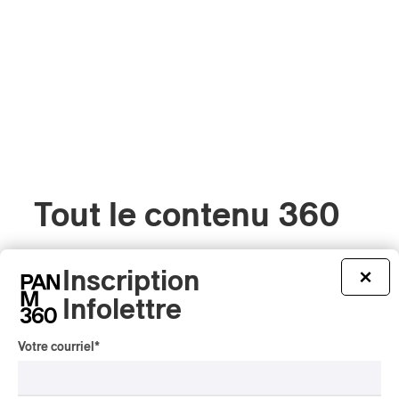
Tout le contenu 360
Inscription
×
Infolettre
CRITIQUE D'ALBUM
JAZZ
2026
Jacob Wutzke – Double
Votre courriel
*
Down
Par Frédéric Cardin