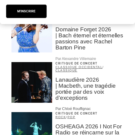
Par Chloé Rouffignac
M'INSCRIRE
INTERVIEW
CLASSIQUE OCCIDENTAL
/
CLASSIQUE
Domaine Forget 2026
| Bach éternel et éternelles
passions avec Rachel
Barton Pine
Par Alexandre Villemaire
CRITIQUE DE CONCERT
CLASSIQUE OCCIDENTAL
/
CLASSIQUE
Lanaudière 2026
| Macbeth, une tragédie
portée par des voix
d’exceptions
Par Chloé Rouffignac
CRITIQUE DE CONCERT
ROCK
/
POP
OSHEAGA 2026 I Not For
Radio se réincarne sur la