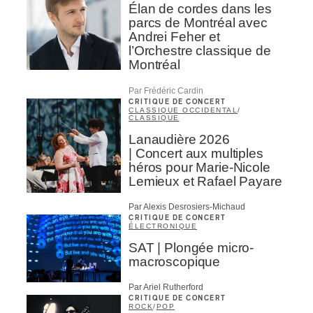
Élan de cordes dans les
parcs de Montréal avec
Andrei Feher et
l’Orchestre classique de
Montréal
Par Frédéric Cardin
CRITIQUE DE CONCERT
CLASSIQUE OCCIDENTAL
/
CLASSIQUE
Lanaudière 2026
| Concert aux multiples
héros pour Marie-Nicole
Lemieux et Rafael Payare
Par Alexis Desrosiers-Michaud
CRITIQUE DE CONCERT
ÉLECTRONIQUE
SAT | Plongée micro-
macroscopique
Par Ariel Rutherford
CRITIQUE DE CONCERT
ROCK
/
POP