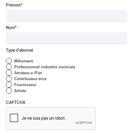
Prénom
*
CRITIQUE D'ALBUM
CLASSIQUE OCCIDENTAL
/
CLASSIQUE
2026
Alain Trudel; Orchestre
Nom
*
symphonique de Trois-
Rivières; Élisabeth Pion;
Valérie Milot – Ravel
Type d'abonné
Par Frédéric Cardin
INTERVIEW
CHANSON
/
CLASSIQUE
/
POP
Mélomane
Professionnel industrie musicale
Domaine Forget 2026
Amateur-e /Fan
| Marc Hervieux chante 35
Contributeur-trice
ans de carrière
Fournisseur
Artiste
Par Alexandre Villemaire
INTERVIEW
AUTOCHTONE
/
CLASSIQUE
/
CAPTCHA
TRAD QUÉBÉCOIS
/
TRADITIONNEL
Concerts aux Îles du Bic
| Robin Servant : la
musique comme lieu de
rencontre