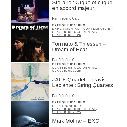
Stellaire : Orgue et cirque
en accord majeur
ires
Par Frédéric Cardin
n
CRITIQUE D'ALBUM
EXPÉRIMENTAL / CONTEMPORAIN
/
CLASSIQUE OCCIDENTAL
/
CLASSIQUE
2026
lité
Toninato & Thiessen –
Dream of Heat
Par Frédéric Cardin
CRITIQUE D'ALBUM
CLASSIQUE OCCIDENTAL
/
CLASSIQUE
2025
JACK Quartet – Travis
Laplante : String Quartets
Par Frédéric Cardin
CRITIQUE D'ALBUM
ÉLECTRONIQUE
/
CLASSIQUE OCCIDENTAL
/
CLASSIQUE
2025
Mark Molnar – EXO