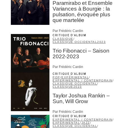
Paramirabo et Ensemble
Variances à Bourgie : la
pulsation, évoquée plus
que martelée
Par Frédéric Cardin
CRITIQUE D'ALBUM
CLASSIQUE
/
CLASSIQUE OCCIDENTAL
2023
Trio Fibonacci – Saison
2022-2023
Par Frédéric Cardin
CRITIQUE D'ALBUM
POP
/
EXPÉRIMENTAL
/
EXPÉRIMENTAL / CONTEMPORAIN
/
CLASSIQUE OCCIDENTAL
/
CLASSIQUE
2023
Taylor Joshua Rankin –
Sun, Will Grow
Par Frédéric Cardin
CRITIQUE D'ALBUM
EXPÉRIMENTAL / CONTEMPORAIN
/
EXPÉRIMENTAL
/
JAZZ
/
CLASSIQUE OCCIDENTAL
/