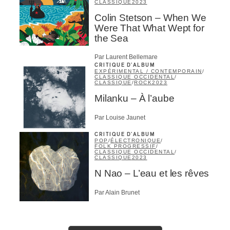
CLASSIQUE
2023
Colin Stetson – When We
Were That What Wept for
the Sea
Par Laurent Bellemare
CRITIQUE D'ALBUM
EXPÉRIMENTAL / CONTEMPORAIN
/
CLASSIQUE OCCIDENTAL
/
CLASSIQUE
/
ROCK
2023
Milanku – À l’aube
Par Louise Jaunet
CRITIQUE D'ALBUM
POP
/
ÉLECTRONIQUE
/
FOLK PROGRESSIF
/
CLASSIQUE OCCIDENTAL
/
CLASSIQUE
2023
N Nao – L’eau et les rêves
Par Alain Brunet