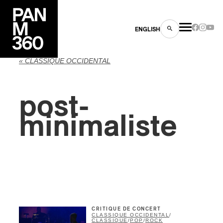
ENGLISH
« CLASSIQUE OCCIDENTAL
post-
minimaliste
es
s
CRITIQUE DE CONCERT
ns
CLASSIQUE OCCIDENTAL
/
CLASSIQUE
/
POP
/
ROCK