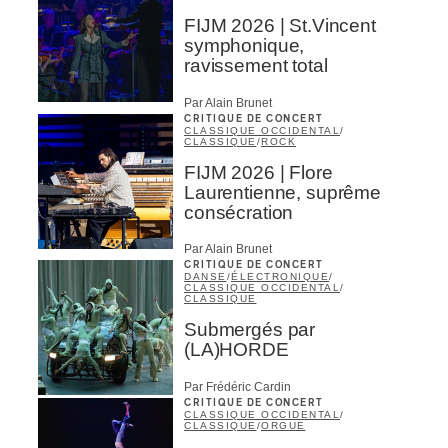
FIJM 2026 | St.Vincent
symphonique,
s
ravissement total
Par Alain Brunet
CRITIQUE DE CONCERT
CLASSIQUE OCCIDENTAL
/
CLASSIQUE
/
ROCK
FIJM 2026 | Flore
Laurentienne, suprême
consécration
Par Alain Brunet
CRITIQUE DE CONCERT
DANSE
/
ÉLECTRONIQUE
/
CLASSIQUE OCCIDENTAL
/
CLASSIQUE
Submergés par
(LA)HORDE
Par Frédéric Cardin
CRITIQUE DE CONCERT
CLASSIQUE OCCIDENTAL
/
CLASSIQUE
/
ORGUE