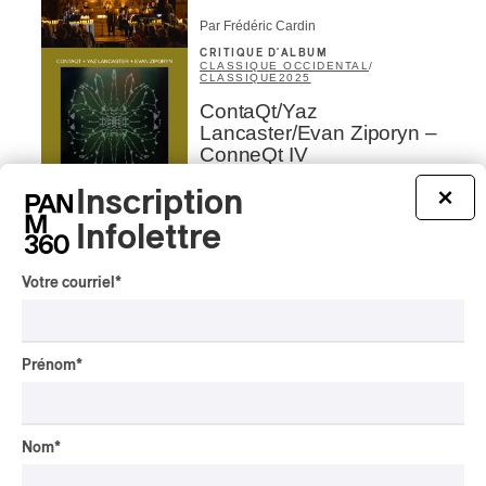
Par Frédéric Cardin
CRITIQUE D'ALBUM
CLASSIQUE OCCIDENTAL
/
CLASSIQUE
2025
ContaQt/Yaz
Lancaster/Evan Ziporyn –
ConneQt IV
Inscription
Par Frédéric Cardin
×
INTERVIEW
CLASSIQUE OCCIDENTAL
/
Infolettre
CLASSIQUE
/
EXPÉRIMENTAL / CONTEMPORAIN
OSM | La genèse en
Votre courriel
*
yoruba, façon Philip Glass
et Angélique Kidjo
Prénom
*
Par Alain Brunet
INTERVIEW
EXPÉRIMENTAL / CONTEMPORAIN
/
JAZZ
/
CLASSIQUE OCCIDENTAL
/
CLASSIQUE
Nom
*
Nik Bärtsch et Ronin,
fusion idéale entre jazz