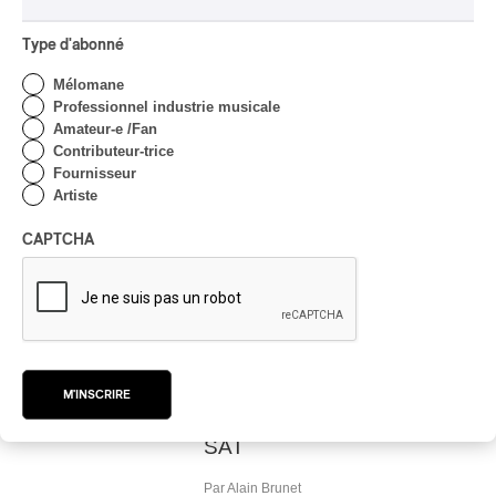
futuriste, post-minimalisme
et musiques écrites
Type d'abonné
contemporaines
Mélomane
Par Alain Brunet
Professionnel industrie musicale
CRITIQUE DE CONCERT
CLASSIQUE OCCIDENTAL
/
Amateur-e /Fan
CLASSIQUE
Contributeur-trice
FLUX | Architek
Fournisseur
Percussions : super
Artiste
musique, maudite
technologie!
CAPTCHA
Par Frédéric Cardin
INTERVIEW
EXPÉRIMENTAL / CONTEMPORAIN
/
EXPÉRIMENTAL
/
JAZZ
/
POP
/
CLASSIQUE OCCIDENTAL
/
CLASSIQUE
Bell Orchestre immersif et
M'INSCRIRE
interactif: House Music
devient Sound House à la
SAT
Par Alain Brunet