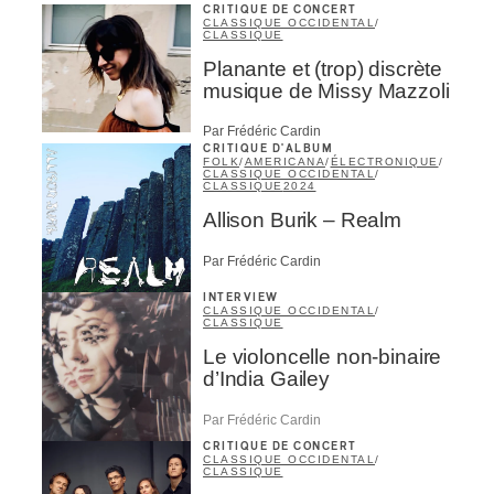
CRITIQUE DE CONCERT
CLASSIQUE OCCIDENTAL
/
CLASSIQUE
Planante et (trop) discrète
musique de Missy Mazzoli
Par Frédéric Cardin
CRITIQUE D'ALBUM
FOLK
/
AMERICANA
/
ÉLECTRONIQUE
/
CLASSIQUE OCCIDENTAL
/
CLASSIQUE
2024
Allison Burik – Realm
Par Frédéric Cardin
INTERVIEW
CLASSIQUE OCCIDENTAL
/
CLASSIQUE
Le violoncelle non-binaire
d’India Gailey
Par Frédéric Cardin
CRITIQUE DE CONCERT
CLASSIQUE OCCIDENTAL
/
CLASSIQUE