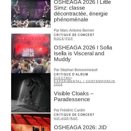
OSHEAGA 2026 I Little
Simz: classe
décontractée, énergie
phénoménale
Par Marc-Antoine Bernier
CRITIQUE DE CONCERT
ROCK
/
POP
OSHEAGA 2026 I Sofia
Isella is Visceral and
Muddy
Par Stephan Boissonneault
CRITIQUE D'ALBUM
ÉLECTRO
/
EXPÉRIMENTAL / CONTEMPORAIN
2026
Visible Cloaks –
Paradessence
Par Frédéric Cardin
CRITIQUE DE CONCERT
HIP-HOP
/
RAP
OSHEAGA 2026: JID