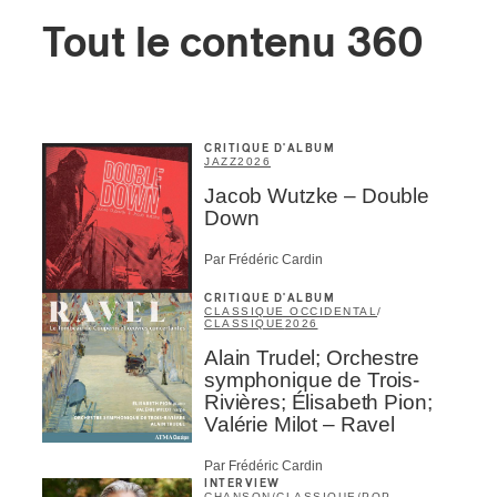
Tout le contenu 360
CRITIQUE D'ALBUM
JAZZ
2026
Jacob Wutzke – Double
Down
Par Frédéric Cardin
CRITIQUE D'ALBUM
CLASSIQUE OCCIDENTAL
/
CLASSIQUE
2026
Alain Trudel; Orchestre
symphonique de Trois-
Rivières; Élisabeth Pion;
Valérie Milot – Ravel
Par Frédéric Cardin
INTERVIEW
CHANSON
/
CLASSIQUE
/
POP