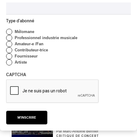
CRITIQUE DE CONCERT
CLASSIQUE OCCIDENTAL
/
CLASSIQUE
Lanaudière 2026
Type d'abonné
| Macbeth, une tragédie
portée par des voix
Mélomane
d’exceptions
Professionnel industrie musicale
Amateur-e /Fan
Par Chloé Rouffignac
Contributeur-trice
CRITIQUE DE CONCERT
Fournisseur
ROCK
/
POP
Artiste
OSHEAGA 2026 I Not For
Radio se réincarne sur la
CAPTCHA
scène de la Forêt
Par Stephan Boissonneault
CRITIQUE DE CONCERT
ROCK
OSHEAGA 2026 I Viagra
Boys au centre d’un
M'INSCRIRE
gigantesque défouloir
Par Marc-Antoine Bernier
CRITIQUE DE CONCERT