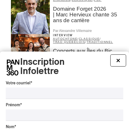
Domaine Forget 2026
| Marc Hervieux chante 35
ans de carrière
Par Alexandre Villemaire
INTERVIEW
AUTOCHTONE
/
CLASSIQUE
/
TRAD QUÉBÉCOIS
/
TRADITIONNEL
Concerts aux Îles du Bic
| Robin Servant : la
Inscription
×
musique comme lieu de
rencontre
Infolettre
Par Chloé Rouffignac
Votre courriel
*
INTERVIEW
CLASSIQUE OCCIDENTAL
/
CLASSIQUE
Domaine Forget 2026
| Bach éternel et éternelles
Prénom
*
passions avec Rachel
Barton Pine
Nom
*
Par Alexandre Villemaire