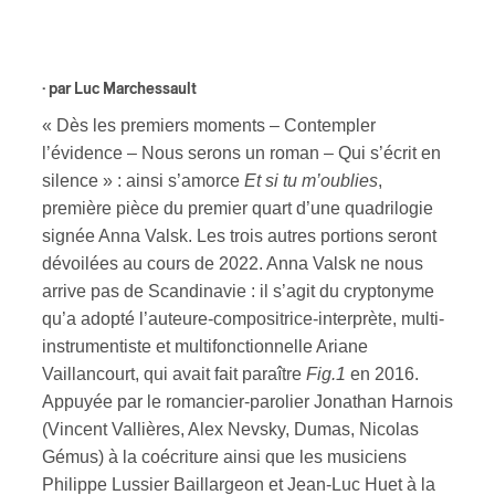
ires
· par
Luc Marchessault
n
« Dès les premiers moments – Contempler
lité
l’évidence – Nous serons un roman – Qui s’écrit en
silence » : ainsi s’amorce
Et si tu m’oublies
,
première pièce du premier quart d’une quadrilogie
signée Anna Valsk. Les trois autres portions seront
dévoilées au cours de 2022. Anna Valsk ne nous
arrive pas de Scandinavie : il s’agit du cryptonyme
qu’a adopté l’auteure-compositrice-interprète, multi-
instrumentiste et multifonctionnelle Ariane
Vaillancourt, qui avait fait paraître
Fig.1
en 2016.
Appuyée par le romancier-parolier Jonathan Harnois
(Vincent Vallières, Alex Nevsky, Dumas, Nicolas
Gémus) à la coécriture ainsi que les musiciens
Philippe Lussier Baillargeon et Jean-Luc Huet à la