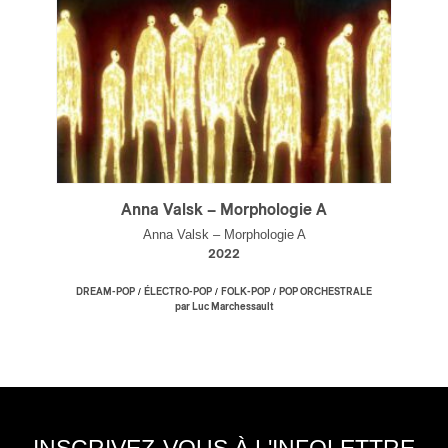
s
Anna Valsk – Morphologie A
Anna Valsk – Morphologie A
2022
/
/
/
DREAM-POP
ÉLECTRO-POP
FOLK-POP
POP ORCHESTRALE
par Luc Marchessault