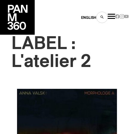
ENGLISH
LABEL :
L'atelier 2
es
s
ns