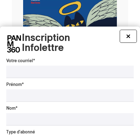
Inscription
×
Infolettre
Votre courriel
*
Tout le contenu 360
Prénom
*
CRITIQUE DE CONCERT
Nom
*
POP
/
INDIGENOUS SOUL MUSIC
Présence Autochtone I
Anyma Ora envoûte la
Type d'abonné
Place des Festivals