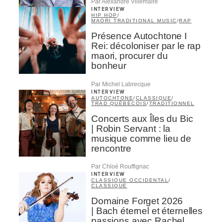
Par Alexandre Villemaire
INTERVIEW
HIP HOP
/
MAORI TRADITIONAL MUSIC
/
RAP
Présence Autochtone I
Rei: décoloniser par le rap
maori, procurer du
bonheur
Par Michel Labrecque
INTERVIEW
AUTOCHTONE
/
CLASSIQUE
/
TRAD QUÉBÉCOIS
/
TRADITIONNEL
Concerts aux Îles du Bic
| Robin Servant : la
musique comme lieu de
rencontre
Par Chloé Rouffignac
INTERVIEW
CLASSIQUE OCCIDENTAL
/
CLASSIQUE
Domaine Forget 2026
| Bach éternel et éternelles
passions avec Rachel