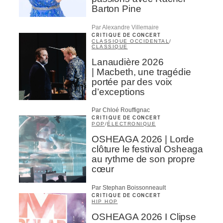
Barton Pine
Par Alexandre Villemaire
CRITIQUE DE CONCERT
CLASSIQUE OCCIDENTAL
/
CLASSIQUE
Lanaudière 2026
| Macbeth, une tragédie
portée par des voix
d’exceptions
Par Chloé Rouffignac
CRITIQUE DE CONCERT
POP
/
ÉLECTRONIQUE
OSHEAGA 2026 | Lorde
clôture le festival Osheaga
au rythme de son propre
cœur
Par Stephan Boissonneault
CRITIQUE DE CONCERT
HIP HOP
OSHEAGA 2026 I Clipse