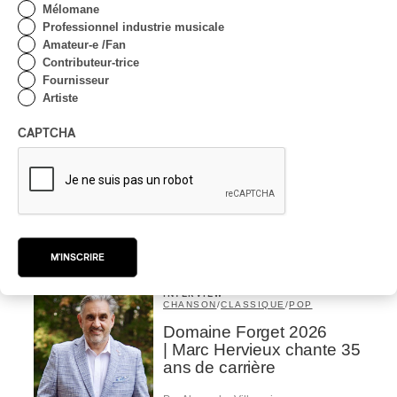
Mélomane
Par Michel Labrecque
Professionnel industrie musicale
CRITIQUE D'ALBUM
JAZZ
2026
Amateur-e /Fan
Jacob Wutzke – Double
Contributeur-trice
Down
Fournisseur
Artiste
Par Frédéric Cardin
CAPTCHA
CRITIQUE D'ALBUM
CLASSIQUE OCCIDENTAL
/
CLASSIQUE
2026
Alain Trudel; Orchestre
symphonique de Trois-
Rivières; Élisabeth Pion;
Valérie Milot – Ravel
M'INSCRIRE
Par Frédéric Cardin
INTERVIEW
CHANSON
/
CLASSIQUE
/
POP
Domaine Forget 2026
| Marc Hervieux chante 35
ans de carrière