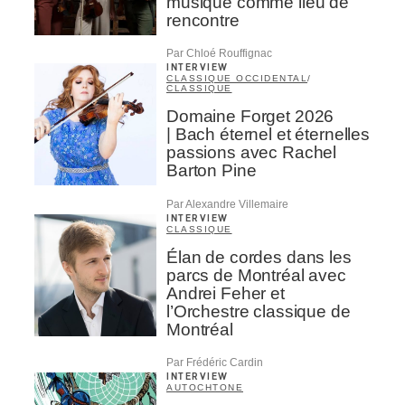
musique comme lieu de
rencontre
Par Chloé Rouffignac
INTERVIEW
CLASSIQUE OCCIDENTAL
/
CLASSIQUE
Domaine Forget 2026
| Bach éternel et éternelles
passions avec Rachel
Barton Pine
Par Alexandre Villemaire
INTERVIEW
CLASSIQUE
Élan de cordes dans les
parcs de Montréal avec
Andrei Feher et
l’Orchestre classique de
Montréal
Par Frédéric Cardin
INTERVIEW
AUTOCHTONE