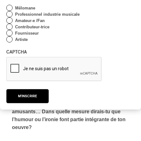
Mélomane
Professionnel industrie musicale
Amateur-e /Fan
Contributeur-trice
Fournisseur
Artiste
CAPTCHA
PAN M 360 : Tu as tous ces pseudos farfelus
(Margaret Scratcher, Chimp McGarvey, Son of
Wilmot, Yum Yum Head Food… plus d’une
M'INSCRIRE
vingtaine!), des titres de chansons ou d’albums
amusants… Dans quelle mesure dirais-tu que
l’humour ou l’ironie font partie intégrante de ton
oeuvre?