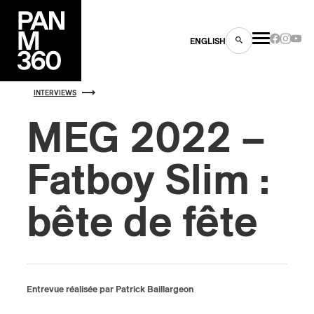
ENGLISH
INTERVIEWS
MEG 2022 –
Fatboy Slim :
es
s
bête de fête
Entrevue réalisée par Patrick Baillargeon
ns