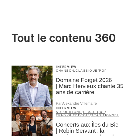
Tout le contenu 360
INTERVIEW
CHANSON
/
CLASSIQUE
/
POP
Domaine Forget 2026
| Marc Hervieux chante 35
ans de carrière
Par Alexandre Villemaire
INTERVIEW
AUTOCHTONE
/
CLASSIQUE
/
TRAD QUÉBÉCOIS
/
TRADITIONNEL
Concerts aux Îles du Bic
| Robin Servant : la