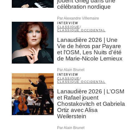
jouent Grieg dans une
célébration nordique
Par Alexandre Villemaire
INTERVIEW
CLASSIQUE
/
CLASSIQUE OCCIDENTAL
Lanaudière 2026 | Une
Vie de héros par Payare
et l’OSM, Les Nuits d’été
de Marie-Nicole Lemieux
Par Alain Brunet
INTERVIEW
CLASSIQUE
/
CLASSIQUE OCCIDENTAL
Lanaudière 2026 | L’OSM
et Rafael jouent
Chostakovitch et Gabriela
Ortiz avec Alisa
Weilerstein
Par Alain Brunet