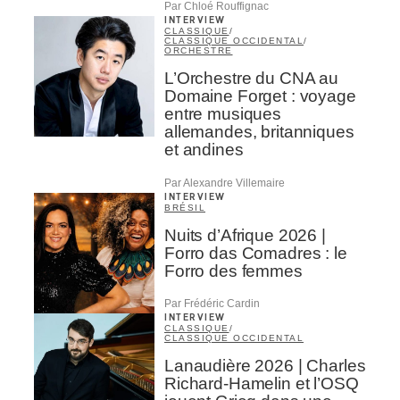
Par Chloé Rouffignac
INTERVIEW
CLASSIQUE
/
CLASSIQUE OCCIDENTAL
/
ORCHESTRE
L’Orchestre du CNA au
Domaine Forget : voyage
entre musiques
allemandes, britanniques
et andines
Par Alexandre Villemaire
INTERVIEW
BRÉSIL
Nuits d’Afrique 2026 |
Forro das Comadres : le
Forro des femmes
Par Frédéric Cardin
INTERVIEW
CLASSIQUE
/
CLASSIQUE OCCIDENTAL
Lanaudière 2026 | Charles
Richard-Hamelin et l’OSQ