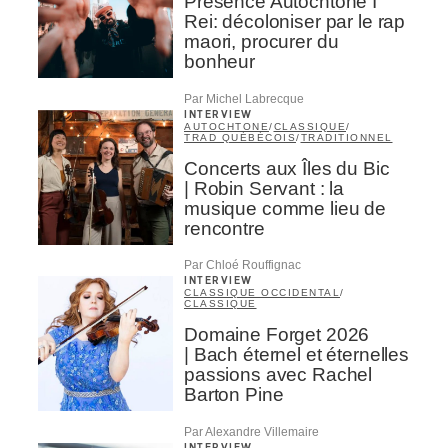
Présence Autochtone I
Rei: décoloniser par le rap
maori, procurer du
bonheur
Par Michel Labrecque
INTERVIEW
AUTOCHTONE
/
CLASSIQUE
/
TRAD QUÉBÉCOIS
/
TRADITIONNEL
Concerts aux Îles du Bic
| Robin Servant : la
musique comme lieu de
rencontre
Par Chloé Rouffignac
INTERVIEW
CLASSIQUE OCCIDENTAL
/
CLASSIQUE
Domaine Forget 2026
| Bach éternel et éternelles
passions avec Rachel
Barton Pine
Par Alexandre Villemaire
INTERVIEW