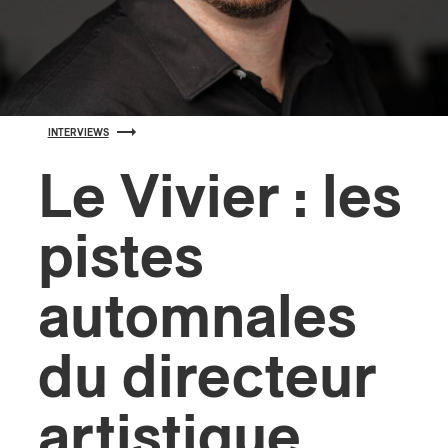
s
INTERVIEWS
Le Vivier : les
pistes
automnales
du directeur
artistique