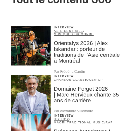
Tout le contenu 360
INTERVIEW
ASIE CENTRALE
/
MUSIQUES DU MONDE
Orientalys 2026 | Alex
Iskandar : porteur de
traditions de l’Asie centrale
à Montréal
Par Frédéric Cardin
INTERVIEW
CHANSON
/
CLASSIQUE
/
POP
Domaine Forget 2026
| Marc Hervieux chante 35
ans de carrière
Par Alexandre Villemaire
INTERVIEW
HIP HOP
/
MAORI TRADITIONAL MUSIC
/
RAP