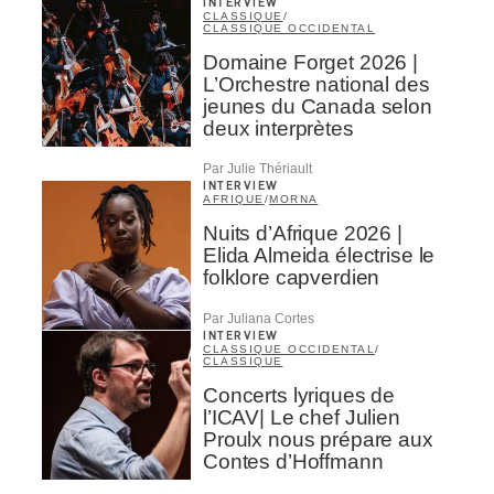
INTERVIEW
CLASSIQUE
/
CLASSIQUE OCCIDENTAL
Domaine Forget 2026 |
L’Orchestre national des
jeunes du Canada selon
deux interprètes
Par Julie Thériault
INTERVIEW
AFRIQUE
/
MORNA
Nuits d’Afrique 2026 |
Elida Almeida électrise le
folklore capverdien
Par Juliana Cortes
INTERVIEW
CLASSIQUE OCCIDENTAL
/
CLASSIQUE
Concerts lyriques de
l’ICAV| Le chef Julien
Proulx nous prépare aux
Contes d’Hoffmann