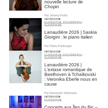
nouvelle lecture de
Chopin
Par Jeremy Fortin
INTERVIEW
CLASSIQUE OCCIDENTAL
/
CLASSIQUE
Lanaudière 2026 | Saskia
Giorgini : le piano italien
Par Pietro Freiburger
INTERVIEW
CLASSIQUE OCCIDENTAL
/
CLASSIQUE
Lanaudière 2026 |
L’extase romantique de
Beethoven à Tchaïkovski
: Veronika Eberle nous en
cause
Par Alexandre Villemaire
INTERVIEW
CLASSIQUE
Concerts aux Îles du Bic –