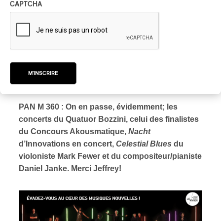
CAPTCHA
l’an dernier à cause de la pandémie. L’ensemble
montréalais travaille avec la Britannique Vitalija
Glovackyte (objets, éclairage et électronique) autour
de la thématique du recyclage; tout est fait à partir de
la pratique du dumpster diving où l’on récupère des
objets pour la création d’instruments avec lesquels
M'INSCRIRE
jouent les interprètes.
PAN M 360 : On en passe, évidemment; les
concerts du Quatuor Bozzini, celui des finalistes
du Concours Akousmatique,
Nacht
d’Innovations en concert,
Celestial Blues
du
violoniste Mark Fewer et du compositeur/pianiste
Daniel Janke. Merci Jeffrey!