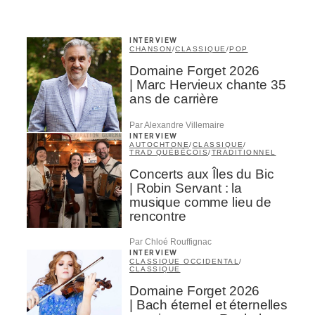
INTERVIEW
CHANSON
/
CLASSIQUE
/
POP
Domaine Forget 2026
| Marc Hervieux chante 35
ans de carrière
Par Alexandre Villemaire
INTERVIEW
AUTOCHTONE
/
CLASSIQUE
/
TRAD QUÉBÉCOIS
/
TRADITIONNEL
Concerts aux Îles du Bic
| Robin Servant : la
musique comme lieu de
rencontre
Par Chloé Rouffignac
INTERVIEW
CLASSIQUE OCCIDENTAL
/
CLASSIQUE
Domaine Forget 2026
| Bach éternel et éternelles