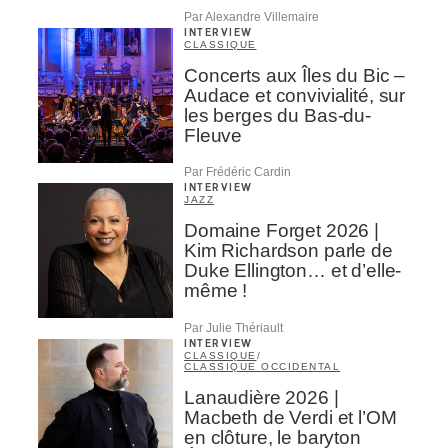
Par Alexandre Villemaire
INTERVIEW
CLASSIQUE
Concerts aux Îles du Bic –
Audace et convivialité, sur
les berges du Bas-du-
Fleuve
Par Frédéric Cardin
INTERVIEW
JAZZ
Domaine Forget 2026 |
Kim Richardson parle de
Duke Ellington… et d’elle-
même !
Par Julie Thériault
INTERVIEW
CLASSIQUE
/
CLASSIQUE OCCIDENTAL
Lanaudière 2026 |
Macbeth de Verdi et l’OM
en clôture, le baryton