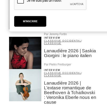
CLASSIQUE
/
CLASSIQUE OCCIDENTAL
Concerts aux Îles du Bic |
Chloé Dumoulin ose une
nouvelle lecture de
M'INSCRIRE
Chopin
Par Jeremy Fortin
INTERVIEW
CLASSIQUE OCCIDENTAL
/
CLASSIQUE
Lanaudière 2026 | Saskia
Giorgini : le piano italien
Par Pietro Freiburger
INTERVIEW
CLASSIQUE OCCIDENTAL
/
CLASSIQUE
Lanaudière 2026 |
L’extase romantique de
Beethoven à Tchaïkovski
: Veronika Eberle nous en
cause