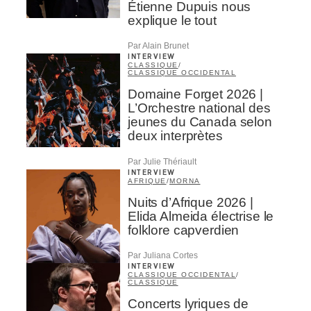
Étienne Dupuis nous
explique le tout
Par Alain Brunet
INTERVIEW
CLASSIQUE
/
CLASSIQUE OCCIDENTAL
Domaine Forget 2026 |
L’Orchestre national des
jeunes du Canada selon
deux interprètes
Par Julie Thériault
INTERVIEW
AFRIQUE
/
MORNA
Nuits d’Afrique 2026 |
Elida Almeida électrise le
folklore capverdien
Par Juliana Cortes
INTERVIEW
CLASSIQUE OCCIDENTAL
/
CLASSIQUE
Concerts lyriques de