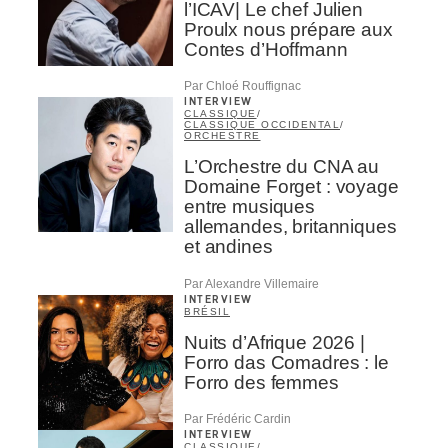
l’ICAV| Le chef Julien
Proulx nous prépare aux
Contes d’Hoffmann
Par Chloé Rouffignac
INTERVIEW
CLASSIQUE
/
CLASSIQUE OCCIDENTAL
/
ORCHESTRE
L’Orchestre du CNA au
Domaine Forget : voyage
entre musiques
allemandes, britanniques
et andines
Par Alexandre Villemaire
INTERVIEW
BRÉSIL
Nuits d’Afrique 2026 |
Forro das Comadres : le
Forro des femmes
Par Frédéric Cardin
INTERVIEW
CLASSIQUE
/