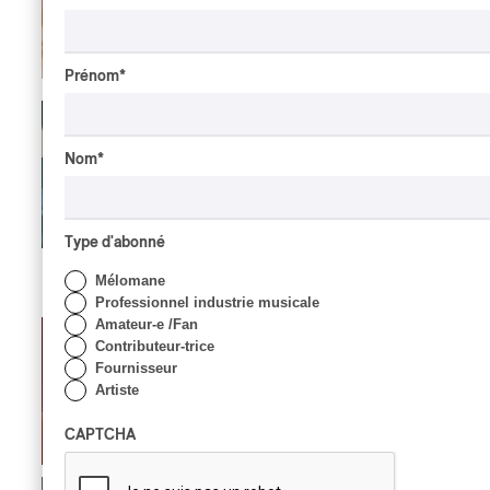
Samaqani Cocahq fait
revivre les traditions
wolastoq
Prénom
*
Par Jeremy Fortin
INTERVIEW
ÉLECTRONIQUE
/
CLASSIQUE OCCIDENTAL
/
CLASSIQUE
Nom
*
Concerts aux Îles du
Bic | Pierre-Luc Lecours et
l’Ensemble Modulaire :
entre le son, l’image et
Type d'abonné
l’instant
Mélomane
Professionnel industrie musicale
Par Chloé Rouffignac
Amateur-e /Fan
INTERVIEW
CLASSIQUE
/
Contributeur-trice
CLASSIQUE OCCIDENTAL
Fournisseur
Concerts aux Îles du Bic |
Artiste
Andrea Stewart : « On est
toujours en création »
CAPTCHA
Par Chloé Rouffignac
INTERVIEW