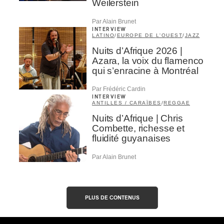
Weilerstein
Par Alain Brunet
INTERVIEW
LATINO
/
EUROPE DE L'OUEST
/
JAZZ
Nuits d’Afrique 2026 |
Azara, la voix du flamenco
qui s’enracine à Montréal
Par Frédéric Cardin
INTERVIEW
ANTILLES / CARAÏBES
/
REGGAE
Nuits d’Afrique | Chris
Combette, richesse et
fluidité guyanaises
Par Alain Brunet
PLUS DE CONTENUS