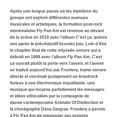
Après une longue pause où les membres du
s
groupe ont exploré différentes avenues
musicales et artistiques, la formation post-rock
montréalaise Fly Pan Am est revenue au devant
de la scène en 2019 avec l’album
C’est ça
, quinze
ans après le précédant
N’écoutez pas
. Loin d’être
le chapitre final de cette odyssée sonore qui a
débuté en 1999 avec l’album
Fly Pan Am
,
C’est
ça
ouvrait plutôt la porte vers l’avenir, et l’avenir
se traduit aujourd’hui par
Frontera
, trame sonore
directe et viscérale juxtaposant un krautrock
furieux à une électronique inquiétante; une
musique qui incarne parfaitement les messages
et idées véhiculées par la compagnie de
danse contemporaine Animals Of Distinction et
la chorégraphe Dana Gingras.
Frontera
a permis
à Fly Pan Am de repousser ses propres