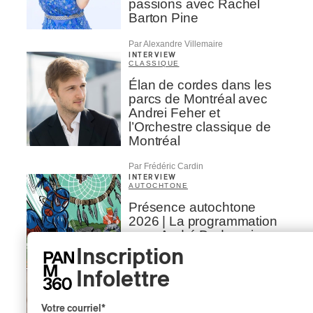
passions avec Rachel
Barton Pine
Par Alexandre Villemaire
INTERVIEW
CLASSIQUE
Élan de cordes dans les
parcs de Montréal avec
Andrei Feher et
l’Orchestre classique de
Montréal
Par Frédéric Cardin
INTERVIEW
AUTOCHTONE
Présence autochtone
2026 | La programmation
avec André Dudemaine
Inscription
Par Frédéric Cardin
Infolettre
INTERVIEW
AUTOCHTONE
Concerts aux Îles du Bic |
Votre courriel
*