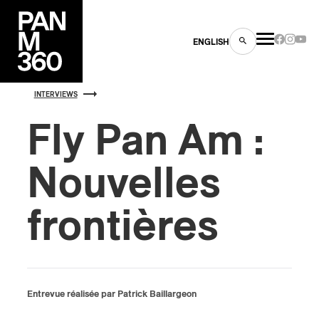
ENGLISH
INTERVIEWS
Fly Pan Am :
Nouvelles
es
s
frontières
Entrevue réalisée par Patrick Baillargeon
ns