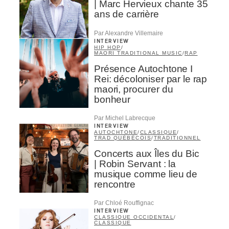
| Marc Hervieux chante 35
ans de carrière
Par Alexandre Villemaire
INTERVIEW
HIP HOP
/
MAORI TRADITIONAL MUSIC
/
RAP
Présence Autochtone I
Rei: décoloniser par le rap
maori, procurer du
bonheur
Par Michel Labrecque
INTERVIEW
AUTOCHTONE
/
CLASSIQUE
/
TRAD QUÉBÉCOIS
/
TRADITIONNEL
Concerts aux Îles du Bic
| Robin Servant : la
musique comme lieu de
rencontre
Par Chloé Rouffignac
INTERVIEW
CLASSIQUE OCCIDENTAL
/
CLASSIQUE