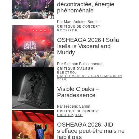
décontractée, énergie
phénoménale
Par Marc-Antoine Bernier
CRITIQUE DE CONCERT
ROCK
/
POP
OSHEAGA 2026 I Sofia
Isella is Visceral and
Muddy
Par Stephan Boissonneault
CRITIQUE D'ALBUM
ÉLECTRO
/
EXPÉRIMENTAL / CONTEMPORAIN
2026
Visible Cloaks –
Paradessence
Par Frédéric Cardin
CRITIQUE DE CONCERT
HIP-HOP
/
RAP
OSHEAGA 2026: JID
s’efface peut-être mais ne
faiblit pas