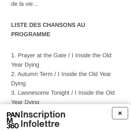
de la vie…
LISTE DES CHANSONS AU
PROGRAMME
1. Prayer at the Gate / I Inside the Old
Year Dying
2. Autumn Term / I Inside the Old Year
Dying
3. Lwonesome Tonight / I Inside the Old
Year Dying
4. Seem an I / I Inside the Old Year Dying
Inscription
×
5. The Nether-Edge / I Inside the Old
Infolettre
Year Dying