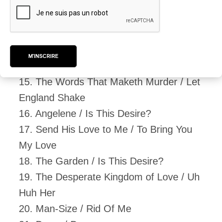
13. The Colour of the Earth / folk celtique
chanté par John Parish / Let England
Shake
14. The Glorious Land / Let England
M'INSCRIRE
Shake
15. The Words That Maketh Murder / Let
England Shake
16. Angelene / Is This Desire?
17. Send His Love to Me / To Bring You
My Love
18. The Garden / Is This Desire?
19. The Desperate Kingdom of Love / Uh
Huh Her
20. Man-Size / Rid Of Me