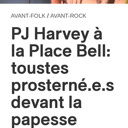
s
AVANT-FOLK
/
AVANT-ROCK
PJ Harvey à
la Place Bell:
toustes
prosterné.e.s
devant la
papesse