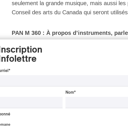
seulement la grande musique, mais aussi les 
Conseil des arts du Canada qui seront utilisés
PAN M 360 : À propos d’instruments, parle
Inscription
Cameron Crozman :
J’ai également bénéfici
Infolettre
Conseil des arts du Canada, dont trois à ce jo
rriel
*
lequel j’ai enregistré mon dernier projet, tandis
Montagnana de la fondation Canimex à Drumm
Nom
*
PAN M 360 : Pouvez-vous nous parler de vo
abonné
Cameron Crozman :
Actuellement, une activ
omane