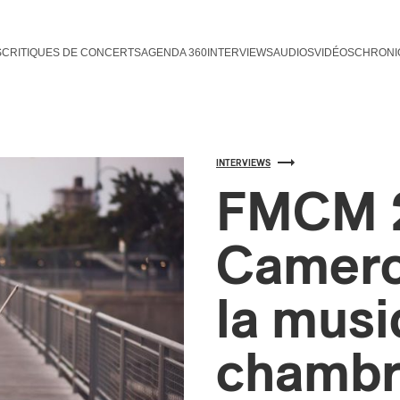
S
CRITIQUES DE CONCERTS
AGENDA 360
INTERVIEWS
AUDIOS
VIDÉOS
CHRONI
INTERVIEWS
FMCM 2
Camero
la musi
chambre