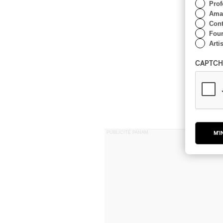
Prof
Amat
Cont
Four
Arti
CAPTCH
PUBLICITÉ PANAM
M'I