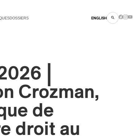
QUES
DOSSIERS
ENGLISH
026 |
n Crozman,
que de
 droit au