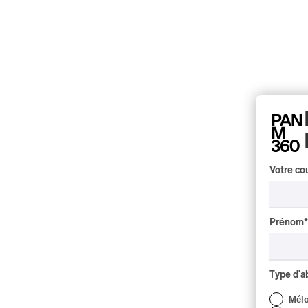
Votre cou
Prénom
*
Type d'
Mél