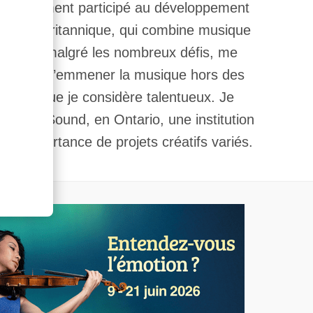
’ai récemment participé au développement
olombie-Britannique, qui combine musique
 activité, malgré les nombreux défis, me
ortunité d’emmener la musique hors des
iciens que je considère talentueux. Je
à Parry Sound, en Ontario, une institution
 l’importance de projets créatifs variés.