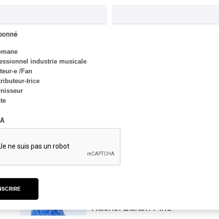
abonné
CRITIQUE D'ALBUM
CLASSIQUE OCCIDENTAL
/
omane
CLASSIQUE
2026
essionnel industrie musicale
Alain Trudel; Orchestre
eur-e /Fan
symphonique de Trois-
ributeur-trice
Rivières; Élisabeth Pion;
nisseur
Valérie Milot – Ravel
ste
Par Frédéric Cardin
A
INTERVIEW
CLASSIQUE OCCIDENTAL
/
CLASSIQUE
Domaine Forget 2026
| Bach éternel et
NSCRIRE
éternelles passions avec
Rachel Barton Pine