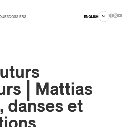
QUES
DOSSIERS
ENGLISH
uturs
urs | Mattias
 danses et
tions