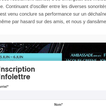
ue. Continuant d’osciller entre les diverses sonori
o est venu conclure sa performance sur un déchaîne
s même par hasard sur des amis, et nous y dansâ
Inscription
Infolettre
rriel
*
Nom
*