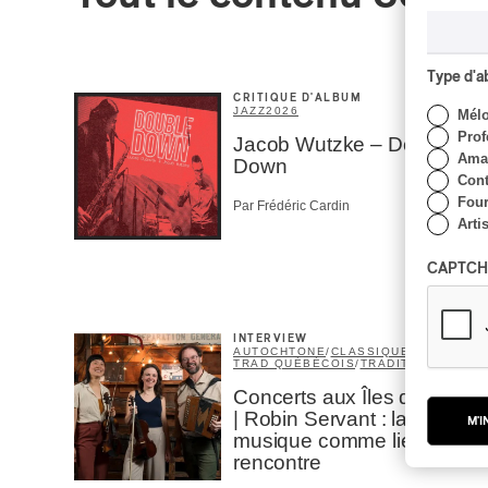
Type d'
CRITIQUE D'ALBUM
JAZZ
2026
Mél
Prof
Jacob Wutzke – Double
Amat
Down
Cont
Four
Par Frédéric Cardin
Arti
CAPTCH
INTERVIEW
AUTOCHTONE
/
CLASSIQUE
/
TRAD QUÉBÉCOIS
/
TRADITIONNEL
Concerts aux Îles du Bic
| Robin Servant : la
M'I
musique comme lieu de
rencontre