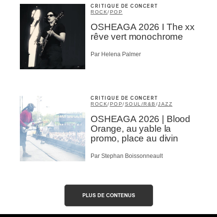
CRITIQUE DE CONCERT
ROCK
/
POP
OSHEAGA 2026 I The xx
rêve vert monochrome
Par Helena Palmer
CRITIQUE DE CONCERT
ROCK
/
POP
/
SOUL/R&B
/
JAZZ
OSHEAGA 2026 | Blood
Orange, au yable la
promo, place au divin
Par Stephan Boissonneault
PLUS DE CONTENUS