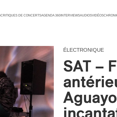
S
CRITIQUES DE CONCERTS
AGENDA 360
INTERVIEWS
AUDIOS
VIDÉOS
CHRONI
ÉLECTRONIQUE
SAT – F
antérie
Aguayo,
incanta