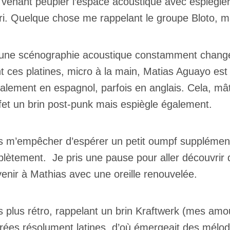
venant peupler l’espace acoustique avec espiègler
tri. Quelque chose me rappelant le groupe Bloto, m
t une scénographie acoustique constamment change
t ces platines, micro à la main, Matias Aguayo est
palement en espagnol, parfois en anglais. Cela, m
effet un brin post-punk mais espiègle également.
s m’empêcher d’espérer un petit oumpf supplémenta
lètement. Je pris une pause pour aller découvrir 
venir à Mathias avec une oreille renouvelée.
plus rétro, rappelant un brin Kraftwerk (mes amou
trées résolument latines, d’où émergeait des mélod