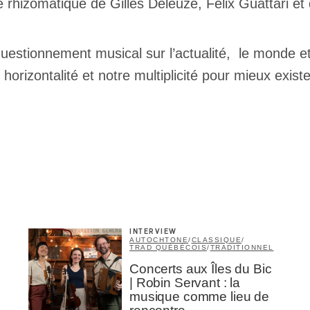
rhizomatique de Gilles Deleuze, Félix Guattari et
uestionnement musical sur l’actualité, le monde et 
horizontalité et notre multiplicité pour mieux exis
INTERVIEW
AUTOCHTONE
/
CLASSIQUE
/
TRAD QUÉBÉCOIS
/
TRADITIONNEL
Concerts aux Îles du Bic
| Robin Servant : la
musique comme lieu de