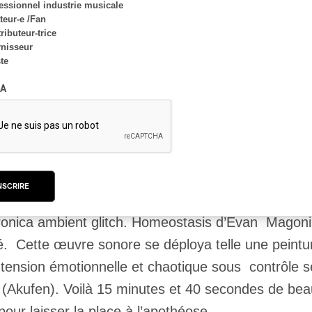
essionnel industrie musicale
 émotions. Il était relativement facile de visualis
eur-e /Fan
ributeur-trice
’ouvraient et se fermaient. Le paroxysme de la pièc
nisseur
ste
A
is / Canada)
NSCRIRE
ctronica ambient glitch. Homeostasis d’Evan Magon
té. Cette œuvre sonore se déploya telle une peinture
 tension émotionnelle et chaotique sous contrôle s
 (Akufen). Voilà 15 minutes et 40 secondes de be
our laisser la place à l’apothéose.