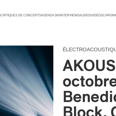
S
CRITIQUES DE CONCERTS
AGENDA 360
INTERVIEWS
AUDIOS
VIDÉOS
CHRONI
ÉLECTROACOUSTIQ
AKOUSM
octobre
Benedic
Block,