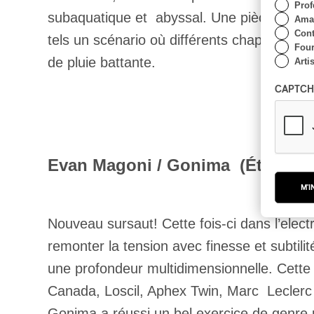
Prof
subaquatique et abyssal. Une pièce riche en
Amat
Cont
tels un scénario où différents chapitres s
Four
de pluie battante.
Arti
CAPTCH
Evan Magoni / Gonima (États-Un
M'I
Nouveau sursaut! Cette fois-ci dans l’ele
remonter la tension avec finesse et subtili
une profondeur multidimensionnelle. Cette
Canada, Loscil, Aphex Twin, Marc Leclerc
Gonima a réussi un bel exercice de genre p