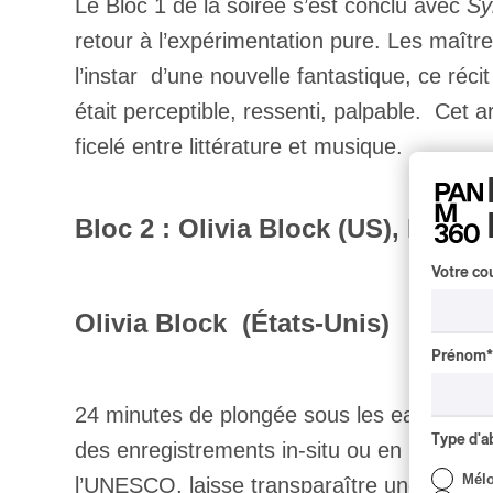
Le Bloc 1 de la soirée s’est conclu avec
Sy
retour à l’expérimentation pure. Les maître
l’instar d’une nouvelle fantastique, ce réci
était perceptible, ressenti, palpable. Cet 
ficelé entre littérature et musique.
Bloc 2 : Olivia Block (US), Eva
Votre cou
Olivia Block (États-Unis)
Prénom
*
24 minutes de plongée sous les eaux du lag
Type d'
des enregistrements in-situ ou en studio en
Mél
l’UNESCO, laisse transparaître une nature