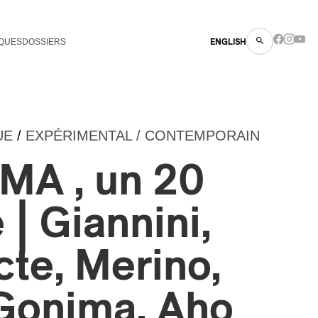
QUES
DOSSIERS
ENGLISH
UE
/
EXPÉRIMENTAL / CONTEMPORAIN
A , un 20
 | Giannini,
te, Merino,
 Gonima, Aho