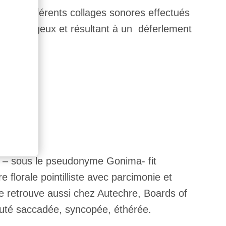
er les différents collages sonores effectués
e fut orageux et résultant à un déferlement
i – sous le pseudonyme Gonima- fit
 florale pointilliste avec parcimonie et
e retrouve aussi chez Autechre, Boards of
auté saccadée, syncopée, éthérée.