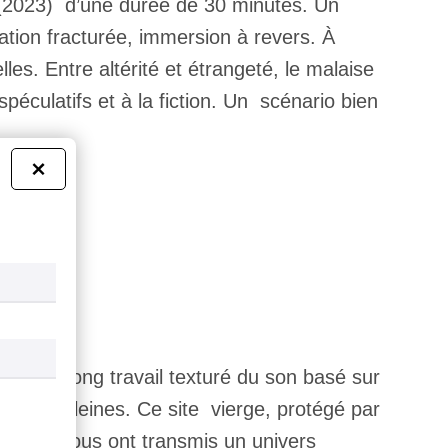
2023) d’une durée de 30 minutes. Un
lation fracturée, immersion à revers. À
les. Entre altérité et étrangeté, le malaise
péculatifs et à la fiction. Un scénario bien
×
R)
na. Un long travail texturé du son basé sur
ie des baleines. Ce site vierge, protégé par
Breach
nous ont transmis un univers