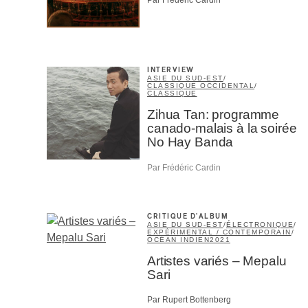
Par Frédéric Cardin
INTERVIEW
ASIE DU SUD-EST
/
CLASSIQUE OCCIDENTAL
/
CLASSIQUE
Zihua Tan: programme
canado-malais à la soirée
No Hay Banda
Par Frédéric Cardin
CRITIQUE D'ALBUM
Votre cou
ASIE DU SUD-EST
/
ÉLECTRONIQUE
/
EXPÉRIMENTAL / CONTEMPORAIN
/
OCÉAN INDIEN
2021
Artistes variés – Mepalu
Prénom
*
Sari
Par Rupert Bottenberg