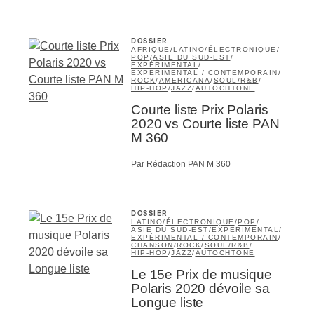
abonné
omane
DOSSIER
AFRIQUE
/
LATINO
/
ÉLECTRONIQUE
/
essionnel industrie musicale
POP
/
ASIE DU SUD-EST
/
EXPÉRIMENTAL
/
eur-e /Fan
EXPÉRIMENTAL / CONTEMPORAIN
/
ROCK
/
AMERICANA
/
SOUL/R&B
/
ributeur-trice
HIP-HOP
/
JAZZ
/
AUTOCHTONE
nisseur
Courte liste Prix Polaris
ste
2020 vs Courte liste PAN
M 360
A
Par Rédaction PAN M 360
DOSSIER
LATINO
/
ÉLECTRONIQUE
/
POP
/
ASIE DU SUD-EST
/
EXPÉRIMENTAL
/
NSCRIRE
EXPÉRIMENTAL / CONTEMPORAIN
/
CHANSON
/
ROCK
/
SOUL/R&B
/
HIP-HOP
/
JAZZ
/
AUTOCHTONE
Le 15e Prix de musique
Polaris 2020 dévoile sa
Longue liste