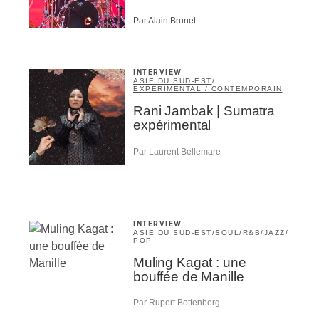
Par Alain Brunet
INTERVIEW
ASIE DU SUD-EST
/
EXPÉRIMENTAL / CONTEMPORAIN
Rani Jambak | Sumatra
expérimental
Par Laurent Bellemare
Inscription
Infolettre
INTERVIEW
rriel
*
ASIE DU SUD-EST
/
SOUL/R&B
/
JAZZ
/
POP
Muling Kagat : une
bouffée de Manille
Nom
*
Par Rupert Bottenberg