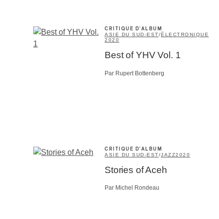
Type d'
Mél
CRITIQUE D'ALBUM
ASIE DU SUD-EST
/
ÉLECTRONIQUE
Prof
2020
Amat
Best of YHV Vol. 1
Cont
Four
Par Rupert Bottenberg
Arti
CAPTCH
CRITIQUE D'ALBUM
ASIE DU SUD-EST
/
JAZZ
2020
M'I
Stories of Aceh
Par Michel Rondeau