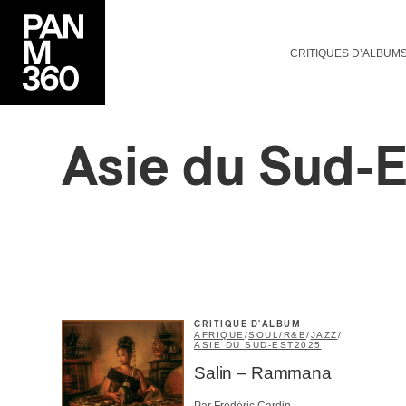
CRITIQUES D’ALBUM
Asie du Sud-E
CRITIQUE D'ALBUM
AFRIQUE
/
SOUL/R&B
/
JAZZ
/
ASIE DU SUD-EST
2025
Salin – Rammana