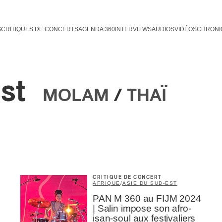
S
CRITIQUES DE CONCERTS
AGENDA 360
INTERVIEWS
AUDIOS
VIDÉOS
CHRONI
st
MOLAM
/
THAÏ
CRITIQUE DE CONCERT
AFRIQUE
/
ASIE DU SUD-EST
PAN M 360 au FIJM 2024
| Salin impose son afro-
isan-soul aux festivaliers