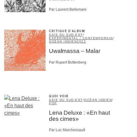
Par Laurent Bellemare
CRITIQUE D'ALBUM
ASIE DU SUD-EST
/
EXPÉRIMENTAL / CONTEMPORAIN
/
OCÉAN INDIEN
2022
Uwalmassa – Malar
Par Rupert Bottenberg
×
QUOI VOIR
ASIE DU SUD-EST
/
OCÉAN INDIEN
/
POP
Lena Deluxe : «En haut
des cimes»
Par Luc Marchessault