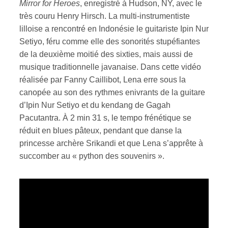
Mirror for Heroes
, enregistré à Hudson, NY, avec le
très couru Henry Hirsch. La multi-instrumentiste
ires
lilloise a rencontré en Indonésie le guitariste Ipin Nur
Setiyo, féru comme elle des sonorités stupéfiantes
n
de la deuxième moitié des sixties, mais aussi de
lité
musique traditionnelle javanaise. Dans cette vidéo
réalisée par Fanny Caillibot, Lena erre sous la
canopée au son des rythmes enivrants de la guitare
d’Ipin Nur Setiyo et du kendang de Gagah
Pacutantra. À 2 min 31 s, le tempo frénétique se
réduit en blues pâteux, pendant que danse la
princesse archère Srikandi et que Lena s’apprête à
succomber au « python des souvenirs ».