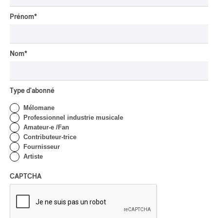
Concerts aux Îles du Bic
| Robin Servant : la
Prénom
*
musique comme lieu de
rencontre
Nom
*
Par Chloé Rouffignac
INTERVIEW
CLASSIQUE OCCIDENTAL
/
CLASSIQUE
Domaine Forget 2026
Type d'abonné
| Bach éternel et éternelles
passions avec Rachel
Mélomane
Barton Pine
Professionnel industrie musicale
Amateur-e /Fan
Par Alexandre Villemaire
Contributeur-trice
CRITIQUE DE CONCERT
Fournisseur
CLASSIQUE OCCIDENTAL
/
CLASSIQUE
Artiste
Lanaudière 2026
CAPTCHA
| Macbeth, une tragédie
portée par des voix
d’exception
Par Chloé Rouffignac