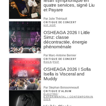
festin symphonique en
quatre services, signé Liu
et Payare
Par Julie Thériault
CRITIQUE DE CONCERT
HIP HOP
OSHEAGA 2026 I Little
Simz: classe
décontractée, énergie
phénoménale
Par Marc-Antoine Bernier
CRITIQUE DE CONCERT
ROCK
/
POP
OSHEAGA 2026 I Sofia
Isella is Visceral and
Muddy
Par Stephan Boissonneault
CRITIQUE D'ALBUM
ÉLECTRO
/
EXPÉRIMENTAL / CONTEMPORAIN
2026