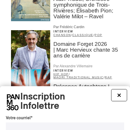
symphonique de Trois-
Rivières; Élisabeth Pion;
Valérie Milot – Ravel
Par Frédéric Cardin
INTERVIEW
CHANSON
/
CLASSIQUE
/
POP
Domaine Forget 2026
| Marc Hervieux chante 35
ans de carrière
Par Alexandre Villemaire
INTERVIEW
HIP HOP
/
MAORI TRADITIONAL MUSIC
/
RAP
Présence Autochtone I
Rei: décoloniser par le rap
Inscription
×
maori, procurer du
bonheur
Infolettre
Par Michel Labrecque
Votre courriel
*
INTERVIEW
AUTOCHTONE
/
CLASSIQUE
/
TRAD QUÉBÉCOIS
/
TRADITIONNEL