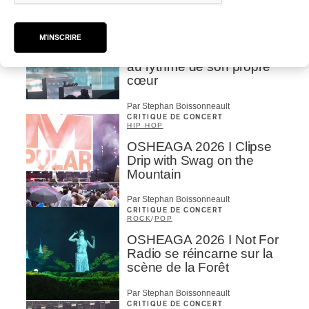
CRITIQUE DE CONCERT
POP
/
ÉLECTRONIQUE
OSHEAGA 2026 | Lorde
M'INSCRIRE
clôture le festival Osheaga
au rythme de son propre
cœur
Par Stephan Boissonneault
CRITIQUE DE CONCERT
HIP HOP
OSHEAGA 2026 I Clipse
Drip with Swag on the
Mountain
Par Stephan Boissonneault
CRITIQUE DE CONCERT
ROCK
/
POP
OSHEAGA 2026 I Not For
Radio se réincarne sur la
scène de la Forêt
Par Stephan Boissonneault
CRITIQUE DE CONCERT