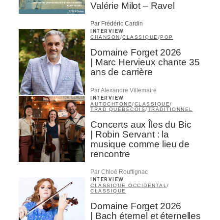
Valérie Milot – Ravel
Par Frédéric Cardin
INTERVIEW
CHANSON
/
CLASSIQUE
/
POP
Domaine Forget 2026
| Marc Hervieux chante 35
ans de carrière
Par Alexandre Villemaire
INTERVIEW
AUTOCHTONE
/
CLASSIQUE
/
TRAD QUÉBÉCOIS
/
TRADITIONNEL
Concerts aux Îles du Bic
| Robin Servant : la
musique comme lieu de
rencontre
Par Chloé Rouffignac
INTERVIEW
CLASSIQUE OCCIDENTAL
/
CLASSIQUE
Domaine Forget 2026
| Bach éternel et éternelles