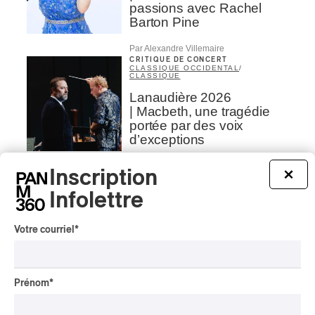
passions avec Rachel
Barton Pine
Par Alexandre Villemaire
CRITIQUE DE CONCERT
CLASSIQUE OCCIDENTAL
/
CLASSIQUE
Lanaudière 2026
| Macbeth, une tragédie
portée par des voix
d’exceptions
Par Chloé Rouffignac
Inscription
×
CRITIQUE DE CONCERT
ROCK
/
POP
Infolettre
OSHEAGA 2026 I Not For
Radio se réincarne sur la
Votre courriel
*
scène de la Forêt
Par Stephan Boissonneault
CRITIQUE DE CONCERT
ROCK
Prénom
*
OSHEAGA 2026 I Viagra