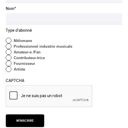
Boys au centre d’un
gigantesque défouloir
Nom
*
Par Marc-Antoine Bernier
CRITIQUE DE CONCERT
ROCK
/
PUNK
Type d'abonné
OSHEAGA 2026 I
Turnstile, fièvre
Mélomane
technicolore
Professionnel industrie musicale
Amateur-e /Fan
Par Marc-Antoine Bernier
Contributeur-trice
CRITIQUE DE CONCERT
Fournisseur
POP
/
ROCK
Artiste
OSHEAGA 2026 I Filles
hot au musée
CAPTCHA
Par Marc-Antoine Bernier
CRITIQUE DE CONCERT
Lanaudière 2026 | Un
festin symphonique en
quatre services, signé Liu
M'INSCRIRE
et Payare