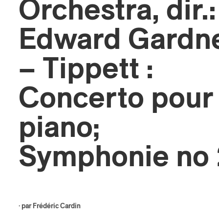
Orchestra, dir.:
ires
Edward Gardn
n
– Tippett :
lité
Concerto pour
piano;
Symphonie no 
· par
Frédéric Cardin