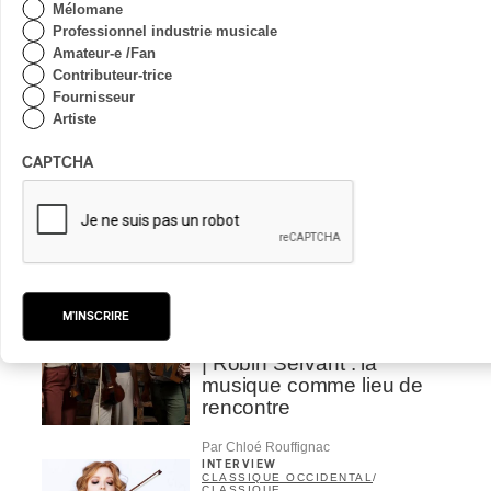
Mélomane
| Marc Hervieux chante 35
Professionnel industrie musicale
ans de carrière
Amateur-e /Fan
Contributeur-trice
Par Alexandre Villemaire
Fournisseur
INTERVIEW
HIP HOP
/
Artiste
MAORI TRADITIONAL MUSIC
/
RAP
Présence Autochtone I
CAPTCHA
Rei: décoloniser par le rap
maori, procurer du
bonheur
Par Michel Labrecque
INTERVIEW
AUTOCHTONE
/
CLASSIQUE
/
TRAD QUÉBÉCOIS
/
TRADITIONNEL
M'INSCRIRE
Concerts aux Îles du Bic
| Robin Servant : la
musique comme lieu de
rencontre
Par Chloé Rouffignac
INTERVIEW
CLASSIQUE OCCIDENTAL
/
CLASSIQUE