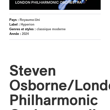
s
Pays :
Royaume-Uni
Label :
Hyperion
Genres et styles :
classique moderne
Année :
2024
Steven
Osborne/Lond
Philharmonic