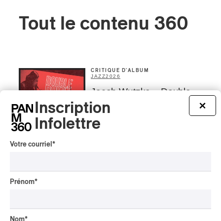
Tout le contenu 360
CRITIQUE D'ALBUM
JAZZ
2026
Jacob Wutzke – Double
Down
Inscription
×
Infolettre
Par Frédéric Cardin
CRITIQUE D'ALBUM
CLASSIQUE OCCIDENTAL
/
Votre courriel
*
CLASSIQUE
2026
Alain Trudel; Orchestre
symphonique de Trois-
Prénom
*
Rivières; Élisabeth Pion;
Valérie Milot – Ravel
Par Frédéric Cardin
Nom
*
INTERVIEW