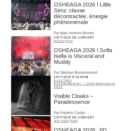
OSHEAGA 2026 I Little
Simz: classe
décontractée, énergie
phénoménale
Par Marc-Antoine Bernier
CRITIQUE DE CONCERT
ROCK
/
POP
OSHEAGA 2026 I Sofia
Isella is Visceral and
Muddy
Par Stephan Boissonneault
CRITIQUE D'ALBUM
ÉLECTRO
/
EXPÉRIMENTAL / CONTEMPORAIN
2026
Visible Cloaks –
Paradessence
Par Frédéric Cardin
CRITIQUE DE CONCERT
HIP-HOP
/
RAP
OSHEAGA 2026: JID