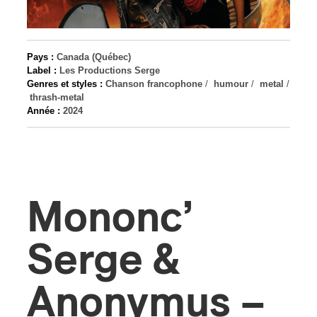
s
Pays :
Canada (Québec)
Label :
Les Productions Serge
Genres et styles :
Chanson francophone
/
humour
/
metal
/
thrash-metal
Année :
2024
Mononc’
Serge &
Anonymus –