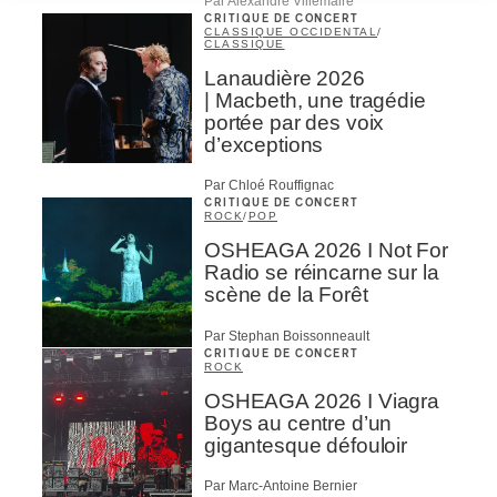
Par Alexandre Villemaire
CRITIQUE DE CONCERT
CLASSIQUE OCCIDENTAL
/
CLASSIQUE
Lanaudière 2026
| Macbeth, une tragédie
portée par des voix
d’exceptions
Par Chloé Rouffignac
CRITIQUE DE CONCERT
ROCK
/
POP
OSHEAGA 2026 I Not For
Radio se réincarne sur la
scène de la Forêt
Par Stephan Boissonneault
CRITIQUE DE CONCERT
ROCK
OSHEAGA 2026 I Viagra
Boys au centre d’un
gigantesque défouloir
Par Marc-Antoine Bernier