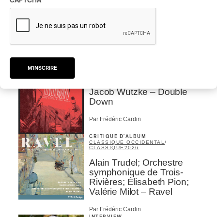
CAPTCHA
CRITIQUE DE CONCERT
POP
/
INDIGENOUS SOUL MUSIC
Présence Autochtone I
Anyma Ora envoûte la
Place des Festivals
Par Michel Labrecque
M'INSCRIRE
CRITIQUE D'ALBUM
JAZZ
2026
Jacob Wutzke – Double
Down
Par Frédéric Cardin
CRITIQUE D'ALBUM
CLASSIQUE OCCIDENTAL
/
CLASSIQUE
2026
Alain Trudel; Orchestre
symphonique de Trois-
Rivières; Élisabeth Pion;
Valérie Milot – Ravel
Par Frédéric Cardin