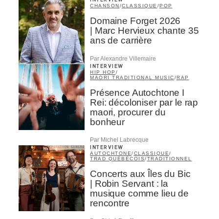
INTERVIEW
CHANSON
/
CLASSIQUE
/
POP
Domaine Forget 2026
| Marc Hervieux chante 35
ans de carrière
Par Alexandre Villemaire
INTERVIEW
HIP HOP
/
MAORI TRADITIONAL MUSIC
/
RAP
Présence Autochtone I
Rei: décoloniser par le rap
maori, procurer du
bonheur
Par Michel Labrecque
INTERVIEW
AUTOCHTONE
/
CLASSIQUE
/
TRAD QUÉBÉCOIS
/
TRADITIONNEL
Concerts aux Îles du Bic
| Robin Servant : la
musique comme lieu de
rencontre