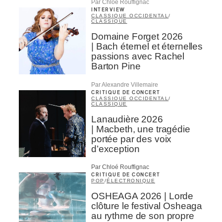
Par Chloé Rouffignac
INTERVIEW
CLASSIQUE OCCIDENTAL
/
CLASSIQUE
Domaine Forget 2026
| Bach éternel et éternelles
passions avec Rachel
Barton Pine
Par Alexandre Villemaire
CRITIQUE DE CONCERT
CLASSIQUE OCCIDENTAL
/
CLASSIQUE
Lanaudière 2026
| Macbeth, une tragédie
portée par des voix
d’exception
Par Chloé Rouffignac
CRITIQUE DE CONCERT
POP
/
ÉLECTRONIQUE
OSHEAGA 2026 | Lorde
clôture le festival Osheaga
au rythme de son propre