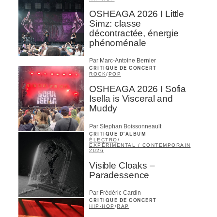
OSHEAGA 2026 I Little
Simz: classe
décontractée, énergie
phénoménale
Par Marc-Antoine Bernier
CRITIQUE DE CONCERT
ROCK
/
POP
OSHEAGA 2026 I Sofia
Isella is Visceral and
Muddy
Par Stephan Boissonneault
CRITIQUE D'ALBUM
ÉLECTRO
/
EXPÉRIMENTAL / CONTEMPORAIN
2026
Visible Cloaks –
Paradessence
Par Frédéric Cardin
CRITIQUE DE CONCERT
HIP-HOP
/
RAP