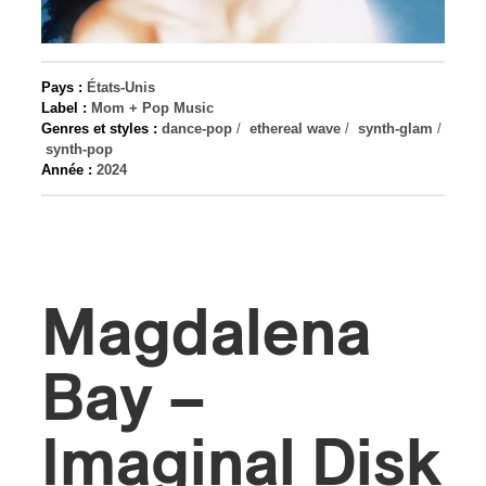
s
Pays :
États-Unis
Label :
Mom + Pop Music
Genres et styles :
dance-pop
/
ethereal wave
/
synth-glam
/
synth-pop
Année :
2024
Magdalena
Bay –
Imaginal Disk