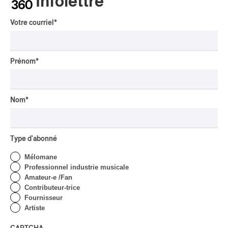
Infolettre
CRITIQUE DE CONCERT
Présence autochtone | Rei
Votre courriel
*
hydrate et décolonise
Par Michel Labrecque
Prénom
*
CRITIQUE DE CONCERT
Présence autochtone | Big
Nom
*
Tones et DJ Shub,
indigènes du présent et de
l’avenir
Type d'abonné
Par Alain Brunet
INTERVIEW
ASIE CENTRALE
/
Mélomane
MUSIQUES DU MONDE
Professionnel industrie musicale
Orientalys 2026 | Alex
Amateur-e /Fan
Iskandar : porteur de
Contributeur-trice
traditions de l’Asie centrale
Fournisseur
à Montréal
Artiste
Par Frédéric Cardin