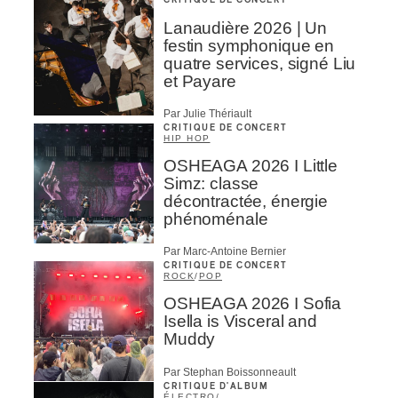
Lanaudière 2026 | Un
festin symphonique en
quatre services, signé Liu
et Payare
Par Julie Thériault
CRITIQUE DE CONCERT
HIP HOP
OSHEAGA 2026 I Little
Simz: classe
décontractée, énergie
phénoménale
Par Marc-Antoine Bernier
CRITIQUE DE CONCERT
ROCK
/
POP
OSHEAGA 2026 I Sofia
Isella is Visceral and
Muddy
Par Stephan Boissonneault
CRITIQUE D'ALBUM
ÉLECTRO
/