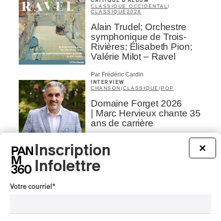
CRITIQUE D'ALBUM
CLASSIQUE OCCIDENTAL
/
CLASSIQUE
2026
Alain Trudel; Orchestre
symphonique de Trois-
Rivières; Élisabeth Pion;
Valérie Milot – Ravel
Par Frédéric Cardin
INTERVIEW
CHANSON
/
CLASSIQUE
/
POP
Domaine Forget 2026
| Marc Hervieux chante 35
ans de carrière
Par Alexandre Villemaire
Inscription
×
INTERVIEW
AUTOCHTONE
/
CLASSIQUE
/
TRAD QUÉBÉCOIS
/
TRADITIONNEL
Infolettre
Concerts aux Îles du Bic
| Robin Servant : la
Votre courriel
*
musique comme lieu de
rencontre