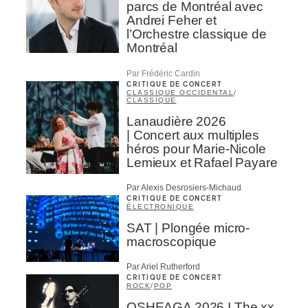
parcs de Montréal avec
Andrei Feher et
l’Orchestre classique de
Montréal
Par Frédéric Cardin
CRITIQUE DE CONCERT
CLASSIQUE OCCIDENTAL
/
CLASSIQUE
Lanaudière 2026
| Concert aux multiples
héros pour Marie-Nicole
Lemieux et Rafael Payare
Par Alexis Desrosiers-Michaud
CRITIQUE DE CONCERT
ÉLECTRONIQUE
SAT | Plongée micro-
macroscopique
Par Ariel Rutherford
CRITIQUE DE CONCERT
ROCK
/
POP
OSHEAGA 2026 I The xx