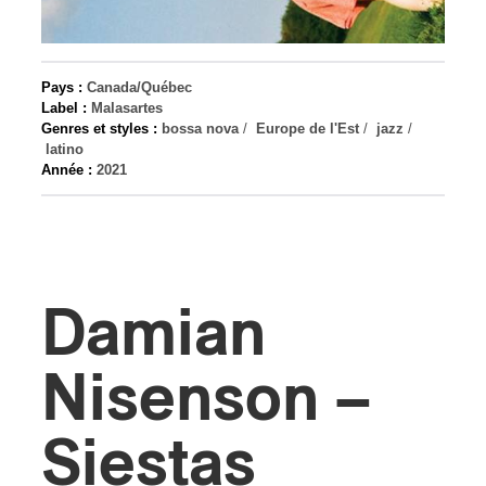
s
Pays :
Canada/Québec
Label :
Malasartes
Genres et styles :
bossa nova
/
Europe de l'Est
/
jazz
/
latino
Année :
2021
Damian
Nisenson –
Siestas