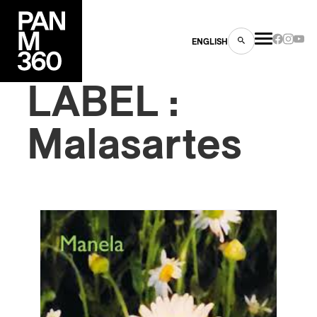
ENGLISH
LABEL :
Malasartes
es
s
ns