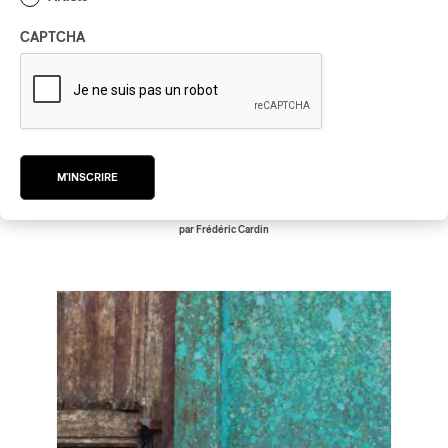
CAPTCHA
Cordâme – Ravel Inspirations
Cordâme – Ravel Inspirations
2022
M'INSCRIRE
/
CLASSIQUE OCCIDENTAL
JAZZ
par Frédéric Cardin