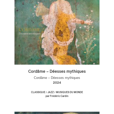
ires
n
lité
Cordâme – Déesses mythiques
Cordâme – Déesses mythiques
2024
/
/
CLASSIQUE
JAZZ
MUSIQUES DU MONDE
par Frédéric Cardin