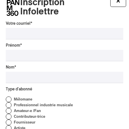
Inscription
×
Infolettre
Banitsa – Ravaudage
Votre courriel
*
Banitsa – Ravaudage
2022
/
EUROPE DE L'EST
FOLK
Prénom
*
par Frédéric Cardin
Nom
*
Type d'abonné
Mélomane
Professionnel industrie musicale
Amateur-e /Fan
Contributeur-trice
Fournisseur
Artiste