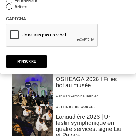
Fournisseur
Boys au centre d’un
Artiste
gigantesque défouloir
CAPTCHA
Par Marc-Antoine Bernier
CRITIQUE DE CONCERT
ROCK
/
PUNK
OSHEAGA 2026 I
Turnstile, fièvre
technicolore
Par Marc-Antoine Bernier
M'INSCRIRE
CRITIQUE DE CONCERT
POP
/
ROCK
OSHEAGA 2026 I Filles
hot au musée
Par Marc-Antoine Bernier
CRITIQUE DE CONCERT
Lanaudière 2026 | Un
festin symphonique en
quatre services, signé Liu
et Payare