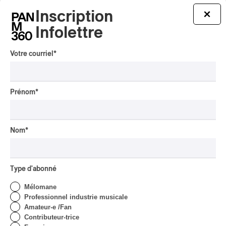
| Bach éternel et éternelles
passions avec Rachel
Inscription
×
Barton Pine
Infolettre
Par Alexandre Villemaire
CRITIQUE DE CONCERT
Votre courriel
*
CLASSIQUE OCCIDENTAL
/
CLASSIQUE
Lanaudière 2026
| Macbeth, une tragédie
Prénom
*
portée par des voix
d’exceptions
Par Chloé Rouffignac
Nom
*
CRITIQUE DE CONCERT
ROCK
/
POP
OSHEAGA 2026 I Not For
Radio se réincarne sur la
Type d'abonné
scène de la Forêt
Mélomane
Par Stephan Boissonneault
Professionnel industrie musicale
CRITIQUE DE CONCERT
ROCK
Amateur-e /Fan
Contributeur-trice
OSHEAGA 2026 I Viagra