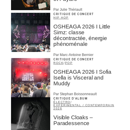
Par Julie Thériault
CRITIQUE DE CONCERT
HIP HOP
OSHEAGA 2026 I Little
Simz: classe
décontractée, énergie
phénoménale
Par Marc-Antoine Bernier
CRITIQUE DE CONCERT
ROCK
/
POP
OSHEAGA 2026 I Sofia
Isella is Visceral and
Muddy
Par Stephan Boissonneault
CRITIQUE D'ALBUM
ÉLECTRO
/
EXPÉRIMENTAL / CONTEMPORAIN
2026
Visible Cloaks –
Paradessence