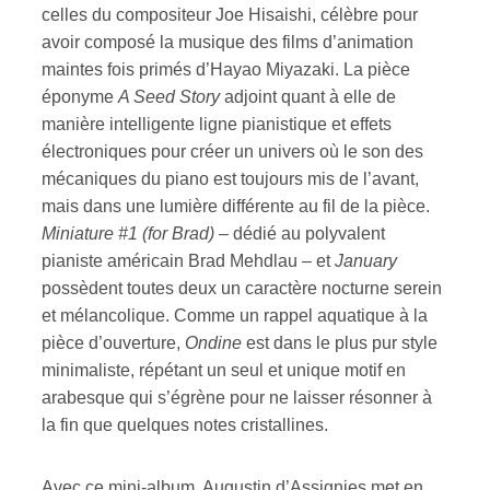
celles du compositeur Joe Hisaishi, célèbre pour
avoir composé la musique des films d’animation
ires
maintes fois primés d’Hayao Miyazaki. La pièce
n
éponyme
A Seed Story
adjoint quant à elle de
manière intelligente ligne pianistique et effets
lité
électroniques pour créer un univers où le son des
mécaniques du piano est toujours mis de l’avant,
mais dans une lumière différente au fil de la pièce.
Miniature #1 (for Brad)
– dédié au polyvalent
pianiste américain Brad Mehdlau – et
January
possèdent toutes deux un caractère nocturne serein
et mélancolique. Comme un rappel aquatique à la
pièce d’ouverture,
Ondine
est dans le plus pur style
minimaliste, répétant un seul et unique motif en
arabesque qui s’égrène pour ne laisser résonner à
la fin que quelques notes cristallines.
Avec ce mini-album, Augustin d’Assignies met en