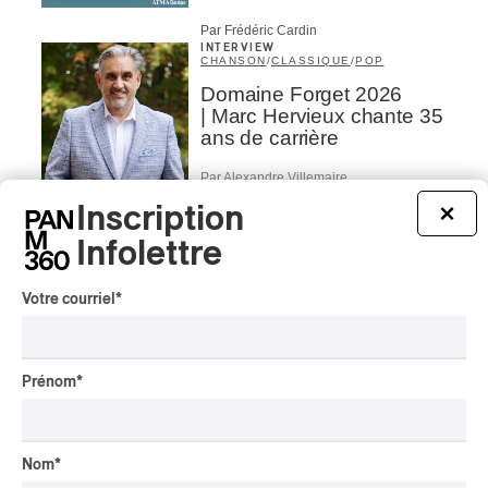
Par Frédéric Cardin
INTERVIEW
CHANSON
/
CLASSIQUE
/
POP
Domaine Forget 2026
| Marc Hervieux chante 35
ans de carrière
Par Alexandre Villemaire
INTERVIEW
Inscription
HIP HOP
/
×
MAORI TRADITIONAL MUSIC
/
RAP
Infolettre
Présence Autochtone I
Rei: décoloniser par le rap
maori, procurer du
Votre courriel
*
bonheur
Par Michel Labrecque
INTERVIEW
Prénom
*
AUTOCHTONE
/
CLASSIQUE
/
TRAD QUÉBÉCOIS
/
TRADITIONNEL
Concerts aux Îles du Bic
| Robin Servant : la
Nom
*
musique comme lieu de