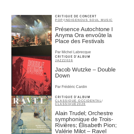
CRITIQUE DE CONCERT
POP
/
INDIGENOUS SOUL MUSIC
Présence Autochtone I
Anyma Ora envoûte la
Place des Festivals
Par Michel Labrecque
CRITIQUE D'ALBUM
JAZZ
2026
Jacob Wutzke – Double
Down
Par Frédéric Cardin
CRITIQUE D'ALBUM
CLASSIQUE OCCIDENTAL
/
CLASSIQUE
2026
Alain Trudel; Orchestre
symphonique de Trois-
Rivières; Élisabeth Pion;
Valérie Milot – Ravel