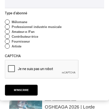
rencontre
Par Chloé Rouffignac
Type d'abonné
INTERVIEW
CLASSIQUE OCCIDENTAL
/
CLASSIQUE
Mélomane
Professionnel industrie musicale
Domaine Forget 2026
Amateur-e /Fan
| Bach éternel et éternelles
Contributeur-trice
passions avec Rachel
Fournisseur
Barton Pine
Artiste
Par Alexandre Villemaire
CAPTCHA
CRITIQUE DE CONCERT
CLASSIQUE OCCIDENTAL
/
CLASSIQUE
Lanaudière 2026
| Macbeth, une tragédie
portée par des voix
d’exceptions
M'INSCRIRE
Par Chloé Rouffignac
CRITIQUE DE CONCERT
POP
/
ÉLECTRONIQUE
OSHEAGA 2026 | Lorde