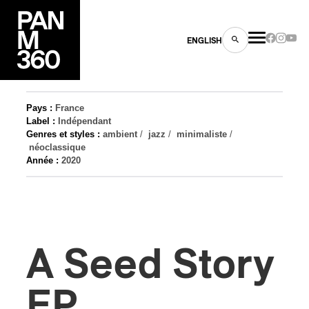
ENGLISH
Pays :
France
Label :
Indépendant
Genres et styles :
ambient
/
jazz
/
minimaliste
/
néoclassique
Année :
2020
es
s
A Seed Story
EP
ns