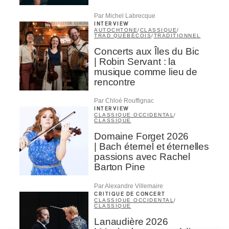
Par Michel Labrecque
INTERVIEW
AUTOCHTONE
/
CLASSIQUE
/
TRAD QUÉBÉCOIS
/
TRADITIONNEL
Concerts aux Îles du Bic
| Robin Servant : la
musique comme lieu de
rencontre
Par Chloé Rouffignac
INTERVIEW
CLASSIQUE OCCIDENTAL
/
CLASSIQUE
Domaine Forget 2026
| Bach éternel et éternelles
passions avec Rachel
Barton Pine
Par Alexandre Villemaire
CRITIQUE DE CONCERT
CLASSIQUE OCCIDENTAL
/
CLASSIQUE
Lanaudière 2026