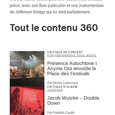
pièce, avec son flow particulier et une instrumentale
de Jefferson Bridge qui lui sied parfaitement.
ires
n
Tout le contenu 360
lité
CRITIQUE DE CONCERT
POP
/
INDIGENOUS SOUL MUSIC
Présence Autochtone I
Anyma Ora envoûte la
Place des Festivals
Par Michel Labrecque
CRITIQUE D'ALBUM
JAZZ
2026
Jacob Wutzke – Double
Down
Par Frédéric Cardin