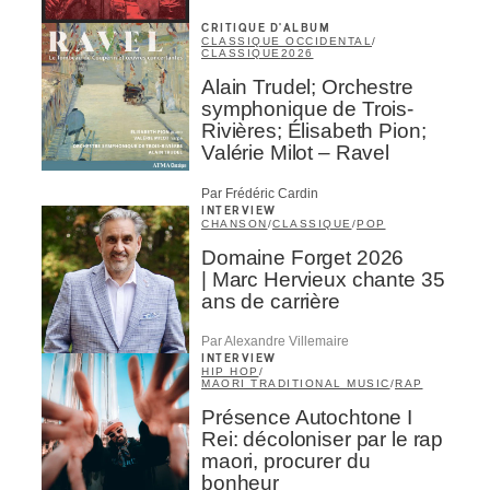
CRITIQUE D'ALBUM
CLASSIQUE OCCIDENTAL
/
CLASSIQUE
2026
Alain Trudel; Orchestre
symphonique de Trois-
Rivières; Élisabeth Pion;
Valérie Milot – Ravel
Par Frédéric Cardin
INTERVIEW
CHANSON
/
CLASSIQUE
/
POP
Domaine Forget 2026
| Marc Hervieux chante 35
ans de carrière
Par Alexandre Villemaire
INTERVIEW
HIP HOP
/
MAORI TRADITIONAL MUSIC
/
RAP
Présence Autochtone I
Rei: décoloniser par le rap
maori, procurer du
bonheur