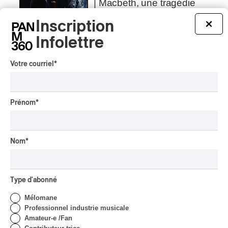
| Macbeth, une tragédie
portée par des voix
d’exceptions
Inscription
×
Infolettre
Par Chloé Rouffignac
CRITIQUE DE CONCERT
POP
/
ÉLECTRONIQUE
Votre courriel
*
OSHEAGA 2026 | Lorde
clôture le festival Osheaga
au rythme de son propre
cœur
Prénom
*
Par Stephan Boissonneault
CRITIQUE DE CONCERT
HIP HOP
Nom
*
OSHEAGA 2026 I Clipse
Drip with Swag on the
Mountain
Type d'abonné
Par Stephan Boissonneault
Mélomane
CRITIQUE DE CONCERT
ROCK
/
POP
Professionnel industrie musicale
OSHEAGA 2026 I Not For
Amateur-e /Fan