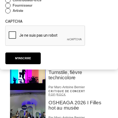
Radio se réincarne sur la
Contributeur-trice
scène de la Forêt
Fournisseur
Artiste
Par Stephan Boissonneault
CRITIQUE DE CONCERT
CAPTCHA
ROCK
OSHEAGA 2026 I Viagra
Boys au centre d’un
gigantesque défouloir
Par Marc-Antoine Bernier
CRITIQUE DE CONCERT
M'INSCRIRE
ROCK
/
PUNK
OSHEAGA 2026 I
Turnstile, fièvre
technicolore
Par Marc-Antoine Bernier
CRITIQUE DE CONCERT
POP
/
ROCK
OSHEAGA 2026 I Filles
hot au musée
Par Marc-Antoine Bernier