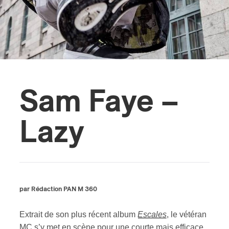
s
Sam Faye –
Lazy
par Rédaction PAN M 360
Extrait de son plus récent album
Escales
,
le vétéran
MC s’y met en scène pour une courte mais efficace