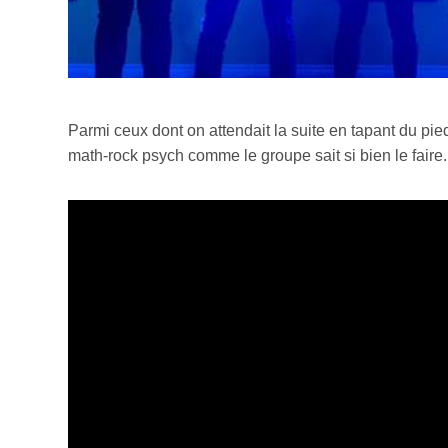
Parmi ceux dont on attendait la suite en tapant du pie
math-rock psych comme le groupe sait si bien le faire. 