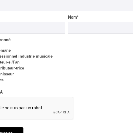
Radio se réincarne sur la
scène de la Forêt
Nom
*
Par Stephan Boissonneault
abonné
omane
CRITIQUE DE CONCERT
POP
/
ROCK
essionnel industrie musicale
eur-e /Fan
OSHEAGA 2026 I Filles
ributeur-trice
hot au musée
nisseur
ste
Par Marc-Antoine Bernier
A
CRITIQUE DE CONCERT
ROCK
/
POP
OSHEAGA 2026 I Sofia
Isella is Visceral and