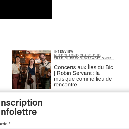
INTERVIEW
AUTOCHTONE
/
CLASSIQUE
/
TRAD QUÉBÉCOIS
/
TRADITIONNEL
Concerts aux Îles du Bic
| Robin Servant : la
musique comme lieu de
rencontre
Par Chloé Rouffignac
Inscription
Infolettre
CRITIQUE DE CONCERT
ROCK
/
POP
rriel
*
OSHEAGA 2026 I Not For