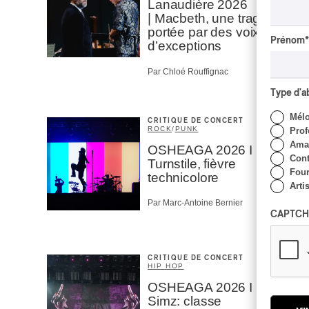
Lanaudière 2026
| Macbeth, une tragédie
portée par des voix
Prénom
*
d’exceptions
Par Chloé Rouffignac
Type d'
Mél
CRITIQUE DE CONCERT
ROCK
/
PUNK
Prof
Amat
OSHEAGA 2026 I
Cont
Turnstile, fièvre
Four
technicolore
Arti
Par Marc-Antoine Bernier
CAPTCH
CRITIQUE DE CONCERT
HIP HOP
OSHEAGA 2026 I Little
Simz: classe