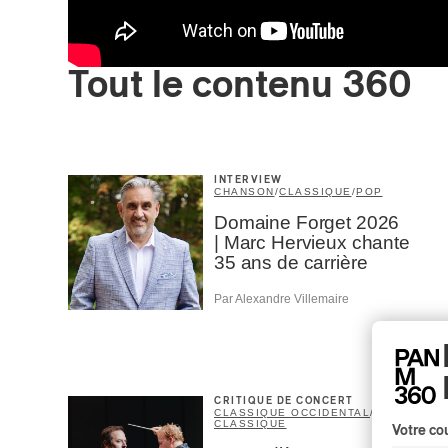
Tout le contenu 360
INTERVIEW
CHANSON
/
CLASSIQUE
/
POP
Domaine Forget 2026
| Marc Hervieux chante
35 ans de carrière
Par Alexandre Villemaire
CRITIQUE DE CONCERT
CLASSIQUE OCCIDENTAL
/
CLASSIQUE
Votre cou