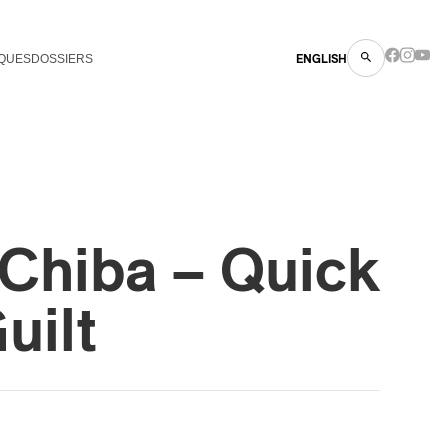
QUES
DOSSIERS
ENGLISH
Chiba – Quick
uilt