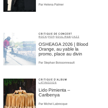
Par Helena Palmer
CRITIQUE DE CONCERT
ROCK
/
POP
/
SOUL/R&B
/
JAZZ
OSHEAGA 2026 | Blood
Orange, au yable la
promo, place au divin
Par Stephan Boissonneault
CRITIQUE D'ALBUM
LATINO
2026
Lido Pimienta –
Caribenya
Par Michel Labrecque