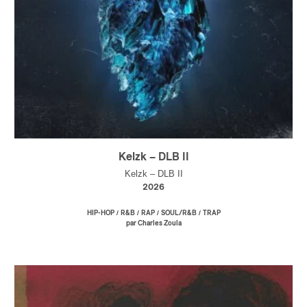
Kelzk – DLB II
Kelzk – DLB II
2026
/
/
/
/
HIP-HOP
R&B
RAP
SOUL/R&B
TRAP
par Charles Zoula