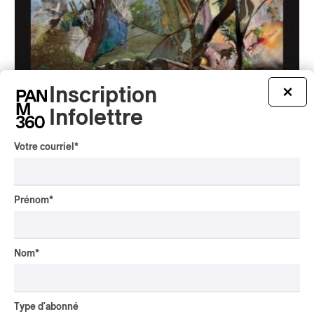
Inscription
×
Infolettre
Votre courriel
*
Daniel Green – Roots and Branches
Daniel Green – Roots and Branches
Prénom
*
2026
JAZZ
par Frédéric Cardin
Nom
*
Type d'abonné