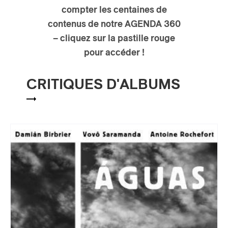
compter
les centaines de
ires
contenus de notre AGENDA 360
– cliquez sur la pastille rouge
n
pour accéder !
lité
CRITIQUES D'ALBUMS