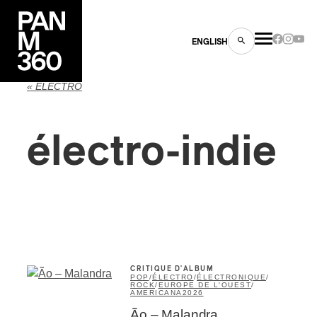
ENGLISH
« ÉLECTRO
électro-indie
es
s
CRITIQUE D'ALBUM
POP
/
ÉLECTRO
/
ÉLECTRONIQUE
/
ROCK
/
EUROPE DE L'OUEST
/
AMERICANA
2026
ns
Ão – Malandra