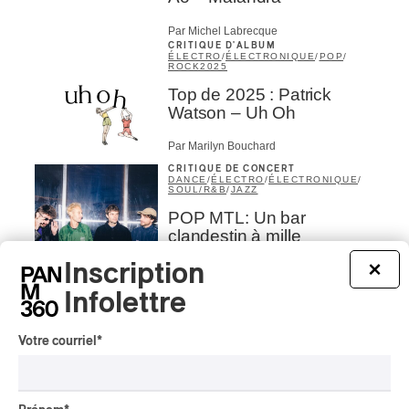
Par Michel Labrecque
s
CRITIQUE D'ALBUM
ÉLECTRO
/
ÉLECTRONIQUE
/
POP
/
ROCK
2025
Top de 2025 : Patrick
Watson – Uh Oh
Par Marilyn Bouchard
CRITIQUE DE CONCERT
DANCE
/
ÉLECTRO
/
ÉLECTRONIQUE
/
SOUL/R&B
/
JAZZ
POP MTL: Un bar
clandestin à mille
kilomètres sous terre en
Inscription
×
Europe avec TUKAN
Infolettre
Par Léa Dieghi
CRITIQUE DE CONCERT
ÉLECTRO
/
ÉLECTRONIQUE
/
Votre courriel
*
EXPERIMENTAL
/
CLASSIQUE OCCIDENTAL
/
CLASSIQUE
POP MTL | L’ambiance
hypnotique et le silence