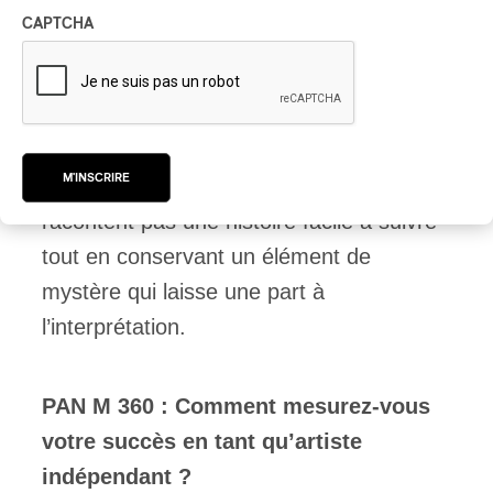
certainement la partie du processus que
CAPTCHA
je préfère. Je n’ai pas toujours
l’impression de les contrôler, elles
émergent en quelque sorte des ténèbres
de mon subconscient et, en général, je
M'INSCRIRE
ne suis pas satisfait tant qu’elles ne
racontent pas une histoire facile à suivre
tout en conservant un élément de
mystère qui laisse une part à
l’interprétation.
PAN M 360 : Comment mesurez-vous
votre succès en tant qu’artiste
indépendant ?