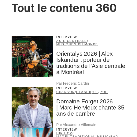
Tout le contenu 360
INTERVIEW
ASIE CENTRALE
/
MUSIQUES DU MONDE
Orientalys 2026 | Alex
Iskandar : porteur de
traditions de l’Asie centrale
à Montréal
Par Frédéric Cardin
INTERVIEW
CHANSON
/
CLASSIQUE
/
POP
Domaine Forget 2026
| Marc Hervieux chante 35
ans de carrière
Par Alexandre Villemaire
INTERVIEW
HIP HOP
/
MAORI TRADITIONAL MUSIC
/
RAP