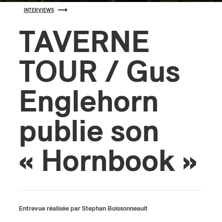
INTERVIEWS
s
TAVERNE
TOUR / Gus
Englehorn
publie son
« Hornbook »
Entrevue réalisée par Stephan Boissonneault