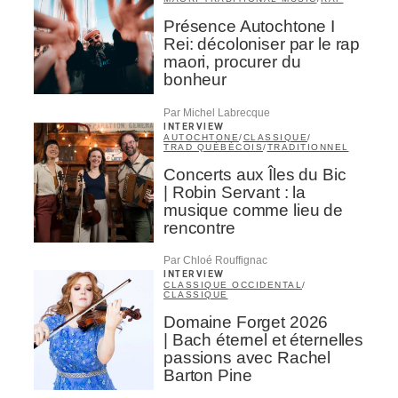
Présence Autochtone I
Rei: décoloniser par le rap
maori, procurer du
bonheur
Par Michel Labrecque
INTERVIEW
AUTOCHTONE
/
CLASSIQUE
/
TRAD QUÉBÉCOIS
/
TRADITIONNEL
Concerts aux Îles du Bic
| Robin Servant : la
musique comme lieu de
rencontre
Par Chloé Rouffignac
INTERVIEW
CLASSIQUE OCCIDENTAL
/
CLASSIQUE
Domaine Forget 2026
| Bach éternel et éternelles
passions avec Rachel
Barton Pine