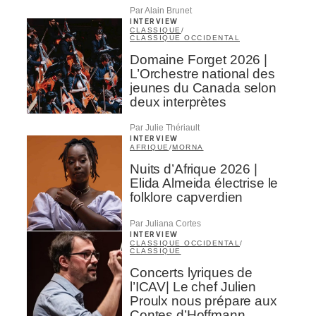
Par Alain Brunet
INTERVIEW
CLASSIQUE
/
CLASSIQUE OCCIDENTAL
Domaine Forget 2026 |
L’Orchestre national des
jeunes du Canada selon
deux interprètes
Par Julie Thériault
INTERVIEW
AFRIQUE
/
MORNA
Nuits d’Afrique 2026 |
Elida Almeida électrise le
folklore capverdien
Par Juliana Cortes
INTERVIEW
CLASSIQUE OCCIDENTAL
/
CLASSIQUE
Concerts lyriques de
l’ICAV| Le chef Julien
Proulx nous prépare aux
Contes d’Hoffmann