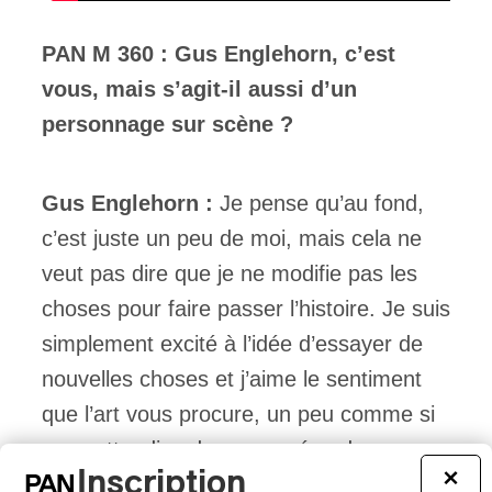
PAN M 360 : Gus Englehorn, c’est
vous, mais s’agit-il aussi d’un
personnage sur scène ?
Gus Englehorn :
Je pense qu’au fond,
c’est juste un peu de moi, mais cela ne
veut pas dire que je ne modifie pas les
choses pour faire passer l’histoire. Je suis
simplement excité à l’idée d’essayer de
nouvelles choses et j’aime le sentiment
que l’art vous procure, un peu comme si
vous attendiez dans un océan de
Inscription
×
possibilités, de différentes façons de