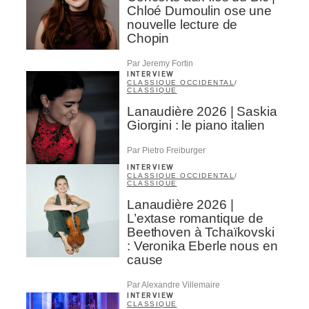
Chloé Dumoulin ose une
nouvelle lecture de
Chopin
Par Jeremy Fortin
INTERVIEW
CLASSIQUE OCCIDENTAL
/
CLASSIQUE
Lanaudière 2026 | Saskia
Giorgini : le piano italien
Par Pietro Freiburger
INTERVIEW
CLASSIQUE OCCIDENTAL
/
CLASSIQUE
Lanaudière 2026 |
L’extase romantique de
Beethoven à Tchaïkovski
: Veronika Eberle nous en
cause
Par Alexandre Villemaire
INTERVIEW
CLASSIQUE