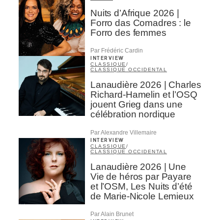
Nuits d’Afrique 2026 |
Forro das Comadres : le
Forro des femmes
Par Frédéric Cardin
INTERVIEW
CLASSIQUE
/
CLASSIQUE OCCIDENTAL
Lanaudière 2026 | Charles
Richard-Hamelin et l’OSQ
jouent Grieg dans une
célébration nordique
Par Alexandre Villemaire
INTERVIEW
CLASSIQUE
/
CLASSIQUE OCCIDENTAL
Lanaudière 2026 | Une
Vie de héros par Payare
et l’OSM, Les Nuits d’été
de Marie-Nicole Lemieux
Par Alain Brunet