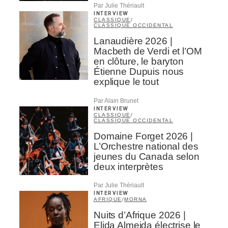
Par Julie Thériault
INTERVIEW
CLASSIQUE
/
CLASSIQUE OCCIDENTAL
Lanaudière 2026 |
Macbeth de Verdi et l’OM
en clôture, le baryton
Étienne Dupuis nous
explique le tout
Par Alain Brunet
INTERVIEW
CLASSIQUE
/
CLASSIQUE OCCIDENTAL
Domaine Forget 2026 |
L’Orchestre national des
jeunes du Canada selon
deux interprètes
Par Julie Thériault
INTERVIEW
AFRIQUE
/
MORNA
Nuits d’Afrique 2026 |
Elida Almeida électrise le