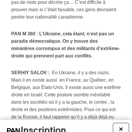
pas de mots pour décrire ça… C’est difficile à
prouver mais si c’était faisable, ces gens devraient
perdre leur nationalité canadienne.
PAN M 360 : L’Ukraine, cela étant, n’est pas un
paradis démocratique. On y trouve des
ministères corrompus et des militants d’extrême-
droite qui prennent part aux conflits.
SERHIY SALOV :
En Ukraine, il y a des nazis.
Mais il en existe aussi en France, au Québec, en
Belgique, aux États-Unis. Il existe aussi une extrême
droite en Israël. Cette posture semble inévitable
dans les sociétés où il y a la gauche, le centre , la
droite et des positions extrémistes. Pour ce qui est
de la Russie, il faut rappeler qu’il y a déjà déjà eu
des néo-nazis également. Des gens de couleurs se
Inscription
×
sont fait tabasser…