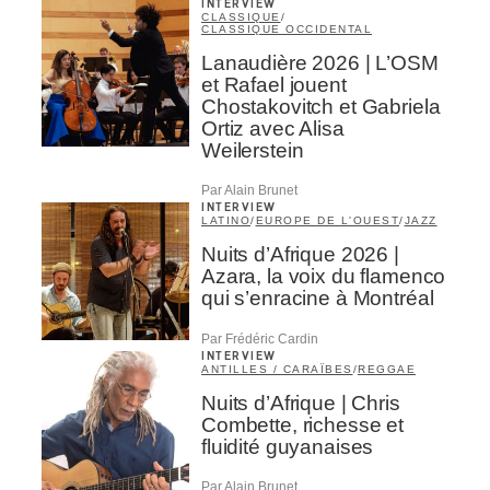
INTERVIEW
CLASSIQUE
/
CLASSIQUE OCCIDENTAL
Lanaudière 2026 | L’OSM
et Rafael jouent
Chostakovitch et Gabriela
Ortiz avec Alisa
Weilerstein
Par Alain Brunet
INTERVIEW
LATINO
/
EUROPE DE L'OUEST
/
JAZZ
Nuits d’Afrique 2026 |
Azara, la voix du flamenco
qui s’enracine à Montréal
Par Frédéric Cardin
INTERVIEW
ANTILLES / CARAÏBES
/
REGGAE
Nuits d’Afrique | Chris
Combette, richesse et
fluidité guyanaises
Par Alain Brunet