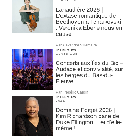
CLASSIQUE
Lanaudière 2026 |
L’extase romantique de
Beethoven à Tchaïkovski
: Veronika Eberle nous en
cause
Par Alexandre Villemaire
INTERVIEW
CLASSIQUE
Concerts aux Îles du Bic –
Audace et convivialité, sur
les berges du Bas-du-
Fleuve
Par Frédéric Cardin
INTERVIEW
JAZZ
Domaine Forget 2026 |
Kim Richardson parle de
Duke Ellington… et d’elle-
même !