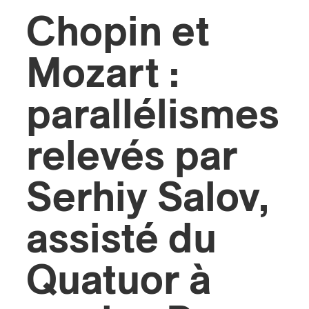
Chopin et
s
Mozart :
parallélismes
relevés par
Serhiy Salov,
assisté du
Quatuor à