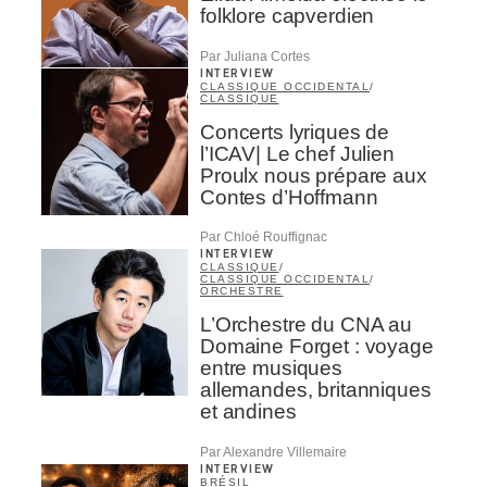
folklore capverdien
Par Juliana Cortes
INTERVIEW
CLASSIQUE OCCIDENTAL
/
CLASSIQUE
Concerts lyriques de
l’ICAV| Le chef Julien
Proulx nous prépare aux
Contes d’Hoffmann
Par Chloé Rouffignac
INTERVIEW
CLASSIQUE
/
CLASSIQUE OCCIDENTAL
/
ORCHESTRE
L’Orchestre du CNA au
Domaine Forget : voyage
entre musiques
allemandes, britanniques
et andines
Par Alexandre Villemaire
INTERVIEW
BRÉSIL