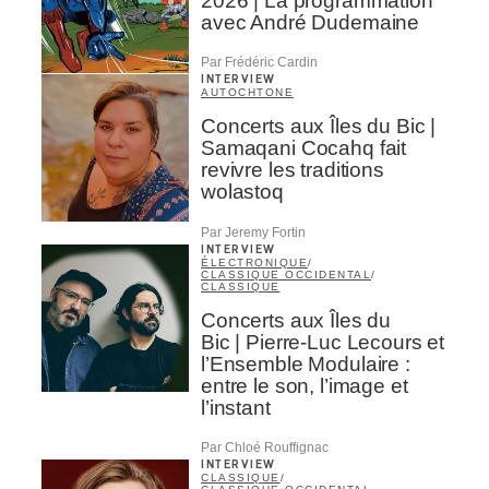
2026 | La programmation
avec André Dudemaine
Par Frédéric Cardin
INTERVIEW
AUTOCHTONE
Concerts aux Îles du Bic |
Samaqani Cocahq fait
revivre les traditions
wolastoq
Par Jeremy Fortin
INTERVIEW
ÉLECTRONIQUE
/
CLASSIQUE OCCIDENTAL
/
CLASSIQUE
Concerts aux Îles du
Bic | Pierre-Luc Lecours et
l’Ensemble Modulaire :
entre le son, l’image et
l’instant
Par Chloé Rouffignac
INTERVIEW
CLASSIQUE
/