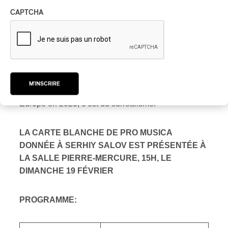
PAN M 360 : Difficile de le réaliser…
CAPTCHA
SERHIY SALOV :
Et que dire du patriarche
orthodoxe Cyrille de Moscou qui bénit les icônes et
les remet aux soldats qui partent en Ukraine! Je
croyais que la pandémie de la COVID était
M'INSCRIRE
surréaliste, je n’avais rien vu. Une guerre menée en
Europe en 2023, c’est du surréalisme.
LA CARTE BLANCHE DE PRO MUSICA
DONNÉE À SERHIY SALOV EST PRÉSENTÉE À
LA SALLE PIERRE-MERCURE, 15H, LE
DIMANCHE 19 FÉVRIER
PROGRAMME: