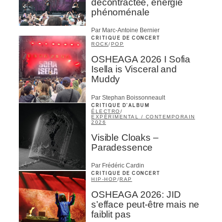
décontractée, énergie
phénoménale
Par Marc-Antoine Bernier
CRITIQUE DE CONCERT
ROCK
/
POP
OSHEAGA 2026 I Sofia
Isella is Visceral and
Muddy
Par Stephan Boissonneault
CRITIQUE D'ALBUM
ÉLECTRO
/
EXPÉRIMENTAL / CONTEMPORAIN
2026
Visible Cloaks –
Paradessence
Par Frédéric Cardin
CRITIQUE DE CONCERT
HIP-HOP
/
RAP
OSHEAGA 2026: JID
s’efface peut-être mais ne
faiblit pas