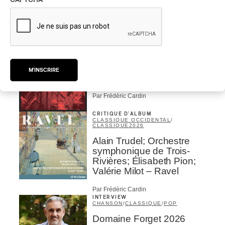
CRITIQUE D'ALBUM
JAZZ
2026
Jacob Wutzke – Double
M'INSCRIRE
Down
Par Frédéric Cardin
CRITIQUE D'ALBUM
CLASSIQUE OCCIDENTAL
/
CLASSIQUE
2026
Alain Trudel; Orchestre
symphonique de Trois-
Rivières; Élisabeth Pion;
Valérie Milot – Ravel
Par Frédéric Cardin
INTERVIEW
CHANSON
/
CLASSIQUE
/
POP
Domaine Forget 2026