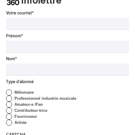
Infolettre
Votre courriel
*
PUBLICITÉ PANAM
Prénom
*
Nom
*
Type d'abonné
Mélomane
Professionnel industrie musicale
Amateur-e /Fan
Contributeur-trice
Fournisseur
Artiste
Tout le contenu 360
CAPTCHA