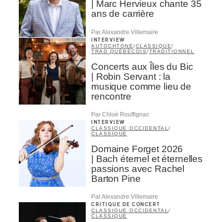
| Marc Hervieux chante 35
ans de carrière
Par Alexandre Villemaire
INTERVIEW
AUTOCHTONE
/
CLASSIQUE
/
TRAD QUÉBÉCOIS
/
TRADITIONNEL
Concerts aux Îles du Bic
| Robin Servant : la
musique comme lieu de
rencontre
Par Chloé Rouffignac
INTERVIEW
CLASSIQUE OCCIDENTAL
/
CLASSIQUE
Domaine Forget 2026
| Bach éternel et éternelles
passions avec Rachel
Barton Pine
Par Alexandre Villemaire
CRITIQUE DE CONCERT
CLASSIQUE OCCIDENTAL
/
CLASSIQUE