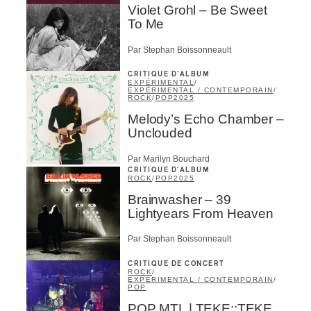
Violet Grohl – Be Sweet
To Me
s
Par Stephan Boissonneault
CRITIQUE D'ALBUM
EXPÉRIMENTAL
/
EXPÉRIMENTAL / CONTEMPORAIN
/
ROCK
/
POP
2025
Melody’s Echo Chamber –
Unclouded
Par Marilyn Bouchard
CRITIQUE D'ALBUM
ROCK
/
POP
2025
Brainwasher – 39
Lightyears From Heaven
Par Stephan Boissonneault
CRITIQUE DE CONCERT
ROCK
/
EXPÉRIMENTAL / CONTEMPORAIN
/
POP
POP MTL | TEKE::TEKE