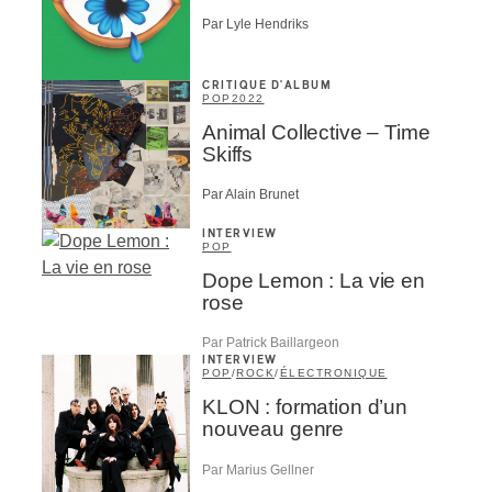
Par Lyle Hendriks
CRITIQUE D'ALBUM
POP
2022
Animal Collective – Time
Skiffs
Par Alain Brunet
INTERVIEW
POP
Dope Lemon : La vie en
rose
Par Patrick Baillargeon
INTERVIEW
POP
/
ROCK
/
ÉLECTRONIQUE
KLON : formation d’un
nouveau genre
Par Marius Gellner