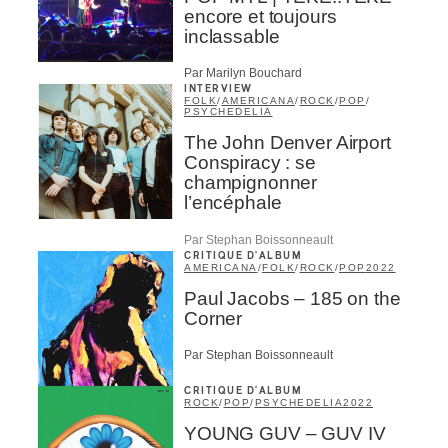
encore et toujours
inclassable
ires
Par Marilyn Bouchard
n
INTERVIEW
FOLK
/
AMERICANA
/
ROCK
/
POP
/
PSYCHEDELIA
lité
The John Denver Airport
Conspiracy : se
champignonner
l’encéphale
Par Stephan Boissonneault
CRITIQUE D'ALBUM
AMERICANA
/
FOLK
/
ROCK
/
POP
2022
Paul Jacobs – 185 on the
Corner
Par Stephan Boissonneault
CRITIQUE D'ALBUM
ROCK
/
POP
/
PSYCHEDELIA
2022
YOUNG GUV – GUV IV