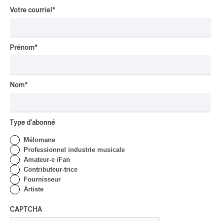
POP
/
INDIGENOUS SOUL MUSIC
Votre courriel
*
Présence Autochtone I
Anyma Ora envoûte la
Place des Festivals
Prénom
*
Par Michel Labrecque
CRITIQUE D'ALBUM
JAZZ
2026
Jacob Wutzke – Double
Nom
*
Down
Par Frédéric Cardin
Type d'abonné
CRITIQUE D'ALBUM
CLASSIQUE OCCIDENTAL
/
Mélomane
CLASSIQUE
2026
Professionnel industrie musicale
Alain Trudel; Orchestre
Amateur-e /Fan
symphonique de Trois-
Contributeur-trice
Rivières; Élisabeth Pion;
Fournisseur
Valérie Milot – Ravel
Artiste
Par Frédéric Cardin
CAPTCHA
INTERVIEW
CHANSON
/
CLASSIQUE
/
POP