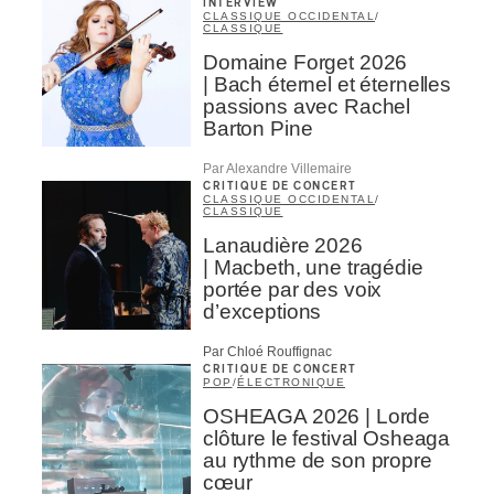
INTERVIEW
CLASSIQUE OCCIDENTAL
/
CLASSIQUE
Domaine Forget 2026
| Bach éternel et éternelles
passions avec Rachel
Barton Pine
Par Alexandre Villemaire
CRITIQUE DE CONCERT
CLASSIQUE OCCIDENTAL
/
CLASSIQUE
Lanaudière 2026
| Macbeth, une tragédie
portée par des voix
d’exceptions
Par Chloé Rouffignac
CRITIQUE DE CONCERT
POP
/
ÉLECTRONIQUE
OSHEAGA 2026 | Lorde
clôture le festival Osheaga
au rythme de son propre
cœur