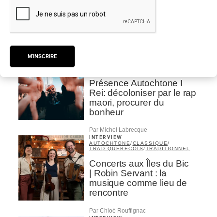
Domaine Forget 2026
| Marc Hervieux chante 35
ans de carrière
Par Alexandre Villemaire
M'INSCRIRE
INTERVIEW
HIP HOP
/
MAORI TRADITIONAL MUSIC
/
RAP
Présence Autochtone I
Rei: décoloniser par le rap
maori, procurer du
bonheur
Par Michel Labrecque
INTERVIEW
AUTOCHTONE
/
CLASSIQUE
/
TRAD QUÉBÉCOIS
/
TRADITIONNEL
Concerts aux Îles du Bic
| Robin Servant : la
musique comme lieu de
rencontre
Par Chloé Rouffignac