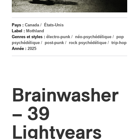
s
Pays :
Canada
/
États-Unis
Label :
Mothland
Genres et styles :
électro-punk
/
néo-psychédélique
/
pop
psychédélique
/
post-punk
/
rock psychédélique
/
trip-hop
Année :
2025
Brainwasher
– 39
Lightyears