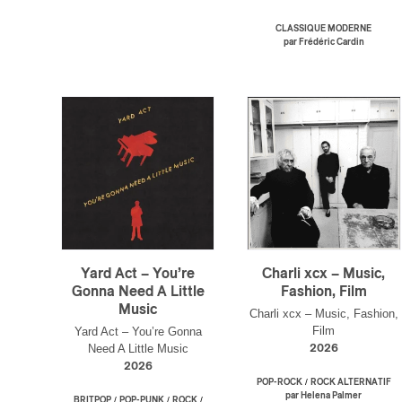
CLASSIQUE MODERNE
par Frédéric Cardin
Yard Act – You’re
Charli xcx – Music,
Gonna Need A Little
Fashion, Film
Music
Charli xcx – Music, Fashion,
Film
Yard Act – You’re Gonna
Need A Little Music
2026
2026
/
POP-ROCK
ROCK ALTERNATIF
par Helena Palmer
/
/
/
BRITPOP
POP-PUNK
ROCK