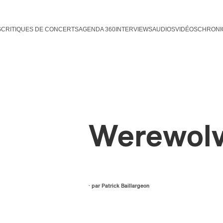
S
CRITIQUES DE CONCERTS
AGENDA 360
INTERVIEWS
AUDIOS
VIDÉOS
CHRONI
Werewol
· par
Patrick Baillargeon